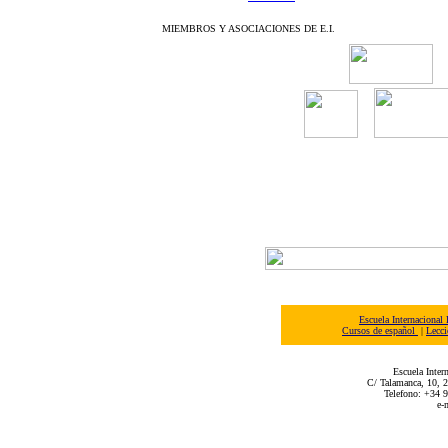
MIEMBROS Y ASOCIACIONES DE E.I.
Escuela Internacional
Cursos de español
|
Lecci
Escuela Inter
C/ Talamanca, 10, 2
Telefono: +34 
e-