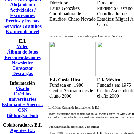
Directora:
Director:
Alojamiento
Laura González
Prudencio Castaño
Actividades /
Coordinadora de
Coordinador de
Excursiones
Estudios: Charo Nevado
Estudios: Miguel Á
Precios y Fechas
García
Servicios Gratuitos
Examen de nivel
Escuela Internacional: Escuelas de español en Latino América
E.I.
Video
Álbum de fotos
Recomendaciones
Newsletter
Contactar
Descargas
E.I. Costa Rica
E.I. México
Información
Fundada en: 1986
Fundada en: 1975
Visado
Centro Asociado desde
Centro Asociado d
Créditos
el año 2000
el año 2000
universitarios
Estudiantes Suecos -
La Oficina Central de Inscripciones de E.I.
CSN
Todas las inscripciones se tramitan en la Oficina Central de Alcalá de 
Bildungsurlaub
calidad a los estudiantes interesados en nuestra escuela, así como a las
Colaboradores E.I.
Una Organización profesional y de calidad
Agentes E.I.
Desde 1988, Las escuelas de español de la E.I. han estado investigand