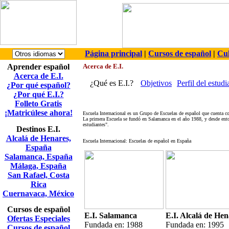
Página principal
|
Cursos de español
|
Cul
Aprender español
Acerca de E.I.
Acerca de E.I.
¿Qué es E.I.?
Objetivos
Perfil del estudi
¿Por qué español?
¿Por qué E.I.?
Folleto Gratis
¡Matricúlese ahora!
Escuela Internacional es un Grupo de Escuelas de español que cuenta c
La primera Escuela se fundó en Salamanca en el año 1988, y desde ento
estudiantes".
Destinos E.I.
Alcalá de Henares,
Escuela Internacional: Escuelas de español en España
España
Salamanca, España
Málaga, España
San Rafael, Costa
Rica
Cuernavaca, México
Cursos de español
E.I. Salamanca
E.I. Alcalá de Hen
Ofertas Especiales
Fundada en: 1988
Fundada en: 1995
Cursos de español