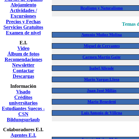
Alojamiento
Realismo y Naturalismo
Actividades /
Excursiones
Precios y Fechas
Temas d
Servicios Gratuitos
Examen de nivel
Antonio Muñoz Molina
E.I.
Miguel de Cervantes
Video
Álbum de fotos
Carmen Martín Gaite
Recomendaciones
Newsletter
Isabel Allende
Contactar
Descargas
Mario Vargas Llosa
Información
Juan José Millás
Visado
Créditos
Mario Benedetti
universitarios
Estudiantes Suecos -
Luis Antonio de Villena
CSN
Bildungsurlaub
Colaboradores E.I.
Agentes E.I.