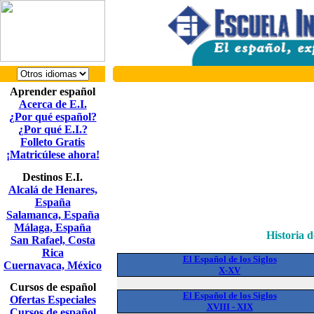
Aprender español
Acerca de E.I.
¿Por qué español?
¿Por qué E.I.?
Folleto Gratis
¡Matricúlese ahora!
Destinos E.I.
Alcalá de Henares,
España
Salamanca, España
Málaga, España
Historia d
San Rafael, Costa
Rica
El Español de los Siglos
Cuernavaca, México
X-XV
Cursos de español
El Español de los Siglos
Ofertas Especiales
XVIII - XIX
Cursos de español