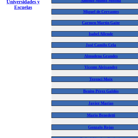
Antonio Muñoz Molina
Universidades y
Escuelas
Miguel de Cervantes
Carmen Martín Gaite
Isabel Allende
José Camilo Cela
Almudena Grandes
Vicente Aleixandre
Terenci Moix
Benito Pérez Galdós
Javier Marías
Mario Benedetti
Gonzalo Rojas