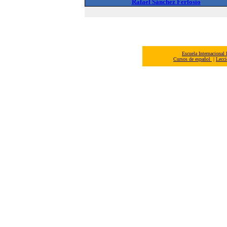
Rafael Sánchez Ferlosio
Escuela Internacional
Cursos de español
|
Lecci