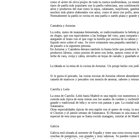
como el aceite de oliva propio de toda la cuenca mediterránea, ya tenem
tipos de paella más populares son la paella valenciana, una combinación
arroz y productos del mar como la sepia, calamares, mejillones, gambas,
muchos más platos elaborados con arroz, como el arroz con pollo, arroz 
Normalmente la paella se cocina en una paella o sartén plana y grande 
Cantabria y Asturias
La sidra, zumo de manzana fermentada, es tradicionalmente la bebida pr
en chiges, que son equivalentes a las bodegas del vino, para compartir u
alargando el brazo con el que coge la botella por encima de la cabeza y e
líquido recto sobre el vaso. Se sirve solamente una pequeña cantidad y 
de pasarlo a la siguiente persona.
En Asturias y Cantabria destaca también la buena leche que producen la
productos lácteos, como postres de arroz con leche, quesos como el de
leche de vaca, oveja y cabra, envuelto en hojas de castaño y guardado 
La fabada es la reina de la cocina de Asturias. Un potaje hecho con judía
Si le gusta el pescado, las costas rocosas de Asturias ofrecen abundant
cazuela de mariscos y pescados con mezcla de aromas, sabores y textur
Castilla y León
La zona de Castilla -León hasta Madrid es una región con numerosos cas
comida más típica de estas tierras son los asados de cordero y cochinil
grande y tradicional de leña y se sirve con patatas y pan. La ciudad 
Salamanca.
Otras especialidades típicas de esta región son el queso de oveja, la mo
el Chorizo y el jamón serrano de Salamanca. El Hornazo es una masa d
especial de esta zona que se llama cocido maragato, similar al de Madri
Galicia
Galicia está situada al noroeste de España y tiene una costa rocosa esp
conchas de peregrinos, son grandes y muy sabrosas. Se pueden comer d