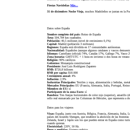
Fiestas Navideñas
Más...
31 de diciembre: Noche Vieja
, muchos Madrileños se juntan en la Pu
Datos sobre España
Nombre completo del país:
Reino de España
Área:
504,784 km cuadrados.
Población:
40,5 millones (nivel de crecimiento 0,1%)
Capital:
Madrid (población 3 millones)
Regiones:
España está dividida en 17 comunidades autónomas.
Nacionalidad:
Españoles (aunque algunos catalanes y vascos demuestra
Idiomas:
Castellano (oficial) 74%, Catalán 17%, Gallego 7%, Vasco 
Zona horaria:
GMT/UTC + 1 hora en invierno o dos horas en verano (
Religión:
90% católicos
Gobierno:
Monarquía constitucional
Presidente:
José Luis Rodríguez Zapatero
RNB:
$720,8 billones
RNB per capita:
$18.000
Crecimiento anual:
4%
Inflación:
2,9%
Industrias Principales:
Textiles y ropa, alimentación y bebidas, meta
Mercados Principales:
EU (Francia, Alemania, Italia, Portugal, Rei
Miembro de EU:
sí
Participante de la zona Euro:
sí
Bandera:
Tres franjas horizontales de color rojo (superior), amarillo (d
sello real enmarcado por las Columnas de Hércules, que representa a do
Datos para los viajeros
Visas:
España, junto con Austria, Bélgica, Francia, Alemania, Italia, 
países del Acuerdo Shengen, que establece la abolición de las frontera
Zelanda, Israel y Japón son los que pueden entrar en España como turis
cuando quieran.
Electricidad:
220V, 50 Hz.
Pesos y medidas:
Sistema métrico.