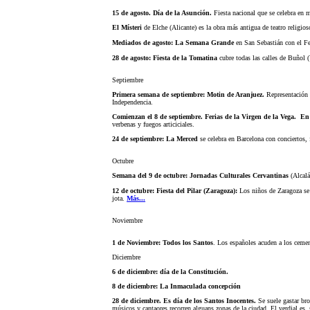
15 de agosto. Día de la Asunción.
Fiesta nacional que se celebra en
El Místeri
de Elche (Alicante) es la obra más antigua de teatro religios
Mediados de agosto: La Semana Grande
en San Sebastián con el Fes
28 de agosto: Fiesta de la Tomatina
cubre todas las calles de Buñol 
Septiembre
Primera semana de septiembre: Motin de Aranjuez.
Representación 
Independencia.
Comienzan el 8 de septiembre. Ferias de la Virgen de la Vega.
En 
verbenas y fuegos articiciales.
24 de septiembre: La Merced
se celebra en Barcelona con conciertos,
Octubre
Semana del 9 de octubre: Jornadas Culturales Cervantinas
(Alcalá
12 de octubre: Fiesta del Pilar (Zaragoza):
Los niños de Zaragoza se v
jota.
Más...
Noviembre
1 de Noviembre: Todos los Santos
. Los españoles acuden a los cement
Diciembre
6 de diciembre: día de la Constitución.
8 de diciembre: La Inmaculada concepción
28 de diciembre. Es día de los Santos Inocentes.
Se suele gastar b
músicos y cantaores recorren alguans zonas de la ciudad. El verdial es,