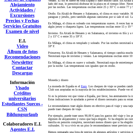
Verano. El sol es fuerte en toda España y hace mucho calor. En Alcalá 
Alojamiento
lado del mar, le permitirá disfrutar de la playa en el tiempo libre. Nece
por las noches. Las temperaturas oscilan entre 25 y 35º C o entre 77 y 
Actividades /
Otoño. En Alcalá de Henares y Salamanca, el clima es muy variable. H
Excursiones
paraguas y jerséis, pero también algunas camisetas por si sale el sol. L
Precios y Fechas
En Málaga, el clima es soleado con temperaturas suaves. A veces hay nu
Servicios Gratuitos
algún jersey o chaqueta ligera. Las temperaturas oscilan entre 15 y 19 º
Examen de nivel
Invierno. En Alcalá de Henares y en Salamanca, el invierno es frío y a v
2 y 15º C o entre 35 y 59º F.
E.I.
En Málaga, el clima es templado y soleado. Por las noches necesitará u
Video
59º F.
Álbum de fotos
Primavera. En Alcalá de Henares y Salamanca, el tiempo cambia mucho. L
Recomendaciones
Necesitará ropa de invierno y verano. Las temperaturas oscilan entre 10
Newsletter
En Málaga, el clima es suave y soleado. Necesitará ropa de entretiempo 
por la noche. Las temperaturas son iguales que en otoño.
Contactar
Descargas
Moneda y dinero
Información
La moneda de España es el
Euro
. Los cheques de viaje se pueden cambi
Visado
Club son aceptadas en la mayoría de los establecimientos. Puede ver 
Créditos
Si es la primera vez que viene a España, por favor, lea atentamente la i
universitarios
Estas indicaciones le ayudarán a prever el dinero necesario para su estan
Estudiantes Suecos -
Le recomendamos traer algún dinero en efectivo para el viaje y una tarje
CSN
puede traer cheques de viaje.
Bildungsurlaub
Por ejemplo, puede traer unos 90,00 € para los gastos del viaje y los 
régimen de alojamiento y curso que haya elegido. Si ha elegido un curso
familia en pensión completa, necesitará menos dinero que si ha elegido 
Colaboradores E.I.
culturales. Si va a vivir en un piso le recomendamos tener previsto u
Agentes E.I.
Hemos preparado una lista de precios de algunos artículos y servicios p