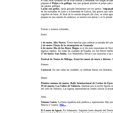
el vino local Albariño de las Rías Baixas o rebozadas con migas de pan 
preparar el
Pulpo a la gallega
, hay que golpear primero al pulpo para q
las patatas gallegas.
Lacón con grelos
, lacón guisado lentamente con los grelos. E
mpanada
de las montañas de León y la humedad de Galicia, hay guisos que cali
cogollos de berza. Al final de la comida después del vino, se toma aguard
prepara en una cazuela de cerámica, se mezcla con azúcar y se le prende
Fiestas y eventos culturales
Enero
1 de enero. Año Nuevo.
Fiesta familiar para celebrar la entrada del nu
2 de enero: Fiesta de la reconquista en Granada
6 de enero: Día de los Reyes Magos
es el día más importante de Navi
algunos regalos. En todas las ciudades de España, los tres Reyes desfil
17 de enero: San Antón.
Los Madrileños llevan a sus mascotas a las i
Festival de Teatro de Málaga. Entre los meses de enero y febrero.
Febrero
Carnaval.
En casi todas las ciudades, se celebran fiestas con disfrace
Marzo
Primera semana de marzo. Rally Internacional de Coches de Época
19 de marzo: Las Fallas de Valencia.
Queman por la noche figuras en
del cielo de Valencia. Las figuras representativas suelen criticar la actua
Abril
Semana Santa.
La fiesta española más piadosa y espectacular. Hay pro
Murcia y Cuenca.
Más...
El Lunes de Aguas.
En Salamanca. Segundo lunes después del Domingo 