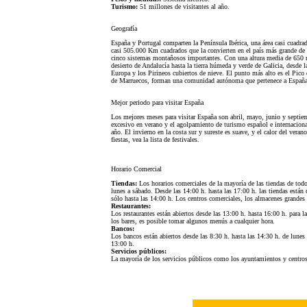
Turismo:
51 millones de visitantes al año.
Geografía
España y Portugal comparten la Península Ibérica, una área casi cuadra
casi 505.000 Km cuadrados que la convierten en el país más grande de 
cinco sistemas montañosos importantes. Con una altura media de 650 m,
desierto de Andalucía hasta la tierra húmeda y verde de Galicia, desde l
Europa y los Pirineos cubiertos de nieve. El punto más alto es el Pico 
de Marruecos, forman una comunidad autónoma que pertenece a España
Mejor periodo para visitar España
Los mejores meses para visitar España son abril, mayo, junio y septiem
excesivo en verano y el agolpamiento de turismo español e internacion
año. El invierno en la costa sur y sureste es suave, y el calor del veran
fiestas, vea la lista de festivales.
Horario Comercial
Tiendas:
Los horarios comerciales de la mayoría de las tiendas de todo 
lunes a sábado. Desde las 14:00 h. hasta las 17:00 h. las tiendas está
sólo hasta las 14:00 h. Los centros comerciales, los almacenes grandes
Restaurantes:
Los restaurantes están abiertos desde las 13:00 h. hasta 16:00 h. para l
los bares, es posible tomar algunos menús a cualquier hora.
Bancos:
Los bancos están abiertos desde las 8:30 h. hasta las 14:30 h. de lunes 
13:00 h.
Servicios públicos:
La mayoría de los servicios públicos como los ayuntamientos y centros d