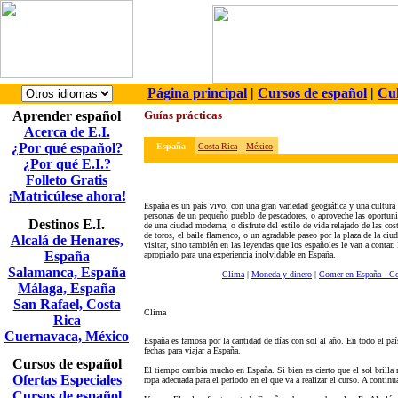
Página principal
|
Cursos de español
|
Cul
Aprender español
Guías prácticas
Acerca de E.I.
¿Por qué español?
España
Costa Rica
México
¿Por qué E.I.?
Folleto Gratis
¡Matricúlese ahora!
España es un país vivo, con una gran variedad geográfica y una cultura 
personas de un pequeño pueblo de pescadores, o aproveche las oportunida
Destinos E.I.
de una ciudad moderna, o disfrute del estilo de vida relajado de las co
de toros, el baile flamenco, o un agradable paseo por la plaza de la c
Alcalá de Henares,
visitar, sino también en las leyendas que los españoles le van a contar. 
España
apropiado para una experiencia inolvidable en España.
Salamanca, España
Clima
|
Moneda y dinero
|
Comer en España - Co
Málaga, España
San Rafael, Costa
Clima
Rica
Cuernavaca, México
España es famosa por la cantidad de días con sol al año. En todo el paí
fechas para viajar a España.
Cursos de español
El tiempo cambia mucho en España. Si bien es cierto que el sol brilla 
Ofertas Especiales
ropa adecuada para el periodo en el que va a realizar el curso. A contin
Cursos de español