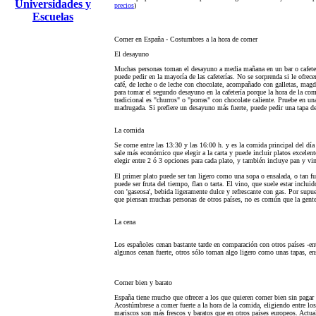
Universidades y
precios
)
Escuelas
Comer en España - Costumbres a la hora de comer
El desayuno
Muchas personas toman el desayuno a media mañana en un bar o cafeterí
puede pedir en la mayoría de las cafeterías. No se sorprenda si le ofrec
café, de leche o de leche con chocolate, acompañado con galletas, mag
para tomar el segundo desayuno en la cafetería porque la hora de la co
tradicional es "churros" o "porras" con chocolate caliente. Pruebe en una
madrugada. Si prefiere un desayuno más fuerte, puede pedir una tapa d
La comida
Se come entre las 13:30 y las 16:00 h. y es la comida principal del día
sale más económico que elegir a la carta y puede incluir platos excele
elegir entre 2 ó 3 opciones para cada plato, y también incluye pan y vi
El primer plato puede ser tan ligero como una sopa o ensalada, o tan fu
puede ser fruta del tiempo, flan o tarta. El vino, que suele estar inc
con 'gaseosa', bebida ligeramente dulce y refrescante con gas. Por supu
que piensan muchas personas de otros países, no es común que la gente 
La cena
Los españoles cenan bastante tarde en comparación con otros países -en
algunos cenan fuerte, otros sólo toman algo ligero como unas tapas, en
Comer bien y barato
España tiene mucho que ofrecer a los que quieren comer bien sin pagar 
Acostúmbrese a comer fuerte a la hora de la comida, eligiendo entre lo
mariscos son más frescos y baratos que en otros países europeos. Act