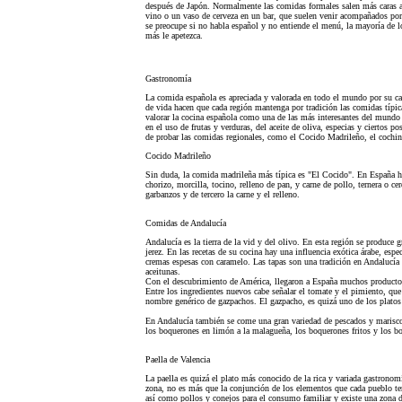
después de Japón. Normalmente las comidas formales salen más caras a 
vino o un vaso de cerveza en un bar, que suelen venir acompañados po
se preocupe si no habla español y no entiende el menú, la mayoría de lo
más le apetezca.
Gastronomía
La comida española es apreciada y valorada en todo el mundo por su cal
de vida hacen que cada región mantenga por tradición las comidas típica
valorar la cocina española como una de las más interesantes del mundo 
en el uso de frutas y verduras, del aceite de oliva, especias y ciertos p
de probar las comidas regionales, como el Cocido Madrileño, el cochini
Cocido Madrileño
Sin duda, la comida madrileña más típica es "El Cocido". En España ha
chorizo, morcilla, tocino, relleno de pan, y carne de pollo, ternera o
garbanzos y de tercero la carne y el relleno.
Comidas de Andalucía
Andalucía es la tierra de la vid y del olivo. En esta región se produce 
jerez. En las recetas de su cocina hay una influencia exótica árabe, es
cremas espesas con caramelo. Las tapas son una tradición en Andalucía 
aceitunas.
Con el descubrimiento de América, llegaron a España muchos productos 
Entre los ingredientes nuevos cabe señalar el tomate y el pimiento, q
nombre genérico de gazpachos. El gazpacho, es quizá uno de los platos
En Andalucía también se come una gran variedad de pescados y marisco
los boquerones en limón a la malagueña, los boquerones fritos y los b
Paella de Valencia
La paella es quizá el plato más conocido de la rica y variada gastronom
zona, no es más que la conjunción de los elementos que cada pueblo tení
así como pollos y conejos para el consumo familiar y existe una zona d