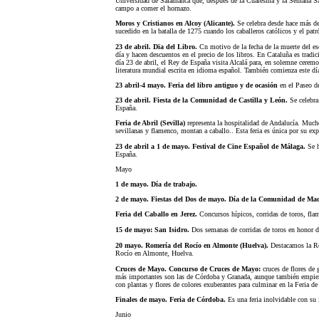
Universidad de Salamanca que, después de la Cuaresma y la Semana Sant
campo a comer el hornazo.
Moros y Cristianos en Alcoy (Alicante).
Se celebra desde hace más de
sucedido en la batalla de 1275 cuando los caballeros católicos y el pat
23 de abril. Dïa del Libro.
Cn motivo de la fecha de la muerte del esc
día y hacen descuentos en el precio de los libros. En Cataluña es tradi
día 23 de abril, el Rey de España visita Alcalá para, en solemne ceremo
literatura mundial escrita en idioma español. También comienza este día
23 abril-4 mayo. Feria del libro antiguo y de ocasión
en el Paseo d
23 de abril. Fiesta de la Comunidad de Castilla y León.
Se celebra
España.
Feria de Abril (Sevilla)
representa la hospitalidad de Andalucía. Mucho
sevillanas y flamenco, montan a caballo.. Esta feria es única por su ex
23 de abril a 1 de mayo. Festival de Cine Español de Málaga.
Se h
España.
Mayo
1 de mayo. Día de trabajo.
2 de mayo. Fiestas del Dos de mayo. Día de la Comunidad de Ma
Feria del Caballo en Jerez.
Concursos hípicos, corridas de toros, fla
15 de mayo: San Isidro.
Dos semanas de corridas de toros en honor d
20 mayo. Romería del Rocío en Almonte (Huelva).
Destacamos la Rom
Rocío en Almonte, Huelva.
Cruces de Mayo. Concurso de Cruces de Mayo:
cruces de flores de 
más importantes son las de Córdoba y Granada, aunque también empieza
con plantas y flores de colores exuberantes para culminar en la Feria 
Finales de mayo. Feria de Córdoba.
Es una feria inolvidable con su
Junio