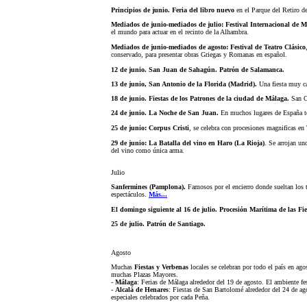
Principios de junio. Feria del libro nuevo
en el Parque del Retiro d
Mediados de junio-mediados de julio: Festival Internacional de
el mundo para actuar en el recinto de la Alhambra.
Mediados de junio-mediados de agosto: Festival de Teatro Clásico
conservado, para presentar obras Griegas y Romanas en español.
12 de junio. San Juan de Sahagún. Patrón de Salamanca.
13 de junio, San Antonio de la Florida (Madrid).
Una fiesta muy ca
18 de junio. Fiestas de los Patrones de la ciudad de Málaga.
San C
24 de junio. L
a Noche de San Juan.
En muchos lugares de España to
25 de junio: Corpus Cristi
, se celebra con procesiones magnificas en
29 de junio: La Batalla del vino en Haro (La Rioja)
. Se arrojan un
del vino como única arma.
Julio
Sanfermines (Pamplona).
Famosos por el encierro donde sueltan los t
espectáculos.
Más...
El domingo siguiente al 16 de julio. Procesión Marítima de las F
25 de julio. Patrón de Santiago.
Agosto
Muchas
Fiestas y Verbenas
locales se celebran por todo el país en agos
muchas Plazas Mayores.
-
Málaga
: Ferias de Málaga alrededor del 19 de agosto. El ambiente fe
-
Alcalá de Henares
: Fiestas de San Bartolomé alrededor del 24 de agos
especiales celebrados por cada Peña.