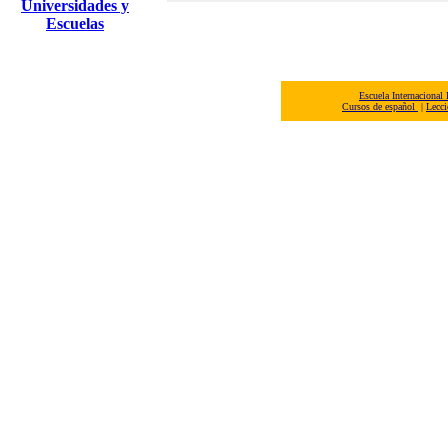
Universidades y
Escuelas
Escuela Internacional
Cursos de español
|
Lecci