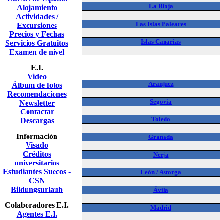
La Rioja
Alojamiento
Actividades /
Las Islas Baleares
Excursiones
Precios y Fechas
Islas Canarias
Servicios Gratuitos
Examen de nivel
E.I.
Video
Aranjuez
Álbum de fotos
Recomendaciones
Segovia
Newsletter
Contactar
Toledo
Descargas
Información
Granada
Visado
Créditos
Nerja
universitarios
Estudiantes Suecos -
León / Astorga
CSN
Bildungsurlaub
Ávila
Colaboradores E.I.
Madrid
Agentes E.I.