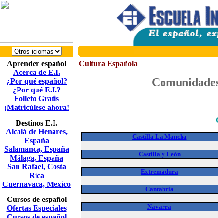
Aprender español
Cultura Española
Acerca de E.I.
Comunidades 
¿Por qué español?
¿Por qué E.I.?
Folleto Gratis
¡Matricúlese ahora!
Destinos E.I.
Alcalá de Henares,
Castilla La Mancha
España
Salamanca, España
Castilla y León
Málaga, España
San Rafael, Costa
Extremadura
Rica
Cuernavaca, México
Cantabria
Cursos de español
Navarra
Ofertas Especiales
Cursos de español