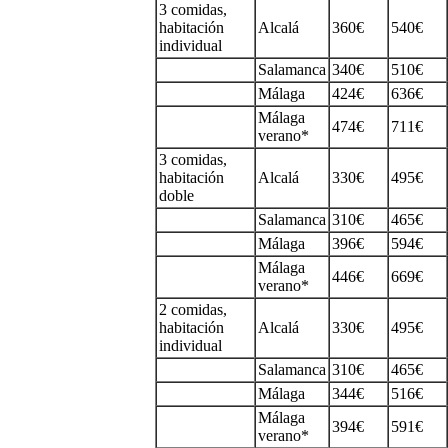
3 comidas,
habitación
Alcalá
360€
540€
individual
Salamanca
340€
510€
Málaga
424€
636€
Málaga
474€
711€
verano*
3 comidas,
habitación
Alcalá
330€
495€
doble
Salamanca
310€
465€
Málaga
396€
594€
Málaga
446€
669€
verano*
2 comidas,
habitación
Alcalá
330€
495€
individual
Salamanca
310€
465€
Málaga
344€
516€
Málaga
394€
591€
verano*