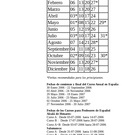
Febrero
06
13
20
27*
Marzo
06
13
20
27
Abril
03*
10
17
24
Mayo
01*
08
15
22
29*
Junio
05
12
19
26
Julio
03*
10
17
24
31*
Agosto
07
14
21
28*
Septiembre
04
11
18
25
Octubre
02*
09
16
23
30*
Noviembre
06
13
20
27*
Diciembre
04
11
18
26
*Fechas recomendadas para los principiantes.
Fechas de comienzo y final del Curso Anual en España
30 Enero 2006 - 22 Septiembre 2006
03 Abril 2006 - 24 Noviembre 2006
29 Mayo 2006 - 19 Enero 2007
31 Julio 2006 - 23 Marzo 2007
02 Octubre 2006 - 25 Mayo 2007
27 Noviembre 2006 - 20 Julio 2007
Fechas de los Cursos para Profesores de Español
Alcalá de Henares:
Curso A : Desde 03-07-2006 hasta 14-07-2006
Curso B : Desde 17-07-2006 hasta 28-07-2006
Curso A+B: Desde 03-07-2006 hasta 28-07-2006
Salamanca:
Curso A : Desde 31-07-2006 hasta 11-08-2006
Curso B : Desde 14-08-2006 hasta 25-08-2006