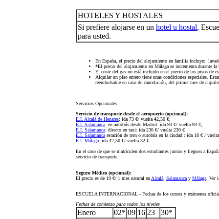
HOTELES Y HOSTALES
Si prefiere alojarse en un
hotel u hostal
, Escue
para usted.
En España, el precio del alojamiento en familia incluye: lavado
*El precio del alojamiento en Málaga se incrementa durante la
El coste del gas no está incluido en el precio de los pisos de e
Alquilar un piso entero tiene unas condiciones especiales. Est
reembolsable en caso de cancelación, del primer mes de alquile
Servicios Opcionales
Servicio de transporte desde el aeropuerto (opcional):
E.I. Alcalá de Henares
: ida 73 €/ vuelta 42,50 €;
E.I. Salamanca
: en autobús desde Madrid: ida 93 €/ vuelta 93 €;
E.I. Salamanca
: directo en taxi: ida 230 €/ vuelta 230 €
E.I. Salamanca
estación de tren o autobús en la ciudad : ida 18 € / vuelt
E.I. Málaga
: ida 42,50 €/ vuelta 32 €.
En el caso de que se matriculen dos estudiantes juntos y lleguen a Espa
servicio de transporte.
Seguro Médico (opcional):
El precio es de 19 €/ 1 mes natural en
Alcalá
,
Salamanca
y
Málaga
. Ver 
ESCUELA INTERNACIONAL - Fechas de los cursos y exámenes oficial
Fechas de comienzo para todos los niveles
Enero
02*
09
16
23
30*