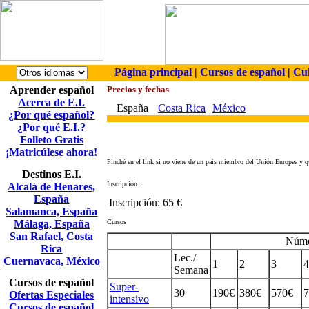
Página principal
|
Cursos de español
|
Cul
Aprender español
Precios y fechas
Acerca de E.I.
España
Costa Rica
México
¿Por qué español?
¿Por qué E.I.?
Folleto Gratis
¡Matricúlese ahora!
Pinché en el link si no viene de un país miembro del Unión Europea y q
Destinos E.I.
Inscripción:
Alcalá de Henares,
España
Inscripción:
65 €
Salamanca, España
Málaga, España
Cursos
San Rafael, Costa
Núme
Rica
Lec./
Cuernavaca, México
1
2
3
4
Semana
Cursos de español
Super-
30
190€
380€
570€
7
Ofertas Especiales
intensivo
Cursos de español