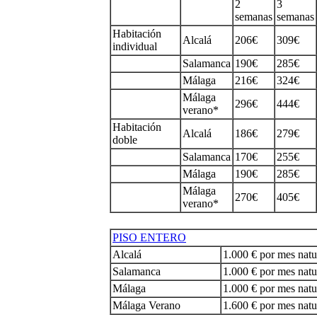
2
3
semanas
semanas
Habitación
Alcalá
206€
309€
individual
Salamanca
190€
285€
Málaga
216€
324€
Málaga
296€
444€
verano*
Habitación
Alcalá
186€
279€
doble
Salamanca
170€
255€
Málaga
190€
285€
Málaga
270€
405€
verano*
PISO ENTERO
Alcalá
1.000 € por mes natu
Salamanca
1.000 € por mes natu
Málaga
1.000 € por mes natu
Málaga Verano
1.600 € por mes natu