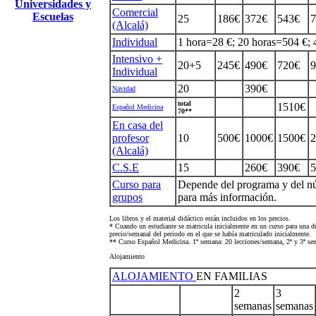
Universidades y
Comercial
Escuelas
25
186€
372€
543€
7
(Alcalá)
Individual
1 hora=28 €; 20 horas=504 €;
Intensivo +
20+5
245€
490€
720€
9
Individual
20
390€
Navidad
total
1510€
Español Medicina
70**
En casa del
profesor
10
500€
1000€
1500€
2
(Alcalá)
C.S.E
15
260€
390€
5
Curso para
Depende del programa y del núm
grupos
para más información.
Los libros y el material didáctico están incluidos en los precios.
* Cuando un estudiante se matricula inicialmente en un curso para una du
precio/semanal del periodo en el que se había matriculado inicialmente.
** Curso Español Medicina. 1ª semana: 20 lecciones/semana, 2ª y 3ª se
Alojamiento
ALOJAMIENTO
EN FAMILIAS
2
3
semanas
semanas