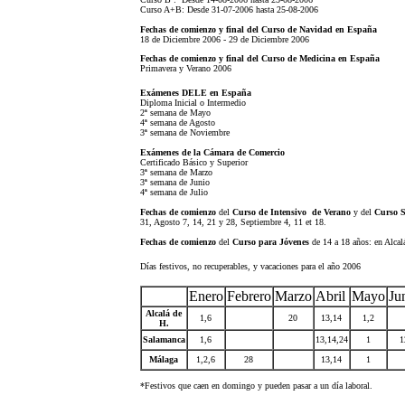
Curso A+B: Desde 31-07-2006 hasta 25-08-2006
Fechas de comienzo y final del Curso de Navidad en España
18 de Diciembre 2006 - 29 de Diciembre 2006
Fechas de comienzo y final del Curso de Medicina en España
Primavera y Verano 2006
Exámenes DELE en España
Diploma Inicial o Intermedio
2ª semana de Mayo
4ª semana de Agosto
3ª semana de Noviembre
Exámenes de la Cámara de Comercio
Certificado Básico y Superior
3ª semana de Marzo
3ª semana de Junio
4ª semana de Julio
Fechas de comienzo
del
Curso de Intensivo de Verano
y del
Curso S
31, Agosto 7, 14, 21 y 28, Septiembre 4, 11 et 18.
Fechas de comienzo
del
Curso para Jóvenes
de 14 a 18 años: en Alca
Días festivos, no recuperables, y vacaciones para el año 2006
Enero
Febrero
Marzo
Abril
Mayo
Ju
Alcalá de
1,6
20
13,14
1
,2
H.
Salamanca
1,6
13,14,24
1
1
Málaga
1,2,6
28
13,14
1
*Festivos que caen en domingo y pueden pasar a un día laboral.