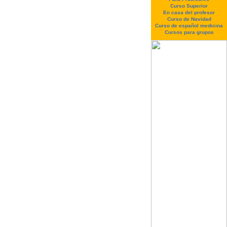
Curso Superior
En casa del profesor
Curso de Navidad
Curso de español medicina
Cursos para grupos