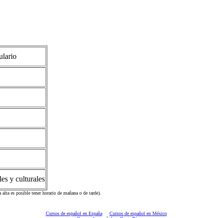
ulario
es y culturales
alta es posible tener horario de mañana o de tarde).
Cursos de español en España
Cursos de español en México