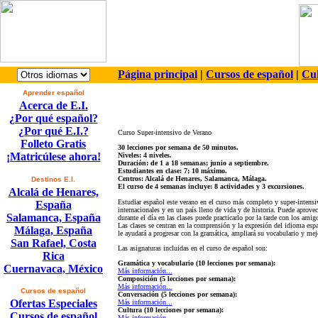
Página principal
|
Cursos de español
|
Cul
Aprender español
Acerca de E.I.
¿Por qué español?
¿Por qué E.I.?
Curso Super-intensivo de Verano
Folleto Gratis
30 lecciones por semana de 50 minutos.
¡Matricúlese ahora!
Niveles: 4 niveles.
Duración: de 1 a 18 semanas; junio a septiembre.
Estudiantes en clase: 7; 10 máximo.
Centros: Alcalá de Henares, Salamanca, Málaga.
Destinos E.I.
El curso de 4 semanas incluye: 8 actividades y 3 excursiones.
Alcalá de Henares,
Estudiar español este verano en el curso más completo y super-intensi
España
internacionales y en un país lleno de vida y de historia. Puede aprove
Salamanca, España
durante el día en las clases puede practicarlo por la tarde con los amig
Las clases se centran en la comprensión y la expresión del idioma espa
Málaga, España
le ayudará a progresar con la gramática, ampliará su vocabulario y mej
San Rafael, Costa
Las asignaturas incluidas en el curso de español son:
Rica
Gramática y vocabulario (10 lecciones por semana):
Cuernavaca, México
Más información...
Composición (5 lecciones por semana):
Más información...
Cursos de español
Conversación (5 lecciones por semana):
Ofertas Especiales
Más información...
Cultura (10 lecciones por semana):
Cursos de español
Más información...