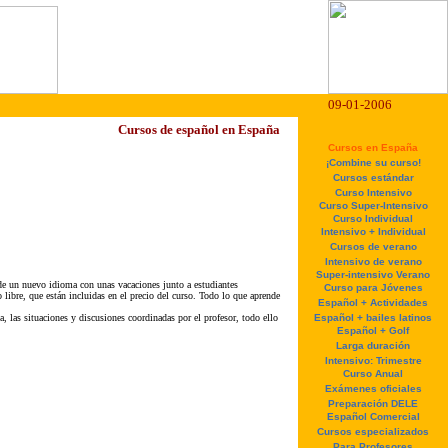
09-01-2006
Cursos de español en España
Cursos en España
¡Combine su curso!
Cursos estándar
Curso Intensivo
Curso Super-Intensivo
Curso Individual
Intensivo + Individual
Cursos de verano
Intensivo de verano
Super-intensivo Verano
 de un nuevo idioma con unas vacaciones junto a estudiantes
Curso para Jóvenes
libre, que están incluidas en el precio del curso. Todo lo que aprende
Español + Actividades
, las situaciones y discusiones coordinadas por el profesor, todo ello
Español + bailes latinos
Español + Golf
Larga duración
Intensivo: Trimestre
Curso Anual
Exámenes oficiales
Preparación DELE
Español Comercial
Cursos especializados
Para Profesores