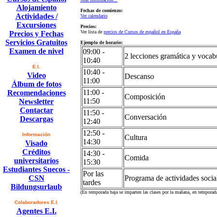
Alojamiento
Fechas de comienzo:
Actividades /
Ver calendario
Excursiones
Precios:
Ver lista de
precios de Cursos de español en España
Precios y Fechas
Servicios Gratuitos
Ejemplo de horario:
Examen de nivel
09:00 -
2 lecciones gramática y vocab
10:40
E.I.
10:40 -
Video
Descanso
11:00
Álbum de fotos
11:00 -
Recomendaciones
Composición
11:50
Newsletter
Contactar
11:50 -
Conversación
Descargas
12:40
12:50 -
Información
Cultura
14:30
Visado
Créditos
14:30 -
Comida
universitarios
15:30
Estudiantes Suecos -
Por las
CSN
Programa de actividades social
tardes
Bildungsurlaub
(En temporada baja se imparten las clases por la mañana, en temporada 
Colaboradores E.I.
Agentes E.I.