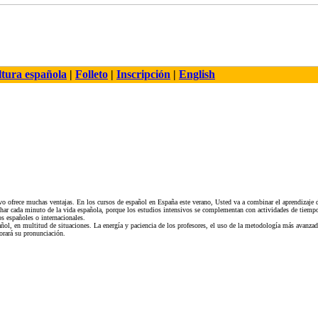
tura española
|
Folleto
|
Inscripción
|
English
vo ofrece muchas ventajas. En los cursos de español en España este verano, Usted va a combinar el aprendizaje
char cada minuto de la vida española, porque los estudios intensivos se complementan con actividades de tiempo 
os españoles o internacionales.
ñol, en multitud de situaciones. La energía y paciencia de los profesores, el uso de la metodología más avanzada
orará su pronunciación.