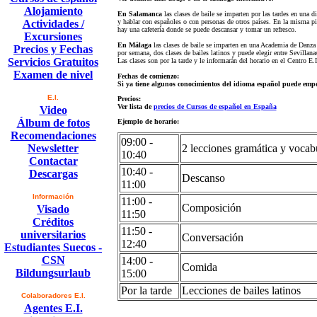
Alojamiento
En Salamanca
las clases de baile se imparten por las tardes en una 
Actividades /
y hablar con españoles o con personas de otros países. En la misma pis
hay una cafetería donde se puede descansar y tomar un refresco.
Excursiones
En Málaga
las clases de baile se imparten en una Academia de Danza 
Precios y Fechas
por semana, dos clases de bailes latinos y puede elegir entre Sevillana
Servicios Gratuitos
Las clases son por la tarde y le informarán del horario en el Centro E
Examen de nivel
Fechas de comienzo:
Si ya tiene algunos conocimientos del idioma español puede empe
E.I.
Precios:
Ver lista de
precios de Cursos de español en España
Video
Álbum de fotos
Ejemplo de horario:
Recomendaciones
09:00 -
Newsletter
2 lecciones gramática y vocab
10:40
Contactar
10:40 -
Descargas
Descanso
11:00
Información
11:00 -
Composición
Visado
11:50
Créditos
11:50 -
universitarios
Conversación
12:40
Estudiantes Suecos -
CSN
14:00 -
Comida
Bildungsurlaub
15:00
Por la tarde
Lecciones de bailes latinos
Colaboradores E.I.
Agentes E.I.