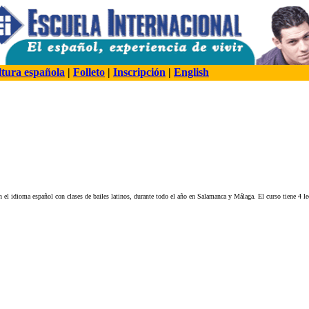
tura española
|
Folleto
|
Inscripción
|
English
el idioma español con clases de bailes latinos, durante todo el año en Salamanca y Málaga. El curso tiene 4 lec