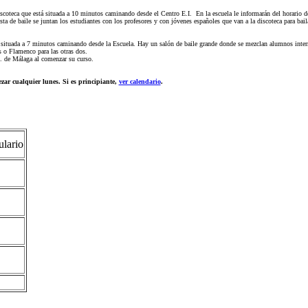
discoteca que está situada a 10 minutos caminando desde el Centro E.I. En la escuela le informarán del horario de
ta de baile se juntan los estudiantes con los profesores y con jóvenes españoles que van a la discoteca para bail
situada a 7 minutos caminando desde la Escuela. Hay un salón de baile grande donde se mezclan alumnos interna
s o Flamenco para las otras dos.
.I. de Málaga al comenzar su curso.
zar cualquier lunes. Si es principiante,
ver calendario
.
ulario