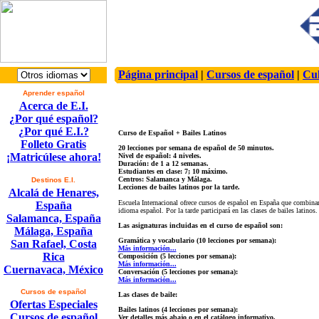
Página principal
|
Cursos de español
|
Cul
Aprender español
Acerca de E.I.
¿Por qué español?
¿Por qué E.I.?
Curso de Español + Bailes Latinos
Folleto Gratis
20 lecciones por semana de español de 50 minutos.
¡Matricúlese ahora!
Nivel de español: 4 niveles.
Duración: de 1 a 12 semanas.
Estudiantes en clase: 7; 10 máximo.
Centros: Salamanca y Málaga.
Destinos E.I.
Lecciones de bailes latinos por la tarde.
Alcalá de Henares,
Escuela Internacional ofrece cursos de español en España que combinan 
España
idioma español. Por la tarde participará en las clases de bailes latinos.
Salamanca, España
Las asignaturas incluidas en el curso de español son:
Málaga, España
Gramática y vocabulario (10 lecciones por semana):
San Rafael, Costa
Más información...
Rica
Composición (5 lecciones por semana):
Más información...
Cuernavaca, México
Conversación (5 lecciones por semana):
Más información...
Cursos de español
Las clases de baile:
Ofertas Especiales
Bailes latinos (4 lecciones por semana):
Cursos de español
Ver detalles más abajo o en el catálogo informativo.