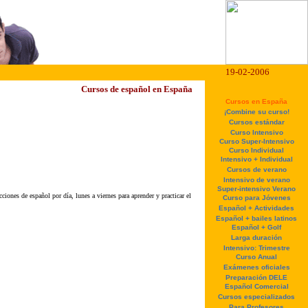
19-02-2006
Cursos de español en España
Cursos en España
¡Combine su curso!
Cursos estándar
Curso Intensivo
Curso Super-Intensivo
Curso Individual
Intensivo + Individual
Cursos de verano
Intensivo de verano
Super-intensivo Verano
ciones de español por día, lunes a viernes
para aprender y practicar el
Curso para Jóvenes
Español + Actividades
Español + bailes latinos
Español + Golf
Larga duración
Intensivo: Trimestre
Curso Anual
Exámenes oficiales
Preparación DELE
Español Comercial
Cursos especializados
Para Profesores