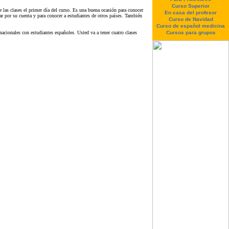
Curso Superior
 las clases el primer día del curso. Es una buena ocasión para conocer
En casa del profesor
ar por su cuenta y para conocer a estudiantes de otros países. También
Curso de Navidad
Curso de español medicina
cionales con estudiantes españoles. Usted va a tener cuatro clases
Cursos para grupos