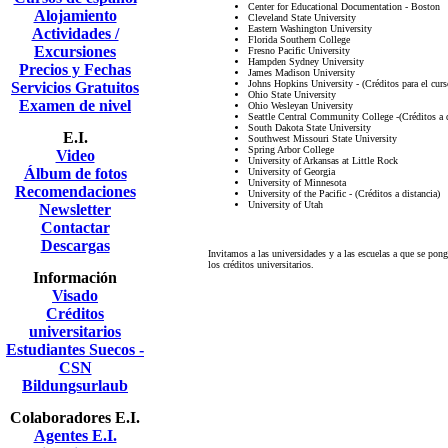
Center for Educational Documentation - Boston
Alojamiento
Cleveland State University
Eastern Washington University
Actividades /
Florida Southern College
Excursiones
Fresno Pacific University
Hampden Sydney University
Precios y Fechas
James Madison University
Johns Hopkins University - (Créditos para el cur
Servicios Gratuitos
Ohio State University
Examen de nivel
Ohio Wesleyan University
Seattle Central Community College -(Créditos a d
South Dakota State University
E.I.
Southwest Missouri State University
Spring Arbor College
Video
University of Arkansas at Little Rock
Álbum de fotos
University of Georgia
University of Minnesota
Recomendaciones
University of the Pacific - (Créditos a distancia)
University of Utah
Newsletter
Contactar
Descargas
Invitamos a las universidades y a las escuelas a que se pong
los créditos universitarios.
Información
Visado
Créditos
universitarios
Estudiantes Suecos -
CSN
Bildungsurlaub
Colaboradores E.I.
Agentes E.I.