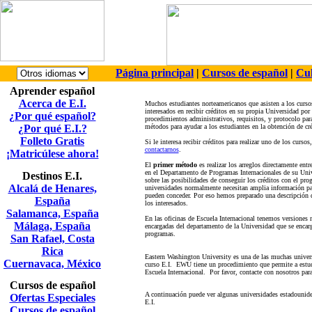
Página principal
|
Cursos de español
|
Cul
Aprender español
Acerca de E.I.
Muchos estudiantes norteamericanos que asisten a los curso
interesados en recibir créditos en su propia Universidad po
¿Por qué español?
procedimientos administrativos, requisitos, y protocolo para
¿Por qué E.I.?
métodos para ayudar a los estudiantes en la obtención de cré
Folleto Gratis
Si le interesa recibir créditos para realizar uno de los curs
contactarnos
.
¡Matricúlese ahora!
El
primer método
es realizar los arreglos directamente ent
en el Departamento de Programas Internacionales de su Unive
Destinos E.I.
sobre las posibilidades de conseguir los créditos con el pr
Alcalá de Henares,
universidades normalmente necesitan amplia información para
pueden conceder. Por eso hemos preparado una descripción de
España
los interesados.
Salamanca, España
En las oficinas de Escuela Internacional tenemos versiones
Málaga, España
encargadas del departamento de la Universidad que se encargu
programas.
San Rafael, Costa
Rica
Eastern Washington University es una de las muchas univers
Cuernavaca, México
curso E.I. EWU tiene un procedimiento que permite a estudia
Escuela Internacional. Por favor, contacte con nosotros pa
Cursos de español
A continuación puede ver algunas universidades estadounide
Ofertas Especiales
E.I.
Cursos de español