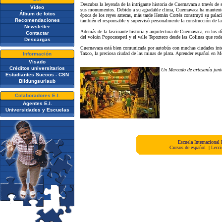
Descubra la leyenda de la intrigante historia de Cuernavaca a través de s
Video
sus monumentos. Debido a su agradable clima, Cuernavaca ha mantenido
Álbum de fotos
época de los reyes aztecas, más tarde Hernán Cortés construyó su palaci
Recomendaciones
también el responsable y supervisó personalmente la construcción de la
Newsletter
Además de la fascinante historia y arquitectura de Cuernavaca, en los d
Contactar
del volcán Popocatepetl y el valle Tepozteco desde las Colinas que rode
Descargas
Cuernavaca está bien comunicada por autobús con muchas ciudades inter
Taxco, la preciosa ciudad de las minas de plata. Aprender español en Mé
Información
Visado
Créditos universitarios
Un Mercado de artesanía junt
Estudiantes Suecos - CSN
Bildungsurlaub
Colaboradores E.I.
Agentes E.I.
Universidades y Escuelas
Escuela Internacional
Cursos de español
|
Lecci