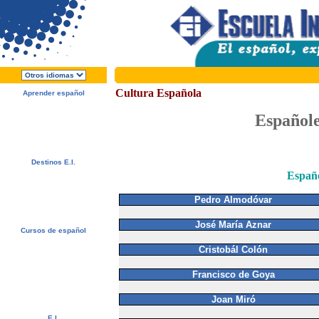
Cultura Española
Aprender español
Acerca de E.I.
¿Por qué español?
Españole
¿Por qué E.I.?
Folleto Gratis
¡Matricúlese ahora!
Destinos E.I.
Alcalá de Henares, España
Españo
Salamanca, España
Málaga, España
Pedro Almodóvar
San Rafael, Costa Rica
Cuernavaca, México
José María Aznar
Cursos de español
Ofertas Especiales
Cristobál Colón
Cursos de español
Alojamiento
Actividades / Excursiones
Francisco de Goya
Precios y Fechas
Servicios Gratuitos
Examen de nivel
Joan Miró
E.I.