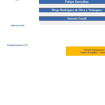
Felipe González
Video
Álbum de fotos
Recomendaciones
Diego Rodríguez de Silva y Velá
zquez
Newsletter
Contactar
Antonio Gaudi
Descargas
Información
Visado
Créditos universitarios
Estudiantes Suecos - CSN
Bildungsurlaub
Colaboradores E.I.
Agentes E.I.
Escuela Internacional
Universidades y Escuelas
Cursos de español
|
Lecci