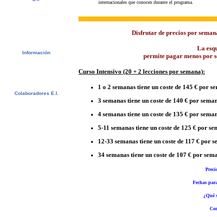
internacionales que conocen durante el programa.
Video
Álbum de fotos
Recomendaciones
Newsletter
Disfrutar de precios por seman
Contactar
Descargas
La esqu
Información
permite pagar menos por 
Visado
Créditos universitarios
Curso Intensivo
(20 + 2 lecciones por semana):
Estudiantes Suecos - CSN
Bildungsurlaub
1 o 2 semanas tiene un coste de 145 € por 
Colaboradores E.I.
3 semanas tiene un coste de 140 € por sema
Agentes E.I.
Universidades y Escuelas
4 semanas tiene un coste de 135 € por sema
5-11 semanas tiene un coste de 125 € por s
12-33 semanas tiene un coste de 117 € por 
34 semanas tiene un coste de 107 € por sem
Preci
Fechas par
¿Qué s
Con