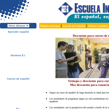
|
|
Página principal
Cursos de español
Cultura española
Aprender español
Descuento para cursos de
Acerca de E.I.
¿Por qué español?
¿Por qué E.I.?
Folleto Gratis
¡Matricúlese ahora!
Destinos E.I.
Alcalá de Henares, España
Salamanca, España
Málaga, España
San Rafael, Costa Rica
Cuernavaca, México
Cursos de español
Ventajas y descuento
para cur
Ofertas Especiales
Mas descuento para estanci
Cursos de español
Alojamiento
Actividades / Excursiones
Seguir un curso de español de larga duración es ideal para lo
Precios y Fechas
Servicios Gratuitos
Los estudiantes de programas largos no solo profundizan en
española.
Examen de nivel
Los estudiantes ven la perspectiva del mundo a través de la e
E.I.