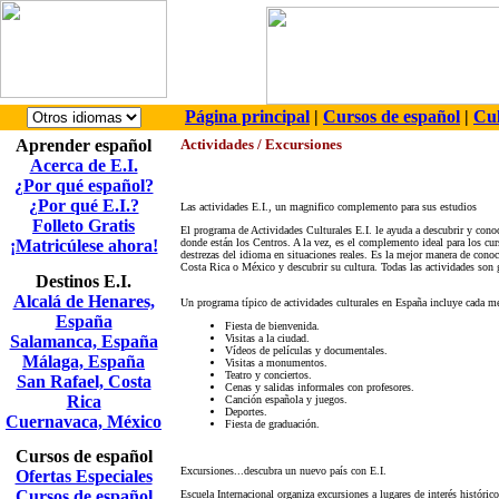
Página principal
|
Cursos de español
|
Cul
Aprender español
Actividades / Excursiones
Acerca de E.I.
¿Por qué español?
¿Por qué E.I.?
Las actividades E.I., un magnifico complemento para sus estudios
Folleto Gratis
El programa de Actividades Culturales E.I. le ayuda a descubrir y cono
¡Matricúlese ahora!
donde están los Centros. A la vez, es el complemento ideal para los curs
destrezas del idioma en situaciones reales. Es la mejor manera de cono
Costa Rica o México y descubrir su cultura. Todas las actividades son 
Destinos E.I.
Alcalá de Henares,
Un programa típico de actividades culturales en España incluye cada
m
España
Fiesta de bienvenida.
Salamanca, España
Visitas a la ciudad.
Vídeos de películas y documentales.
Málaga, España
Visitas a monumentos.
Teatro y conciertos.
San Rafael, Costa
Cenas y salidas informales con profesores.
Rica
Canción española y juegos.
Deportes.
Cuernavaca, México
Fiesta de graduación.
Cursos de español
Excursiones...descubra un nuevo país con E.I.
Ofertas Especiales
Cursos de español
Escuela Internacional organiza excursiones a lugares de interés históri