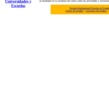
Universidades y
al estudiante en la secretaría del centro sobre las actividades y excursio
Escuelas
Escuela Internacional Escuelas de Españ
Cursos de español
|
Lecciones de español
|