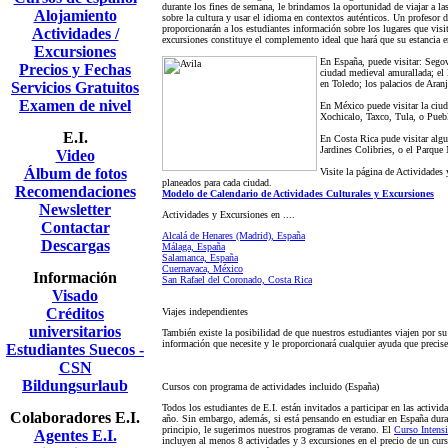
durante los fines de semana, le brindamos la oportunidad de viajar a la
Alojamiento
sobre la cultura y usar el idioma en contextos auténticos. Un profesor
proporcionarán a los estudiantes información sobre los lugares que visi
Actividades /
excursiones constituye el complemento ideal que hará que su estancia e
Excursiones
En España, puede visitar: Segov
Precios y Fechas
ciudad medieval amurallada; el
en Toledo; los palacios de Aranj
Servicios Gratuitos
Examen de nivel
En México puede visitar la ciud
Xochicalo, Taxco, Tula, o Pueb
E.I.
En Costa Rica pude visitar algun
Jardines Colibries, o el Parque
Video
Álbum de fotos
Visite la página de Actividades 
planeados para cada ciudad.
Recomendaciones
Modelo de Calendario de Actividades Culturales y Excursiones
Newsletter
Actividades y Excursiones en ....
Contactar
Alcalá de Henares (Madrid), España
Descargas
Málaga, España
Salamanca, España
Cuernavaca, México
Información
San Rafael del Coronado, Costa Rica
Visado
Créditos
Viajes independientes
universitarios
También existe la posibilidad de que nuestros estudiantes viajen por su 
información que necesite y le proporcionará cualquier ayuda que precise 
Estudiantes Suecos -
CSN
Bildungsurlaub
Cursos con programa de actividades incluido (España)
Todos los estudiantes de E.I. están invitados a participar en las activid
Colaboradores E.I.
año. Sin embargo, además, si está pensando en estudiar en España duran
principio, le sugerimos nuestros programas de verano. El
Curso Intens
Agentes E.I.
incluyen al menos 8 actividades y 3 excursiones en el precio de un cur