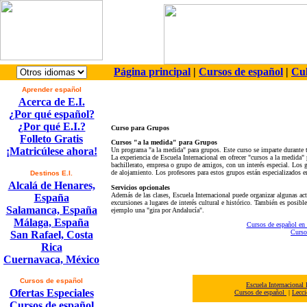
Página principal
|
Cursos de español
|
Cul
Aprender español
Acerca de E.I.
¿Por qué español?
¿Por qué E.I.?
Curso para Grupos
Folleto Gratis
Cursos "a la medida" para Grupos
¡Matricúlese ahora!
Un programa "a la medida" para grupos. Este curso se imparte durante 
La experiencia de Escuela Internacional en ofrecer "cursos a la medida"
bachillerato, empresa o grupo de amigos, con un interés especial. Los 
de alojamiento. Los profesores para estos grupos están especializados en
Destinos E.I.
Alcalá de Henares,
Servicios opcionales
Además de las clases, Escuela Internacional puede organizar algunas act
España
excursiones a lugares de interés cultural e histórico. También es posibl
Salamanca, España
ejemplo una "gira por Andalucía".
Málaga, España
Cursos de español en
Curso
San Rafael, Costa
Rica
Cuernavaca, México
Cursos de español
Escuela Internacional
Ofertas Especiales
Cursos de español
|
Lecci
Cursos de español