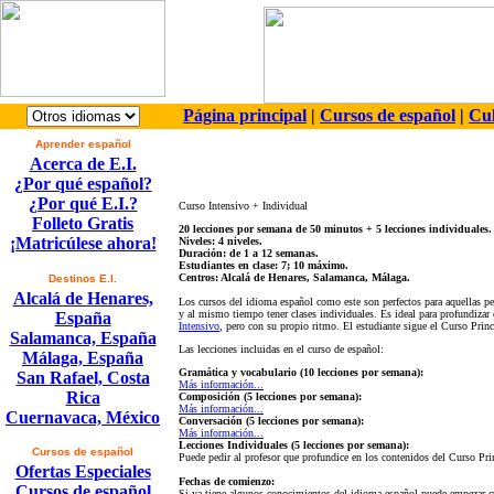
Página principal
|
Cursos de español
|
Cul
Aprender español
Acerca de E.I.
¿Por qué español?
¿Por qué E.I.?
Curso Intensivo + Individual
Folleto Gratis
20 lecciones por semana de 50 minutos + 5 lecciones individuales.
¡Matricúlese ahora!
Niveles: 4 niveles.
Duración: de 1 a 12 semanas.
Estudiantes en clase: 7; 10 máximo.
Centros: Alcalá de Henares, Salamanca, Málaga.
Destinos E.I.
Alcalá de Henares,
Los cursos del idioma español como este son perfectos para aquellas pe
y al mismo tiempo tener clases individuales. Es ideal para profundizar
España
Intensivo
, pero con su propio ritmo. El estudiante sigue el Curso Princ
Salamanca, España
Las lecciones incluidas en el curso de español:
Málaga, España
Gramática y vocabulario (10 lecciones por semana):
San Rafael, Costa
Más información...
Rica
Composición (5 lecciones por semana):
Más información...
Cuernavaca, México
Conversación (5 lecciones por semana):
Más información...
Lecciones Individuales (5 lecciones por semana):
Cursos de español
Puede pedir al profesor que profundice en los contenidos del Curso Prin
Ofertas Especiales
Fechas de comienzo:
Cursos de español
Si ya tiene algunos conocimientos del idioma español puede empezar cua