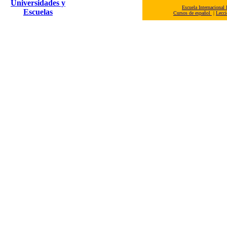
Universidades y
Escuela Internacional
Escuelas
Cursos de español
|
Lecci