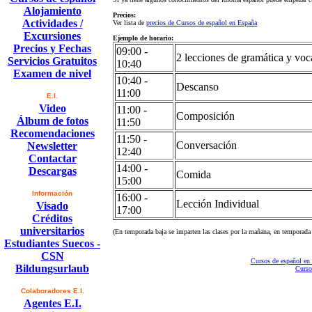
Alojamiento
Precios:
Actividades /
Ver lista de
precios de Cursos de español en España
Excursiones
Ejemplo de horario:
Precios y Fechas
09:00 -
2 lecciones de gramática y voc
Servicios Gratuitos
10:40
Examen de nivel
10:40 -
Descanso
11:00
E.I.
Video
11:00 -
Composición
Álbum de fotos
11:50
Recomendaciones
11:50 -
Conversación
Newsletter
12:40
Contactar
14:00 -
Descargas
Comida
15:00
Información
16:00 -
Lección Individual
Visado
17:00
Créditos
universitarios
(En temporada baja se imparten las clases por la mañana, en temporada a
Estudiantes Suecos -
CSN
Cursos de español en
Bildungsurlaub
Curso
Colaboradores E.I.
Agentes E.I.