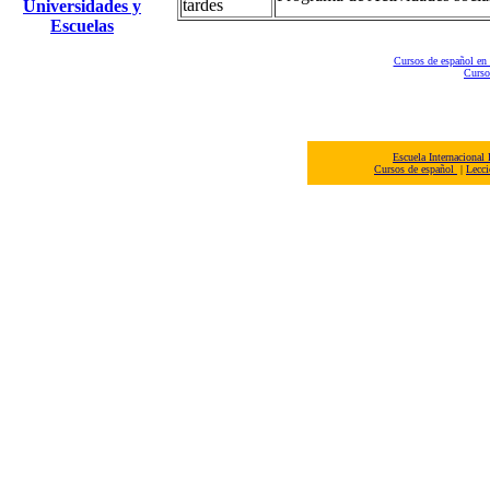
tardes
Universidades y
Escuelas
Cursos de español en
Curso
Escuela Internacional
Cursos de español
|
Lecci