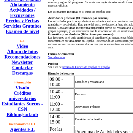
normas y reglas del programa. Se envía una copia de estas condiciones 
Alojamiento
nuestras oficinas.
Actividades /
Las asignaturas incluidas en el curso de español son:
Excursiones
Actividades prácticas (10 lecciones por semana):
Precios y Fechas
Las actividades prácticas ayudarán al estudiante a entrar en contacto co
gramática y vocabulario. Esta parte del curso se desarrolla fuera del aula
Servicios Gratuitos
ciudad. Cada actividad incluye una preparación previa del vocabulario y l
Examen de nivel
grupos o parejas, y los estudiantes dan la información de los resultados
Gramática y vocabulario (10 lecciones por semana):
Las lecciones en el aula suministran al estudiante las herramientas bási
E.I.
encuentran en su vida diaria en España. Presentación de vocabulario jun
enfocan en las comunicaciones diarias con que se encuentran los estudia
Video
aula.
Álbum de fotos
Fechas de comienzo:
Recomendaciones
Ver calendario
Newsletter
Precios:
Contactar
Ver lista de
precios de Cursos de español en España
Descargas
Ejemplo de horario:
09:00 -
Gramática y vocabulario
Información
10:40
Visado
10:40 -
Créditos
Descanso
11:00
universitarios
Estudiantes Suecos -
11:00 -
Actividades Prácticas
CSN
12:40
Bildungsurlaub
14:00 -
Comida con la familia
15:00
Colaboradores E.I.
Por las
Agentes E.I.
Programa de Actividades social