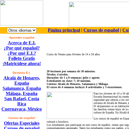
Página principal
|
Cursos de español
|
Cul
Aprender español
Acerca de E.I.
¿Por qué español?
¿Por qué E.I.?
Curso de Verano para Jóvenes de 14 a 18 años
Folleto Gratis
¡Matricúlese ahora!
20 lecciones por semana de 50 minutos.
Destinos E.I.
Niveles: 4 niveles.
Alcalá de Henares,
Duración: de 1 a 8 semanas; julio y agosto.
Estudiantes en clase: 7; 10 máximo.
España
Centros: Alcalá de Henares, Salamanca y Málaga.
El curso de 4 semanas incluye: 8 actividades y 3 excursiones.
Salamanca, España
Málaga, España
Para los jóvenes de 14 a 18 añ
Escuela Internacional ha cread
San Rafael, Costa
seguridad que ofrecen a los es
Rica
cercanía de Alcalá de Henares 
El alojamiento es en habitaci
Cuernavaca, México
las familias tienen hijos de l
cultura de España. En Alcalá d
Cursos de español
Los cursos de español en Españ
cultural e histórico.
Ofertas Especiales
Los estudiantes que participan en este curso de español, tienen que seg
Cursos de español
comportamiento apropiado. Tanto los estudiantes como sus padres, o tu