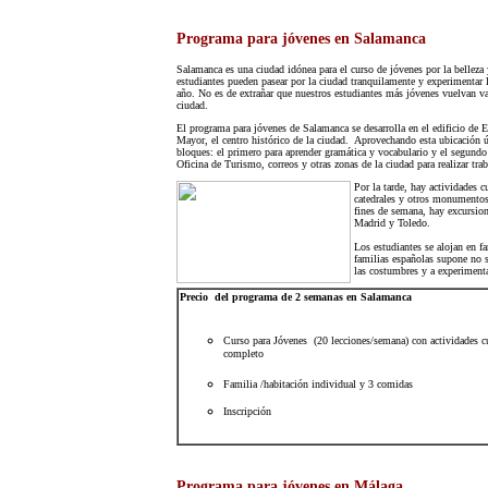
Programa para jóvenes en Salamanca
Salamanca es una ciudad idónea para el curso de jóvenes por la belleza
estudiantes pueden pasear por la ciudad tranquilamente y experimentar 
año. No es de extrañar que nuestros estudiantes más jóvenes vuelvan var
ciudad.
El programa para jóvenes de Salamanca se desarrolla en el edificio de E
Mayor, el centro histórico de la ciudad. Aprovechando esta ubicación ún
bloques: el primero para aprender gramática y vocabulario y el segundo 
Oficina de Turismo, correos y otras zonas de la ciudad para realizar tra
Por la tarde, hay actividades c
catedrales y otros monumentos 
fines de semana, hay excursio
Madrid y Toledo.
Los estudiantes se alojan en fa
familias españolas supone no s
las costumbres y a experiment
Precio del programa de 2 semanas en Salamanca
Curso para Jóvenes (20 lecciones/semana) con actividades cu
completo
Familia /habitación individual y 3 comidas
Inscripción
Programa para jóvenes en Málaga