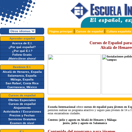
|
|
Página principal
Cursos de español
Cultura española
Aprender español
Cursos de Español para 
Acerca de E.I.
¿Por qué español?
Alcalá de Henare
¿Por qué E.I.?
Folleto Gratis
¡Matricúlese ahora!
Destinos E.I.
Alcalá de Henares, España
Salamanca, España
Málaga, España
San Rafael, Costa Rica
Cuernavaca, México
Cursos de español
Ofertas Especiales
Cursos de español
Escuela Internacional
ofrece
cursos de español para jóvenes en E
Alojamiento
permiten realizar un programa atractivo y seguro para jóvenes de 14 a 
Actividades / Excursiones
estas encantadoras ciudades.
Precios y Fechas
Servicios Gratuitos
Centros: julio y agosto en Alcalá de Henares y Málaga
Examen de nivel
junio, julio y agosto en Salamanca
Contenido del programa para jóvenes
E.I.