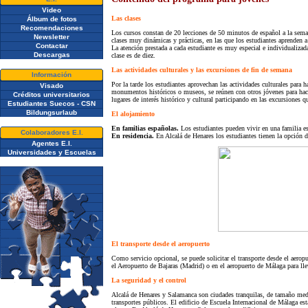
Video
Las clases
Álbum de fotos
Recomendaciones
Los cursos constan de 20 lecciones de 50 minutos de español a la sema
Newsletter
clases muy dinámicas y prácticas, en las que los estudiantes aprenden a
Contactar
La atención prestada a cada estudiante es muy especial e individualiz
Descargas
clase es de diez.
Las actividades culturales y las excursiones de fin de semana
Información
Por la tarde los estudiantes aprovechan las actividades culturales para 
Visado
monumentos históricos o museos, se reúnen con otros jóvenes para hace
Créditos universitarios
lugares de interés histórico y cultural participando en las excursiones 
Estudiantes Suecos - CSN
Bildungsurlaub
El alojamiento
En familias españolas.
Los estudiantes pueden vivir en una familia es
Colaboradores E.I.
En residencia.
En Alcalá de Henares los estudiantes tienen la opción de
Agentes E.I.
Universidades y Escuelas
El transporte desde el aeropuerto
Como servicio opcional, se puede solicitar el transporte desde el aeropu
el Aeropuerto de Bajaras (Madrid) o en el aeropuerto de Málaga para ll
La seguridad y el control
Alcalá de Henares y Salamanca son ciudades tranquilas, de tamaño media
transportes públicos. El edificio de Escuela Internacional de Málaga está