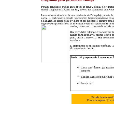
Para los estudiantes que les gusta el sol, la playa y el mar, el progra
siendo la capital de la Costa del Sol, ofrece a los estudiantes unas vac
La escuela está situada en la zona residencial de Pedregalejo, al este d
playa. El edificio de la escuela tiene muchos balcones para tomar el so
Salamanca, las clases están divididas en dos bloques: el primero para a
segundo para practicar fuera de la escuela lo que han aprendido en las c
tiendas, comercios,... cerca de la escuela p
Hay actividades culturales y sociales por la 
cultura de Andalucía y al mismo tiempo para
playa, visitas a museos,... Hay excursione
Andalucía.
El alojamiento es en familias españolas. El
fácilmente en la familia.
Precio del programa de 2 semanas en 
Curso
para Jóvenes (20 leccione
completo
Familia /habitación individual 
Inscripción
Escuela Internacional
Cursos de español
|
Lecci