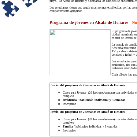
playa. En Alcalá de Henares y Salamanca los edificios se encuentran en 
Los estudiantes tienen que seguir unas normas establecidas por las escu
comportamiento apropiado.
Programa de jóvenes en Alcalá de Henares
Nu
El programa de jóven
ciudad, nombrada en
en tren del centro d
La ventaja de estud
tiene una habitación
TV y vídeo, cafetería
voleibol y fútbol y 
Los estudiantes pued
equitación, tiro con 
realizarán activida
Cada sábado hay una 
Precio del programa de 2 semanas en Alcalá de Henares
Curso
para Jóvenes (20 lecciones/semana) con actividades cu
completo
Residencia
/
habitación individual y 3 comidas
Inscripción
Precio del programa de 2 semanas en Alcalá de Henares
Curso
para Jóvenes (20 lecciones/semana) con actividades cu
completo
Familia
/
habitación individual y 3 comidas
Inscripción