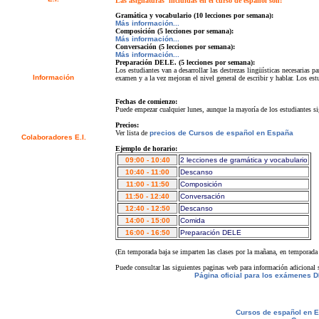
Las asignaturas incluidas en el curso de español son:
Video
Gramática y vocabulario (10 lecciones por semana):
Álbum de fotos
Más información...
Recomendaciones
Composición (5 lecciones por semana):
Newsletter
Más información...
Conversación (5 lecciones por semana):
Contactar
Más información...
Descargas
Preparación DELE. (5 lecciones por semana):
Los estudiantes van a desarrollar las destrezas lingüísticas necesarias p
Información
examen y a la vez mejoran el nivel general de escribir y hablar. Los es
Visado
Créditos universitarios
Fechas de comienzo:
Estudiantes Suecos - CSN
Puede empezar cualquier lunes, aunque la mayoría de los estudiantes s
Bildungsurlaub
Precios:
Ver lista de
precios de Cursos de español en España
Colaboradores E.I.
Agentes E.I.
Ejemplo de horario:
Universidades y Escuelas
09:00 - 10:40
2 lecciones de gramática y vocabulario
10:40 - 11:00
Descanso
11:00 - 11:50
Composición
11:50 - 12:40
Conversación
12:40 - 12:50
Descanso
14:00 - 15:00
Comida
16:00 - 16:50
Preparación DELE
(En temporada baja se imparten las clases por la mañana, en temporada a
Puede consultar las siguientes paginas web para información adicional 
Página oficial para los exámenes 
Cursos de español en 