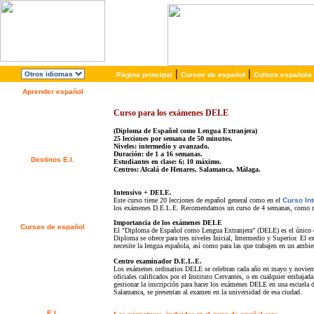
|
|
Página principal
Cursos de español
Cultura española
Aprender español
Acerca de E.I.
¿Por qué español?
Curso para los exámenes DELE
¿Por qué E.I.?
Folleto Gratis
(Diploma de Español como Lengua Extranjera)
25 lecciones por semana de 50 minutos.
¡Matricúlese ahora!
Niveles: intermedio y avanzado.
Duración: de 1 a 16 semanas.
Destinos E.I.
Estudiantes en clase: 6; 10 máximo.
Centros: Alcalá de Henares, Salamanca, Málaga.
Alcalá de Henares, España
Salamanca, España
Málaga, España
Intensivo + DELE.
San Rafael, Costa Rica
Este curso tiene 20 lecciones de español general como en el
Curso In
Cuernavaca, México
los exámenes D.E.L.E. Re
comendamos un curso de 4 semanas, como mí
Importancia de los exámenes DELE
Cursos de español
El "Diploma de Español como Lengua Extranjera" (DELE) es el único cer
Ofertas Especiales
Diploma se ofrece para tres niveles Inicial, Intermedio y Superior. El 
necesite la lengua española, así como para las que trabajen en un ambie
Cursos de español
Alojamiento
Centro examinador D.E.L.E.
Actividades / Excursiones
Los exámenes ordinarios DELE se celebran cada año en mayo y noviembr
Precios y Fechas
oficiales calificados por el Instituto Cervantes, o en cualquier embaja
Servicios Gratuitos
gestionar la inscripción para hacer los exámenes DELE en una escuela 
Salamanca, se presentan al examen en la universidad de esa ciudad.
Examen de nivel
E.I.