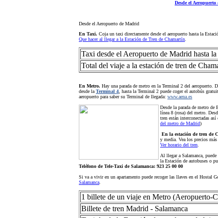
Desde el Aeropuerto
Desde el Aeropuerto de Madrid
En Taxi.
Coja un taxi directamente desde el aeropuerto hasta la Esta
Que hacer al llegar a la Estación de Tren de Chamartín
.
Taxi desde el Aeropuerto de Madrid hasta la
Total del viaje a la estación de tren de Cham
En Metro.
Hay una parada de metro en la Terminal 2 del aeropuerto. De
desde la
Terminal 4
, hasta la Terminal 2 puede coger el autobús grat
aeropuerto para saber su Terminal de llegada:
www.aena.es
Desde la parada de metro de B
línea 8 (rosa) del metro. Des
tren están interconectadas así
del metro de Madrid
)
En la estación de tren de
y media. Vea los precios más
Ver horario del tren
.
Al llegar a Salamanca, puede 
la Estación de autobuses o pu
Teléfono de Tele-Taxi de Salamanca: 923 25 00 00
Si va a vivir en un apartamento puede recoger las llaves en el Hostal 
Salamanca
.
1 billete de un viaje en Metro (Aeropuerto-
Billete de tren Madrid - Salamanca