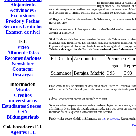
Es importante tener en cuenta e
Alojamiento
llegar antes del las 20:00 h. al
Actividades /
sale más temprano es posible que tenga que dormir una noche en Madrid
está ubicado en el mismo edificio que la estación de autobuses. En cua
Excursiones
Al llegar a la Estación de autobuses de Salamanca, un representante le ll
Precios y Fechas
llaves del piso.
Servicios Gratuitos
Si solicita este servicio hay que enviar los detalles del vuelo cuanto a
Examen de nivel
arreglar el transporte.
Si el día de su viaje hay algún cambio de vuelo de última hora, si pier
E.I.
urgencias para informar de los cambios, para que podamos modificar los
España y después de haber salido de la zona de recogida del equipaje no
Video
Teléfono de urgencias de Escuela Internacional para Salamanca: 6
Álbum de fotos
Recomendaciones
E.I. Centro
Aeropuerto
Precios en Eur
Newsletter
Llegada
Regre
Contactar
Salamanca
Barajas, Madrid
€ 93
€ 93
Descargas
Información
En el caso de que se matriculen dos estudiantes juntos y lleguen a Es
Visado
reducción del 50% sobre el precio del servicio de transporte tanto para 
Créditos
Cómo llegar por su cuenta en autobús y en tren
universitarios
Estudiantes Suecos -
Si es usted un viajero independiente y prefiere llegar por su cuenta, a
a la familia de su hora de llegada aproximada, para que estén en casa 
CSN
información de la que va a encontrar en esta sección.
Bildungsurlaub
Puede viajar desde Madrid a Salamanca en
tren
o
autobús
. Recomendamo
Voc
Colaboradores E.I.
Agentes E.I.