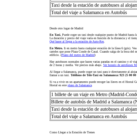
Taxi desde la estación de autobuses al aloja
Total del viaje a Salamanca en Autobús
Desde otro lugar de Madrid
En Taxi.
Puede coger un taxi desde cualquier punto de Madrid hasta l
La duración y precio del viaje varía en función de la distancia y el tiem
Qué hacer al llegar a la estación de Auto-Res
.
En Metro.
Ir en metro hasta cualquier estación de la línea 6 (gris). V
carteles que pone Plaza Conde de Casal. Cuando salga de la boca del 
edificio. (
Plano del metro de Madrid
)
Hay autobuses normales que hacen varias paradas en el camino y el via
de 2 horas y media. Ver precios más abajo.
Ver horario de autobuses M
Al llegar a Salamanca, puede coger un taxi para ir directamente al aloj
llamar a un taxi.
Teléfono de Tele-Taxi en Salamanca: 923 25 00 00
Si va a vivir en un apartamento puede recoger las llaves en el Hostal G
Hostal en este
plano de Salamanca
.
1 billete de un viaje en Metro (Madrid-Cond
Billete de autobús de Madrid a Salamanca (
Taxi desde la estación de autobuses al aloja
Total del viaje a Salamanca en Autobús
Como Llegar a la Estación de Trenes