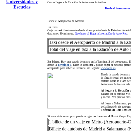
Universidades y
Cómo llegar a la Estación de Autobuses Auto-Res
Escuelas
Desde el Aeropuerto
Desde el Aeropuerto de Madrid
En Taxi
Coja un taxi directamente desde el aeropuerto hasta la Estación de aut
dura unos 30 minutos.
Que hacer al llegar a la estación de Auto-Res
.
Taxi desde el Aeropuerto de Madrid a la Es
Total del viaje en taxi a la Estación de Auto
En Metro.
Hay una parada de metro en la Terminal 2 del aeropuerto. Des
desde la
Terminal 4
, hasta la Terminal 2 puede coger el autobús grat
aeropuerto para saber su Terminal de llegada:
www.aena.es
Desde la parada de metro 
la línea 8 (rosa) del met
carteles hacia la Plaza d
Autobuses Auto-Res está 
Al llegar a la Estación 
paradas en el camino y el
y media. Ver precios más
Al llegar a Salamanca, pu
de la Estación de autobus
Teléfono de Tele-Taxi e
Si va a vivir en un piso puede recoger las llaves en el Hostal Goya. H
1 billete de un viaje en Metro (Aeropuerto-
Billete de autobús de Madrid a Salamanca (