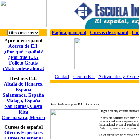
Página principal
|
Cursos de español
|
Cul
Aprender español
Acerca de E.I.
¿Por qué español?
¿Por qué E.I.?
Folleto Gratis
¡Matricúlese ahora!
Ciudad
Centro E.I.
Actividades y Excur
Destinos E.I.
Alcalá de Henares,
España
Salamanca, España
Málaga, España
Servicio de transporte E.I. - Salamanca
San Rafael, Costa
Rica
Llegar a su alojamiento nunca f
Cuernavaca, México
Es posible solicitar este servic
Internacional estará esperando a
Internacional o con el nombre de
Cursos de español
Auto-Res, donde le comprará el 
Ofertas Especiales
Salen autobuses de Madrid a Sa
Cursos de español