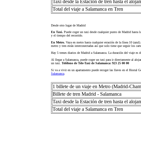
Taxi desde la Estación de tren hasta el aloja
Total del viaje a Salamanca en Tren
Desde otro lugar de Madrid
En Taxi.
Puede coger un taxi desde cualquier punto de Madrid hasta la
y el tiempo del recorrido.
En Metro.
Vaya en metro hasta cualquier estación de la línea 10 (azul)
metro y tren están interconectadas así que solo tiene que seguir los cart
Hay 5 trenes diarios de Madrid a Salamanca. La duración del viaje es 
Al llegar a Salamanca, puede coger un taxi para ir directamente al aloj
un taxi.
Teléfono de Tele-Taxi de Salamanca: 923 25 00 00
Si va a vivir en un apartamento puede recoger las llaves en el Hostal 
Salamanca
.
1 billete de un viaje en Metro (Madrid-Cham
Billete de tren Madrid - Salamanca
Taxi desde la Estación de tren hasta el aloja
Total del viaje a Salamanca en Tren