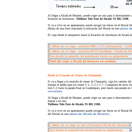
Al llegar a Alcalá de Henares, puede coger un taxi para ir directamente 
Estación de Autobuses.
Teléfono Tele-Taxi de Alcalá: 91 882 2188.
Si va a vivir en un apartamento puede recoger las llaves en el Hostal D
dibujo de una llave marcando la ubicación del Hostal en este
plano d
El viaje desde el aeropuerto hasta la Estación de Autobuses de Alcalá
1 billete de un viaje - autobús #89 o
#101
(Aeropuerto - Canil
1 billete de un viaje - autobús #223 (Canillejas - Alcalá de H
Taxi desde la estación de autobuses hasta su alojamiento
Total del viaje a Alcalá de Henares en autobús
Desde la Estación de Trenes de Chamartín
Si va a llegar a la estación de trenes de Chamartín, siga los carteles d
busque el andén para los trenes C-1, C-2 y C-7. Cualquiera de estos tren
tren C-2 tiene la parada final en Guadalajara, pero hacen una parada en A
cercanías
.
Al llegar a Alcalá de Henares, puede coger un taxi para ir directamente
llamar a un taxi.
Teléfono Tele-Taxi de Alcalá: 91 882 2188.
Si va a vivir en un apartamento puede recoger las llaves en el Hostal D
del Hostal en este
plano de Alcalá de Henares
.
1 billete de un viaje en tren (Chamartín-Alcalá de Henares)
Taxi desde la estación de trenes hasta su alojamiento