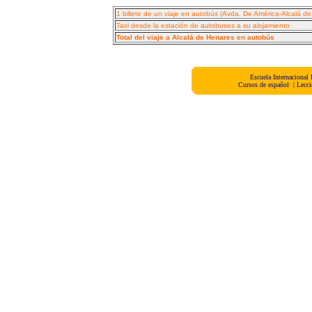
1 billete de un viaje en autobús (Avda. De América-Alcalá d
Taxi desde la estación de autobuses a su alojamiento
Total del viaje a Alcalá de Henares en autobús
Escuela Internacional
Cursos de español
|
Lecci