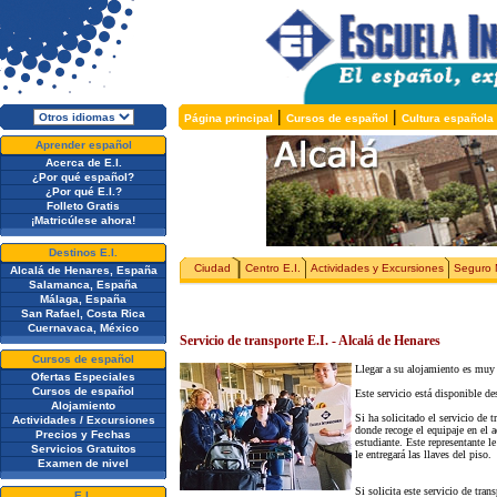
|
|
Página principal
Cursos de español
Cultura española
Aprender español
Acerca de E.I.
¿Por qué español?
¿Por qué E.I.?
Folleto Gratis
¡Matricúlese ahora!
Destinos E.I.
Ciudad
Centro E.I.
Actividades y Excursiones
Seguro 
Alcalá de Henares, España
Salamanca, España
Málaga, España
San Rafael, Costa Rica
Cuernavaca, México
Servicio de transporte E.I. - Alcalá de Henares
Cursos de español
Llegar a su alojamiento es muy f
Ofertas Especiales
Cursos de español
Este servicio está disponible d
Alojamiento
Si ha solicitado el servicio de t
Actividades / Excursiones
donde recoge el equipaje en el 
Precios y Fechas
estudiante. Este representante le
Servicios Gratuitos
le entregará las llaves del piso.
Examen de nivel
Si solicita este servicio de tran
E.I.