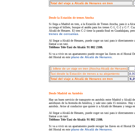
Total del viaje a Alcalá de Henares en tren
Desde la Estación de trenes Atocha
Si llega a Madrid en tren, a la Estación de Trenes Atocha, para ir a Al
ya tenga el billete, busque el andén para los trenes C-1, C-2 y C-7. Cua
Alcalá de Henares. El tren C-2 tiene la parada final en Guadalajara, pero
trenes de cercanías
.
Al llegar a Alcalá de Henares, puede coger un taxi para ir directamente
llamar a un taxi.
Teléfono Tele-Taxi de Alcalá: 91 882 2188.
Si va a vivir en un apartamento puede recoger las llaves en el Hostal D
del Hostal en este
plano de Alcalá de Henares
.
1 billete de un viaje en tren (Atocha-Alcalá de Henares)
Taxi desde la Estación de trenes a su alojamiento
4,00
Total del viaje a Alcalá de Henares en tren
6,2
Desde Madrid en Autobús
Hay un buen servicio de transporte en autobús entre Madrid y Alcalá d
autobuses de la Avenida de América, y sale uno cada 15 minutos. Hay q
autobús. Avise al conductor que quiere ir a Alcalá de Henares y tenga en
Al llegar a Alcalá de Henares, puede coger un taxi para ir directamente
llamar a un taxi.
Teléfono Tele-Taxi de Alcalá: 91 882 2188.
Si va a vivir en un apartamento puede recoger las llaves en el Hostal D
del Hostal en este
plano de Alcalá de Henares
.