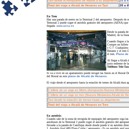
Taxi desde el Aeropuerto de Madrid a su alojamiento
35 a 4
Total del viaje a Alcalá de Henares en Taxi
35 a 4
En Tren
Hay una parada de metro en la Terminal 2 del aeropuerto. Después de rec
Terminal 2 puede coger el autobús gratuito del aeropuerto (AENA) que 
llegada:
www.aena.es
Desde la parada de
Madrid, de la línea
Cuando llegue a la
Compre un billete 
y C-7. Cualquiera d
Henares y el tren C
el tren.
Plano de
Al llegar a Alcalá 
justo enfrente de l
Teléfono Tele-Tax
Si va a vivir en un apartamento puede recoger las llaves en el Hostal D
del Hostal en este
plano de Alcalá de Henares
.
El viaje desde el aeropuerto hasta la estación de trenes de Alcalá dura
1 billete de un viaje en Metro (Aeropuerto-Nuevos Ministerios
1 billete de un viaje en tren (Nuevos Ministerios-Alcalá de H
Taxi desde la estación de trenes hasta su alojamiento
Total del viaje a Alcalá de Henares en Tren
En autobús
Cuando sale de la zona de recogida de equipajes del aeropuerto siga las
autobuses de la Terminal 2 puede coger el autobús gratuito del aeropu
llevarán a la parada de Canillejas desde donde puede ir en autobús dire
1. Autobús Azul #89 Plaza Colón / aeropuerto - Es un autobús azul espe