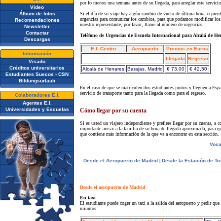
por lo menos una semana antes de su llegada, para arreglar este servicio
Video
Álbum de fotos
Si el día de su viaje hay algún cambio de vuelo de última hora, o pierd
urgencias para comunicar los cambios, para que podamos modificar los p
Recomendaciones
nuestro representante, por favor, llame al número de urgencias.
Newsletter
Contactar
Teléfono de Urgencias de Escuela Internacional para Alcalá de He
Descargas
E.I. Centro
Aeropuerto
Precios en Euros
Información
Llegada
Regreso
Visado
Créditos universitarios
Alcalá de Henares
Barajas, Madrid
€ 73,00
€ 42,50
Estudiantes Suecos - CSN
Bildungsurlaub
En el caso de que se matriculen dos estudiantes juntos y lleguen a Esp
servicio de transporte tanto para la llegada como para el regreso.
Colaboradores E.I.
Agentes E.I.
Universidades y Escuelas
Cómo llegar por su cuenta
Si es usted un viajero independiente y prefiere llegar por su cuenta, a
importante avisar a la familia de su hora de llegada aproximada, para q
que contiene más información de la que va a encontrar en esta sección.
Voca
Desde el Aeropuerto de Madrid
|
Desde la Estación de Tr
Desde el aeropuerto de Madrid
En taxi
El estudiante puede coger un taxi a la salida del aeropuerto y pedir que
minutos.