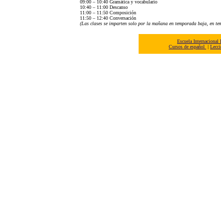
09:00 – 10:40 Gramática y vocabulario
10:40 – 11:00 Descanso
11:00 – 11:50 Composición
11:50 – 12:40 Conversación
(Las clases se imparten solo por la mañana en temporada baja, en te
Escuela Internacional
Cursos de español
|
Lecci