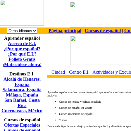
Página principal
|
Cursos de español
|
Cul
Aprender español
Acerca de E.I.
¿Por qué español?
¿Por qué E.I.?
Folleto Gratis
¡Matricúlese ahora!
Ciudad
Centro E.I.
Actividades y Excur
Destinos E.I.
Alcalá de Henares,
España
Salamanca, España
Aprender español con los cursos de español que se ofrece en la escuela
Málaga, España
incluyen:
San Rafael, Costa
Cursos de lengua y cultura española
Rica
Cursos de español en verano
Cuernavaca, México
Cursos intensivos de español
Cursos de español
Y más
Ofertas Especiales
Puede cada tipo de curso abajo y entenderá que fácil y divertido es apr
Cursos de español