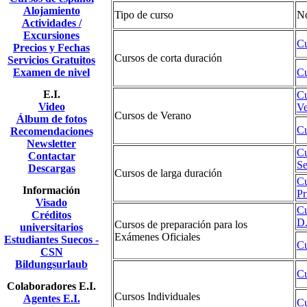
Alojamiento
Tipo de curso
N
Actividades /
Excursiones
Cu
Precios y Fechas
Cursos de corta duración
Servicios Gratuitos
Examen de nivel
Cu
E.I.
Cu
Video
Ve
Cursos de Verano
Álbum de fotos
Cu
Recomendaciones
Newsletter
Cu
Contactar
Se
Descargas
Cursos de larga duración
Cu
Información
Pr
Visado
Cu
Créditos
D.
Cursos de preparación para los
universitarios
Exámenes Oficiales
Estudiantes Suecos -
Cu
CSN
Bildungsurlaub
Cu
Colaboradores E.I.
Cursos Individuales
Agentes E.I.
Cu