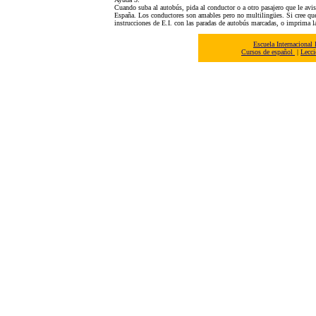
Cuando suba al autobús, pida al conductor o a otro pasajero que le avis
España. Los conductores son amables pero no multilingües. Si cree que 
instrucciones de E.I. con las paradas de autobús marcadas, o imprima la
Escuela Internacional
Cursos de español
|
Lecci