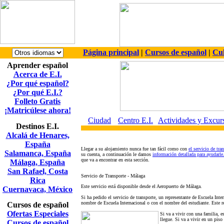
Página principal
|
Cursos de español
|
Cul
Aprender español
Acerca de E.I.
¿Por qué español?
¿Por qué E.I.?
Folleto Gratis
¡Matricúlese ahora!
Ciudad
Centro E.I.
Actividades y Excur
Destinos E.I.
Alcalá de Henares,
España
Llegar a su alojamiento nunca fue tan fácil como con
el servicio de tra
Salamanca, España
su cuenta, a continuación le damos
información detallada para ayudarle
que va a encontrar en esta sección.
Málaga, España
San Rafael, Costa
Servicio de Transporte - Málaga
Rica
Este servicio está disponible desde el Aeropuerto de Málaga.
Cuernavaca, México
Si ha pedido el servicio de transporte, un representante de Escuela Inter
nombre de Escuela Internacional o con el nombre del estudiante. Este re
Cursos de español
Ofertas Especiales
Si va a vivir con una familia, 
llegue. Si va a vivir en un piso 
Cursos de español