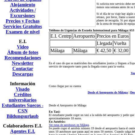
Alojamiento
Si solicita este servicio debe en
menos una semana antes de su lle
Actividades /
Si el día de su viaje hay algún
Excursiones
retraso, por favor, llame a nue
Precios y Fechas
planes de recogida. Si por algu
de la zona de recogida de equipa
Servicios Gratuitos
Teléfono de Urgencias de Escuela Internacional para Málaga: 653
Examen de nivel
E.I. Centrp
Aeropuerto
Precios en Euros
E.I.
Llegada
Vuelta
Video
Málaga
Málaga
€ 42,50
€ 32,00
Álbum de fotos
Recomendaciones
Newsletter
En el caso de que se matriculen dos estudiantes juntos y lleguen a Esp
servicio de transporte tanto para la llegada como para la vuelta.
Contactar
Descargas
Voc
Información
Como llegar por su cuenta
Visado
Desde el Aeropuerto de Málaga
|
Des
Créditos
universitarios
Estudiantes Suecos -
Desde el Aeropuerto de Málaga
CSN
En Taxi:
El estudiante puede coger un taxi a la salida del aeropuerto y pedir qu
Bildungsurlaub
aproximadamente 18 euros.
En Autobús:
Colaboradores E.I.
Ver rutas de autobuses en Málaga
.
Se puede coger el autobús número 19 desde el aeropuerto hasta el cent
Agentes E.I.
unos 10 autobuses que paran aquí en unos 50 metros. Cuando salga del
hasta la parada "Arroyo Jabonero" en la zona "Las Acacias" de El Palo.