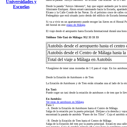
Universidades y
Escuelas
Desde la parada "Arroyo Jabonero", hay que seguir andando por la misma 
Almirante Enríquez. Ahora estará caminando hacia la Escuela, apartándo
Elcano y la Calle Conde de las Navas. Es el próximo cruce de calles c
Pedregalejo que está situado justo detrás del edificio de Escuela Intern
Si va a vivir en un apartamento puede recoger las llaves en el Hostal P
del hostal en este
plano de Málaga
.
El viaje desde el aeropuerto hasta Escuela Internacional durará una ho
Teléfono Tele-Taxi de Málaga: 952 33 33 33
Autobús desde el aeropuerto hasta el centro
Autobús desde el Centro de Málaga hasta la 
Total del viaje a Málaga en Autobús
*Asegúrese de tener unas monedas de 1 € para el viaje. En los autobus
Desde la Estación de Autobuses o de Tren
La Estación de Autobuses y de Tren están situadas una al lado de la otra,
En Taxi:
Puede coger un taxi desde la estación de autobuses o de tren que le ll
En Autobús:
Ver rutas de autobuses en Málaga
.
Parte 1
- A. Desde la Estación de Autobuses hasta el Centro de Málaga.
Salga de la estación por la puerta principal. Diríjase a la derecha y vay
encontrará la parada de autobús "Paseo de los Tilos". Coja el autobús 
- B. Desde la Estación de Tren hasta el Centro de Málaga
Salga de la Estación del tren por la puerta principal. Estará en una call
que necesita. Coja el autobús número 19 y siga hasta la penúltima par