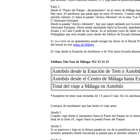
Parte 2
Desde el "Paseo del Parque - Ayuntamiento" en el centro de Málaga hast
Hay unos 10 autobuses que paran aquí en unos 50 metros. Cuando salga
autobús número 11 hasta la parada "Arroyo Jabonero" en la zona "Las Aca
C/Almirante Enríquez.
Desde la parada "Arroyo Jabonero", hay que seguir andando por la misma 
Almirante Enríquez. Ahora estará caminando hacía la Escuela, apartándo
Elcano y la Calle Conde de las Navas. Es el próximo cruce de calles c
Pedregalejo que está situado justo detrás del edificio de Escuela Intern
Si va a vivir en un apartamento puede recoger las llaves en el Hostal P
del hostal en este
plano de Málaga
.
El viaje desde la Estación de Autobuses o de Tren hasta Escuela Inter
Teléfono Tele-Taxi de Málaga: 952 33 33 33
Autobús desde la Estación de Tren o Autobú
Autobús desde el Centro de Málaga hasta Es
Total del viaje a Málaga en Autobús
*Asegúrese de tener unas monedas de 1 € para el viaje. En los autobus
Consejos de estudiantes que han hecho el viaje antes
Ayuda 1:
Cuando viaje desde el Aeropuerto hasta el Paseo del Parque en el centro
final de la línea 19, seguir hasta la parada Paseo del Parque.
Ayuda 2:
Si se equivoca y baja en la última parada en vez de la penúltima de la 
minutos andando) donde encontrará la parada para el autobús número 1
Ayuda 3: