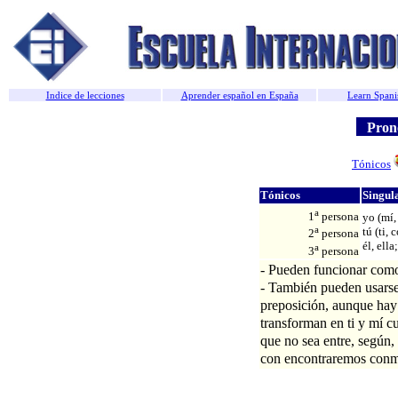
Indice de lecciones
Aprender español en España
Learn Spani
Prono
Tónicos
Tónicos
Singul
a
1
persona
yo (mí
a
tú (ti, 
2
persona
él, ella
a
3
persona
- Pueden funcionar como
- También pueden usars
preposición, aunque hay 
transforman en ti y mí c
que no sea entre, según,
con encontraremos conm