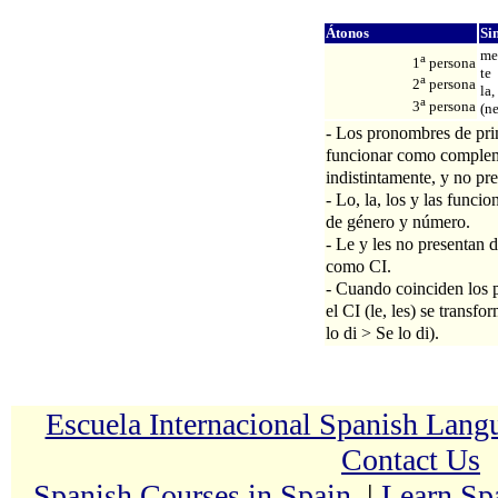
Átonos
Si
me
a
1
persona
te
a
2
persona
la,
a
3
persona
(ne
- Los pronombres de pr
funcionar como complem
indistintamente, y no pr
- Lo, la, los y las func
de género y número.
- Le y les no presentan 
como CI.
- Cuando coinciden los 
el CI (le, les) se transf
lo di > Se lo di).
Escuela Internacional Spanish Lan
Contact Us
Spanish Courses in Spain
|
Learn Sp