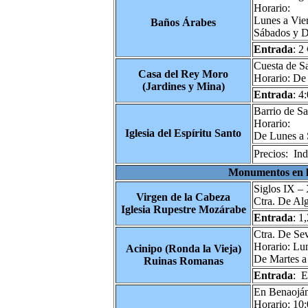
Horario:
Lunes a Vie
Baños Árabes
Sábados y D
Entrada
: 2
Cuesta de S
Casa del Rey Moro
Horario: De
(Jardines y Mina)
Entrada
: 4
Barrio de Sa
Horario:
Iglesia del Espíritu Santo
De Lunes a 
Precios: Ind
Monumentos en l
Siglos IX – 
Virgen de la Cabeza
Ctra. De Al
Iglesia Rupestre Mozárabe
Entrada
: 1
Ctra. De Se
Horario: Lu
Acinipo (Ronda la Vieja)
De Martes a
Ruinas Romanas
Entrada
: E
En Benaoján
Horario: 10: