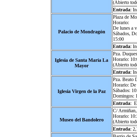
(Abierto tod
Entrada
: I
Plaza de M
Horario:
De lunes a v
Palacio de Mondragón
Sábados, Do
15:00
Entrada
: I
Pza. Duques
Horario: 10
Iglesia de Santa María La
(Abierto tod
Mayor
Entrada
: I
Pza. Beato 
Horario: De 
Sábados: 10
Iglesia Virgen de la Paz
Domingos: 1
Entrada
: E
C/ Armiñan,
Horario: 10:
Museo del Bandolero
(Abierto tod
Entrada
: 2
Barrio de S