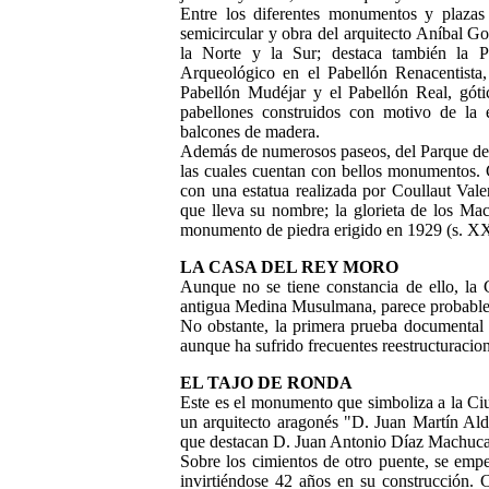
Entre los diferentes monumentos y plazas
semicircular y obra del arquitecto Aníbal Go
la Norte y
la Sur; destaca también
la 
Arqueológico en el Pabellón Renacentista
Pabellón Mudéjar y el Pabellón Real, góti
pabellones construidos con motivo de la 
balcones de madera.
Además de numerosos paseos, del Parque de 
las cuales cuentan con bellos monumentos.
con una estatua realizada por Coullaut Vale
que lleva su nombre; la glorieta de los M
monumento de piedra erigido en 1929 (s. XX)
LA CASA DEL REY MORO
Aunque no se tiene constancia de ello,
la 
antigua Medina Musulmana, parece probable 
No obstante, la primera prueba documental 
aunque ha sufrido frecuentes reestructuracion
EL TAJO DE RONDA
Este es el monumento que simboliza a
la Ci
un arquitecto aragonés "D. Juan Martín Ald
que destacan D. Juan Antonio Díaz Machuca
Sobre los cimientos de otro puente, se emp
invirtiéndose 42 años en su construcción. C