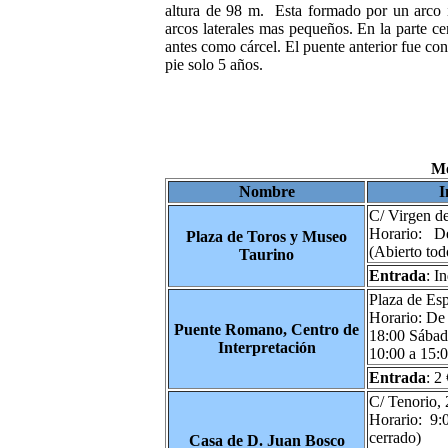
altura de
98 m. Esta formado por un arco in
arcos laterales mas pequeños. En la parte ce
antes como cárcel. El puente anterior fue co
pie solo 5 años.
M
Nombre
I
C/ Virgen de
Horario: De
Plaza de Toros y Museo
(Abierto tod
Taurino
Entrada
: I
Plaza de Esp
Horario: De 
Puente Romano, Centro de
18:00 Sábad
Interpretación
10:00 a 15:
Entrada
: 2
C/ Tenorio, 
Horario: 9:0
cerrado)
Casa de D. Juan Bosco