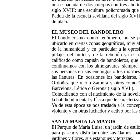
una espadaña de dos cuerpos con tres abertur
siglo XVIII; una escultura policromada qu
Padua de la escuela sevillana del siglo XVII
de plata.
EL MUSEO DEL BANDOLERO
El bandolerismo como fenómeno, no se pue
ubicarlo en ciertas zonas geográficas, muy a
de la humanidad y en particular a la opres
pillaje, del hurto y de la rebelión ya es
calificado como capitán de bandoleros, que
continuamos con los almogavares, siempre h
sus personas en sus enemigos o los monfies,
las llanuras. En ocasiones los bandoleros,
Ordoñez que retó a Zamora y otros como Gu
Barcelona, Lérida o Gerona ( siglo XVI ).
Coincidiendo con el nacimiento de la novela
la habilidad mental y física que le caracteriza
Ya de esta época se nos traslada a la conce
violento y en otras luchador y activo por las
SANTA MARIA
LA MAYOR
El Parque de María Luisa, un jardín de estilo
para pasear y disfrutar entre sus álamos, p
jardines y flores, sus estanques y terrazas.