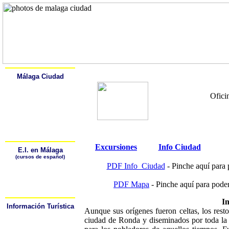
Home
Alcala
Málaga Ciudad
Aprender Español
Historia
Ofici
Descripción
Monumentos y Museos
Salas y Galerías de Arte
Un Paseo por Málaga
Málaga Naturaleza Viva
Playas de Málaga
Cómo Moverse por Málaga
Excursiones
Info Ciudad
E.I. en Málaga
(cursos de español)
¿Por qué Aprender
PDF Info_Ciudad
-
Pinche aquí para 
Español?
¿Dónde puedo aprender
Español?
PDF Mapa
-
Pinche aquí para poder
¿Cómo puedo llegar a la
escuela?
I
Información Turística
Aunque sus orígenes fueron celtas, los rest
Oficinas
de Turismo
Hoteles/Hostales
ciudad de Ronda y diseminados por toda la 
Tiempo