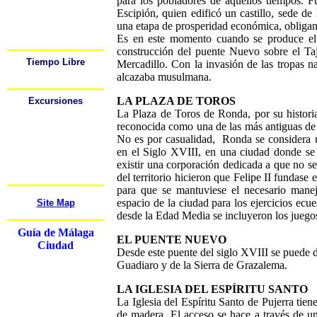
para los pobladores de aquellos tiempos. 
Mapas
Estación de Autobús
Escipión, quien edificó un castillo, sede d
Estación de Trenes
una etapa de prosperidad económica, obliga
Aeropuerto
Alquiler de Coche
s
Es en este momento cuando se produce el
Festivales
construcción del puente Nuevo sobre el Taj
Tiempo Libre
Mercadillo. Con la invasión de las tropas n
¿Dónde puedo Salir?
alcazaba musulmana.
Deportes
LA PLAZA DE TOROS
Excursiones
Cádiz
La Plaza de Toros de Ronda, por su historia 
Córdoba
reconocida como una de las más antiguas d
Gibraltar
Granada
No es por casualidad, Ronda se considera 
Mijas
Nerja
en el Siglo XVIII, en una ciudad donde se 
Ronda
existir una corporación dedicada a que no se
Sevilla
Más.....
del territorio hicieron que Felipe II fundase
para que se mantuviese el necesario manej
espacio de la ciudad para los ejercicios ecue
Site Map
desde
la Edad Media se incluyeron los juegos
Guía de Málaga
EL PUENTE NUEVO
Ciudad
Desde este puente del siglo XVIII se puede di
Guadiaro y de
la Sierra de Grazalema.
LA IGLESIA DEL ESPÍRITU SANTO
La Iglesia del Espíritu Santo de Pujerra tie
de madera. El acceso se hace a través de un