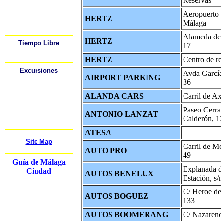
Reservas
Mapas
Estación de Autobús
Estación de Trenes
Aeropuerto 
Aeropuerto
HERTZ
Málaga
Alquiler de Coche
s
Festivales
Alameda de
HERTZ
Tiempo Libre
17
¿Dónde puedo Salir?
Deportes
HERTZ
Centro de r
Excursiones
Avda Garcí
AIRPORT PARKING
Cádiz
36
Córdoba
Gibraltar
Granada
ALANDA CARS
Carril de Ax
Mijas
Nerja
Paseo Cerra
Ronda
ANTONIO LANZAT
Sevilla
Calderón, 1
Más.....
ATESA
Site Map
Carril de M
AUTO PRO
49
Guía de Málaga
Explanada d
Ciudad
AUTOS BENELUX
Estación, s/
C/ Heroe de
AUTOS BOGUEZ
133
AUTOS BOOMERANG
C/ Nazareno