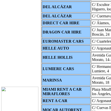
C/ Escultor
DEL ALCÁZAR
Higuero, loc
DEL ALCÁZAR
C/ Cuernava
DIRECT CAR HIRE
C/ Álamos,
C/ Juan Ma
DRAGON CAR HIRE
Boscán, 24
EUROMASTER CARS
C/ Cuarteles
HELLE AUTO
C/ Argonaut
Avenida Ga
HELLE HOLLIS
Morato, 14-
C/ Hermano
LUMIERE CARS
Lumiere, 4
Avenida Ga
MARINSA
Morato, 18
MIAMI RENT A CAR
Plaza Miraf
MIRAFLORES
los Ángeles,
RENT A CAR
C/ Argonaut
C/ Cuevas B
MOCAR AUTORENT