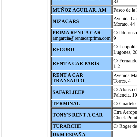
33
MUÑOZ AGUILAR, AM
Paseo de la 
Avenida Ga
NIZACARS
Morato, 44
PRIMA RENT A CAR
C/ lldefons
amgarcia@rentacarprima.com
9
C/ Leopold
RECORD
Lugones, 2
C/ Fernando
RENT A CAR PARÍS
1-2
RENT A CAR
Avenida Ma
TRANSAUTO
Torres, 4
C/ Alonso d
SAFARI JEEP
Palencia, 19
TERMINAL
C/ Cuarteles
Ctra Aeropu
TONY'S RENT A CAR
Check Point
TURARCHE
C/ Roger de 
UKM ESPAÑA