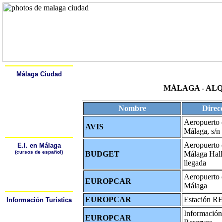
Home
Alcala
Málaga Ciudad
Aprender Español
MÁLAGA - AL
Historia
Descripción
Monumentos y Museos
Salas y Galerías de Arte
Nombre
Direc
Un Paseo por Málaga
Málaga Naturaleza Viva
Aeropuerto 
Playas de Málaga
AVIS
Cómo Moverse por Málaga
Málaga, s/n
Aeropuerto 
E.I. en Málaga
(cursos de español)
BUDGET
Málaga Hall
¿Por qué Aprender
llegada
Español?
¿Dónde puedo aprender
Español?
Aeropuerto 
¿Cómo puedo llegar a la
EUROPCAR
Málaga
escuela?
EUROPCAR
Estación 
Información Turística
Oficinas
de Turismo
Hoteles/Hostales
Información
EUROPCAR
Tiempo