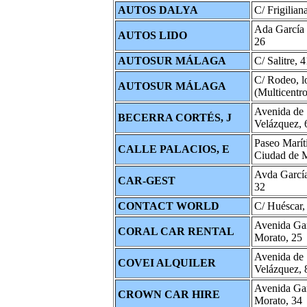
AUTOS DALYA
C/ Frigilian
Ada García
AUTOS LIDO
26
AUTOSUR MÁLAGA
C/ Salitre, 
C/ Rodeo, l
AUTOSUR MÁLAGA
(Multicentro
Avenida de
BECERRA CORTÉS, J
Velázquez, 
Paseo Marí
CALLE PALACIOS, E
Ciudad de M
Avda Garcí
CAR‑GEST
32
CONTACT WORLD
C/ Huéscar,
Avenida Ga
CORAL CAR RENTAL
Morato, 25
Avenida de
COVEI ALQUILER
Velázquez, 
Avenida Ga
CROWN CAR HIRE
Morato, 34