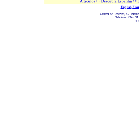
Artículos
Descubra Espanha
English
Fran
Central de Reservas, C/ Talam
Telefone: +34 / 91
e-