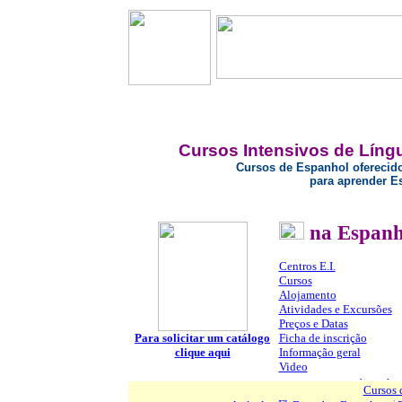
Cursos Intensivos de Líng
Cursos de Espanh
ol oferecid
para aprender E
na
Espan
Centros E.I.
Cursos
Alojamento
Atividades e Excursões
Preços e Datas
Para solicitar um catálogo
Ficha de inscrição
clique aqui
Informação geral
Video
Cursos 