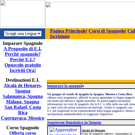
Pagina Principale
|
Corsi di Spagnolo
|
Cul
Iscrizione
Imparare Spagnolo
A Proposito di E.I.
Perchè spagnolo?
Perchè E.I.?
Opuscolo gratuito
Iscriviti Ora!
Destinazioni E.I.
Alcalá de Henares,
Imparare lo spagnol
o
Spagna
Un gruppo di scuole di spagnlo in Spagna, Messico e Costa Rica
Salamanca, Spagna
offrono vasti programmi, affinchè tu possa apprendere la lingua spagnol
Málaga, Spagna
nel modo più efficace e rapido possibile. In questa pagina incontrerai
informazioni sui corsi di spagnolo che la E.I. ti offre nelle sue sedi situa
San Rafael, Costa
in varie città che potrai conoscere ed esplorare. Studia lo spagnolo con
E.I. per migliorare la tua comunicazione nella lingua spagnola e sfrutta 
Rica
un'esperienza indimenticabile in soggiorno linguistico.
Cuernavaca, Messico
Soggiorno linguistico in Spagna
Corso Spagnolo
Alcalá de Henares
Offerta corso
Corsi di spagnolo effettivi. Apprendere lo