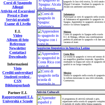
spagnolo in una città storica, la città natale 
Corsi di Spagnolo
Miguel Cervantes. Studiare lo spagnolo in
Alloggi
Alcalá con ambiente universitario.
Attività ed Escursioni
Salamanca
Prezzi e Date
Partecipare ai corsi di spagnolo nella scuola
Servizi gratuiti
di Salamanca ed apprendere lo spagnolo in
Spagna. Apprendere lo spagnolo attraverso l
Esame di Livello
storia e la cultura Spagnola.
E.I.
Malaga
I corsi di spagnolo in Spagna nella scuola
Video
E.I. di Malaga, offrono una combinazione
Album di foto
perfetta di praticare lo spagnolo e di fare un
vacanza al mare.
Referenze
Newsletter
Soggiorno linguistico in America Latina
Contattaci
Costa Rica
Downloads
La scuola di spagnolo si trova nel mezzo di
un magnifico giardino tropicale. Approfitta
studiando la lingua nel corso di spagnolo di
Informazioni
qualità in un luogo tranquillo.
Visto
Crediti universitari
Messico
Studia lo spagnolo nella scuola di spagnolo
Studenti svedesi -
la cultura messicana in una città coloniale,
CSN
Cuernavaca.
Bildungsurlaub
Attività Culturali
Partner E.I.
Rappresentanti E.I.
I
l programma di attività culturali e gite,
Università e Scuole
organizzate nella scuola di spagnolo complet
il metodo di studio della lingua spagnola.