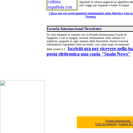
Apprendi la cultura spagnola ed approfitta de
suoi viaggi per imparare a fondo la lingua.
Clicca qui per avere maggiori informazioni sulle Attività e Gite in
Spagna.
Escuela Internacional Newsletter
Se vuoi rimanere in contatto con la Escuela Internacional Scuole di
Spagnolo e con la Spagna, troverai informazioni sulla cultura e le
tradizioni spagnole in ogni numero della Newsletter. Inoltre riceverai
informazioni riguardanti feste ed eventi, così come sugli avvenimenti
Iscriviti ora per ricevere nella tu
delle scuole E.I.
posta elettronica una copia "Spain News"
Escuela Internacional
Corsi di spagnolo
|
Lezioni di