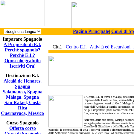
Pagina Principale
|
Corsi di S
Imparare Spagnolo
A Proposito di E.I.
Città
Centro E.I.
Attività ed Escursioni
Perchè spagnolo?
Perchè E.I.?
Opuscolo gratuito
Iscriviti Ora!
Destinazioni E.I.
Alcalá de Henares,
Spagna
Salamanca, Spagna
Málaga, Spagna
Il Centro E.I. si trova a Malaga, una sple
Capitale della Costa del Sol, è una delle 
San Rafael, Costa
le sue spiagge e i corsi di Golf. Malaga h
resto dell’Andalusia tramite autostrade, p
Rica
dei più importanti porti commerciali d’Eur
Cuernavaca, Messico
fine, una squisita cucina ed un clima ecce
Nell’arco della sua storia, Malaga ha rice
Corso Spagnolo
variegato patrimonio culturale, evidente ne
Castello di Gibralfaro e della Plaza de Tor
Offerta corso
esempio: le competizioni di vela, i festival teatrali e cinematografici, le
Corsi di Spagnolo
della Settimana Santa in primavera, o le feste locali ad agosto render