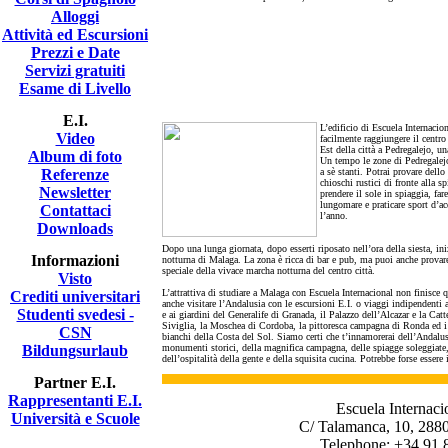
Alloggi
Attività ed Escursioni
Prezzi e Date
Servizi gratuiti
Esame di Livello
E.I.
L’edificio di Escuela Internacio
Video
facilmente raggiungere il centro
Est della città a Pedregalejo, un
Album di foto
Un tempo le zone di Pedregalejo 
Referenze
a sè stanti. Potrai provare dello
chioschi rustici di fronte alla s
Newsletter
prendere il sole in spiaggia, fa
lungomare e praticare sport d’acq
Contattaci
l’anno.
Downloads
Dopo una lunga giornata, dopo esserti riposato nell’ora della siesta, iniz
Informazioni
notturna di Malaga. La zona è ricca di bar e pub, ma puoi anche provare
speciale della vivace marcha notturna del centro città.
Visto
L’attrattiva di studiare a Malaga con Escuela Internacional non finisce 
Crediti universitari
anche visitare l’Andalusia con le escursioni E.I. o viaggi indipendenti
Studenti svedesi -
e ai giardini del Generalife di Granada, il Palazzo dell’Alcazar e la Catt
Siviglia, la Moschea di Cordoba, la pittoresca campagna di Ronda ed i
CSN
bianchi della Costa del Sol. Siamo certi che t’innamorerai dell’Andalus
Bildungsurlaub
monumenti storici, della magnifica campagna, delle spiagge soleggiate
dell’ospitalità della gente e della squisita cucina. Potrebbe forse esser
Partner E.I.
Rappresentanti E.I.
Escuela Internaci
Università e Scuole
C/ Talamanca, 10, 2880
Telephone: +34 91 