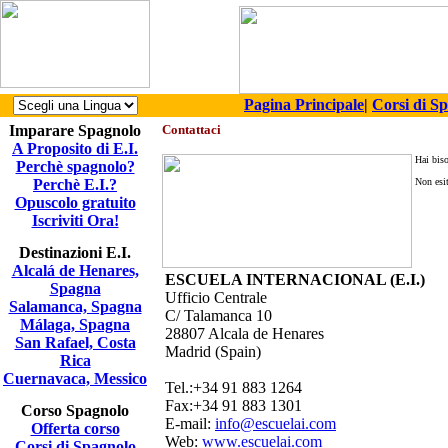
Pagina Principale
|
Corsi di S
Imparare Spagnolo
Contattaci
A Proposito di E.I.
Hai biso
Perchè spagnolo?
Perchè E.I.?
Non esit
Opuscolo gratuito
Iscriviti Ora!
Destinazioni E.I.
Alcalá de Henares,
ESCUELA INTERNACIONAL (E.I.)
Spagna
Ufficio Centrale
Salamanca, Spagna
C/ Talamanca 10
Málaga, Spagna
28807 Alcala de Henares
San Rafael, Costa
Madrid (Spain)
Rica
Cuernavaca, Messico
Tel.:+34 91 883 1264
Fax:+34 91 883 1301
Corso Spagnolo
E-mail:
info@escuelai.com
Offerta corso
Web:
www.escuelai.com
Corsi di Spagnolo