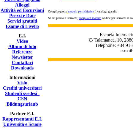
Alloggi
Attività ed Escursioni
Compila questo
modulo per richiedere
il catalogo gratuito
Prezzi e Date
Se sei pronto a iscriverti,
compila il modulo
on-line per iscriverti al co
Servizi gratuiti
Esame di Livello
Escuela Internaci
E.I.
C/ Talamanca, 10, 2880
Video
Telephone: +34 91 
Album di foto
e-mail
Referenze
Newsletter
Contattaci
Downloads
Informazioni
Visto
Crediti universitari
Studenti svedesi -
CSN
Bildungsurlaub
Partner E.I.
Rappresentanti E.I.
Università e Scuole