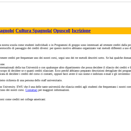
pagnolo
|
Cultura Spagnola
|
Opuscol
|
Iscrizione
a nostra scuola come studenti individuali o in Programmi di gruppo sono interessati ad ottenere crediti dalla p
protocollo di passaggio dei crediti diversi: per questo motivo abbiamo organizzato vari metodi differenti a uso d
ttenere crediti per frequentare uno dei nostri corsi, segui uno dei tre metodi descritti sotto. Se hai qualche dom
ione.
ernazionali della tua Università o con qualunque altro dipartimento che possa decidere il rilascio dei crediti e f
opo di decidere se e quanti crediti rilasciare. Ecco perchè abbiamo preparato descrizioni dettagliate dei progr
ricata di decidere i crediti del corso ci contatti, oppure facci avere il suo nome e indirizzo e-mail e gli invierem
tro richiesta di una persona dello staff universitario.
n University. EWU che è una delle tante università che rilascia crediti agli studenti che frequentano i nostri 
lcuno dei nostri corsi.
Contattaci
per maggiori informazioni.
orsi come crediti nei college americani: