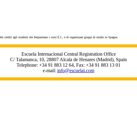
o dei crediti agli studenti che frequentano i corsi E.I., o di organizzare gruppi di studio in Spagna.
Escuela Internacional Central Registration Office
C/ Talamanca, 10, 28807 Alcala de Henares (Madrid), Spain
Telephone: +34 91 883 12 64, Fax: +34 91 883 13 01
e-mail:
info@escuelai.com