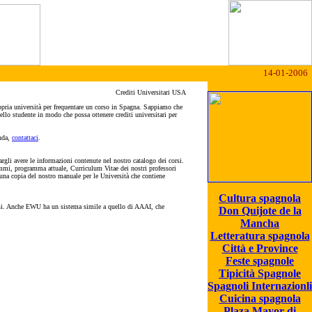
14-01-2006
Crediti Universitari USA
ropria università per frequentare un corso in Spagna. Sappiamo che
ello studente in modo che possa ottenere crediti universitari per
anda,
contattaci
.
argli avere le informazioni contenute nel nostro catalogo dei corsi.
ammi, programma attuale, Curriculum Vitae dei nostri professori
o una copia del nostro manuale per le Università che contiene
Cultura spagnola
corsi. Anche EWU ha un sistema simile a quello di AAAI, che
Don Quijote de la
Mancha
Letteratura spagnola
Città e Province
Feste spagnole
Tipicità Spagnole
Spagnoli Internazionli
Cuicina spagnola
Plaza Mayor di