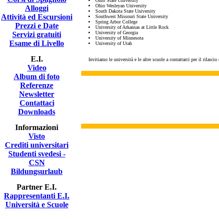
Ohio State University
Ohio Wesleyan University
Alloggi
South Dakota State University
Attività ed Escursioni
Southwest Missouri State University
Spring Arbor College
Prezzi e Date
University of Arkansas at Little Rock
University of Georgia
Servizi gratuiti
University of Minnesota
Esame di Livello
University of Utah
E.I.
Invitiamo le università e le altre scuole a contattarci per il rilasci
Video
Album di foto
Referenze
Newsletter
Contattaci
Downloads
Informazioni
Visto
Crediti universitari
Studenti svedesi -
CSN
Bildungsurlaub
Partner E.I.
Rappresentanti E.I.
Università e Scuole