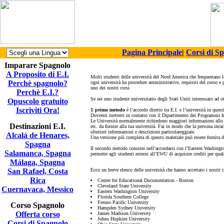
Pagina Principale
|
Corsi di S
Imparare Spagnolo
A Proposito di E.I.
Molti studenti delle università del Nord America che frequentano l
Perchè spagnolo?
ogni università ha procedure amministrative, requisiti del corso e 
uno dei nostri corsi.
Perchè E.I.?
Se sei uno studente universitario degli Stati Uniti interessato ad o
Opuscolo gratuito
Iscriviti Ora!
Il
primo metodo
è l’accordo diretto tra E.I. e l’università in quest
Dovresti metterti in contatto con il Dipartimento dei Programmi Int
Le Università normalmente richiedono maggiori informazioni allo sc
Destinazioni E.I.
etc. da fornire alla tua università. Fai in modo che la persona inca
ulteriori informazioni e descrizioni particolareggiate.
Alcalá de Henares,
Una versione più completa di questo materiale può essere fornita die
Spagna
Il secondo metodo consiste nell’accordarsi con l’Eastern Washingto
Salamanca, Spagna
permette agli studenti esterni all’EWU di acquisire crediti per qua
Málaga, Spagna
San Rafael, Costa
Ecco un breve elenco delle università che hanno accettato i nostri c
Rica
Center for Educational Documentation - Boston
Cleveland State University
Cuernavaca, Messico
Eastern Washington University
Florida Southern College
Fresno Pacific University
Corso Spagnolo
Hampden Sydney University
Offerta corso
James Madison University
Johns Hopkins University
Corsi di Spagnolo