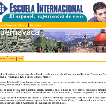
|
|
ltura Spagnola
Opuscol
Iscrizione
medica
Arrivo
Corsi
ibilitá di studiare la lingua spagnola in Messico, nella nostra scuola affiliata situata nella città di Cuernavaca
trova a 47 miglia (75 Km) a Sud di Città del Messico.
come la “città dell’Eterna Primavera” per via del suo clima favorevole durante tutto l’anno, con temperature stab
ttimana, e molte famiglie vi possiedono una seconda casa.
ile da girare a piedi, ricca di giardini, palazzi, cattedrali, chiese e musei di valore storico, ma anche di bottegh
ai ad esplorare la città e a visitare i numerosi panorami e monumenti storici, che sono stati preservati e curati att
ici, gli edifici e i monumenti che incontri a Cuernavaca raccontano l’affascinante storia della città. Grazie sopra
sere una meta popolare di vacanza, a partire dai re Aztechi e da Hernan Cortés, il quale costruì la sua residenza 
ruzione della Cattedrale di Cuernavaca, che supervisionó personalmente.