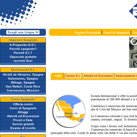
|
|
Pagina Principale
Corsi di Spagnolo
Cu
Imparare Spagnolo
A Proposito di E.I.
Perchè spagnolo?
Perchè E.I.?
Opuscolo gratuito
Iscriviti Ora!
Destinazioni E.I.
Alcalá de Henares, Spagna
Città
Centro E.I.
Attività ed Escursioni
Assicurazione 
Salamanca, Spagna
Málaga, Spagna
San Rafael, Costa Rica
Cuernavaca, Messico
Escuela Internacional ti offre la poss
Corso Spagnolo
popolazione di 500.000 abitanti e si 
Offerta corso
Cuernavaca è conosciuta dai messicani 
Corsi di Spagnolo
alte di Città del Messico nel fine se
Alloggi
Attività ed Escursioni
La Cuernavaca coloniale è una città fac
cinema, ristoranti, negozi. Ti divertir
Prezzi e Date
Servizi gratuiti
Scopri come i diversi stili architetton
Esame di Livello
Cuernavaca ha conservato la fama di es
principale della città. Cortés fu anche colui che diede il via alla cost
E.I.