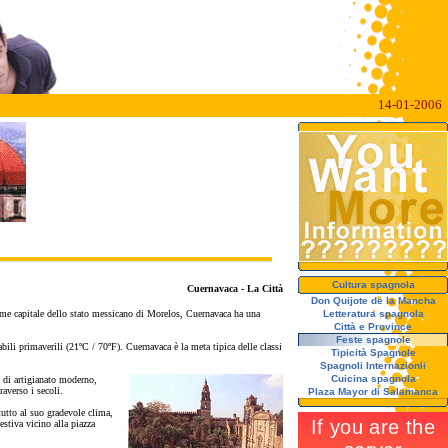
14-01-2006
Cultura spagnola
Cuernavaca - La Città
Don Quijote de la Mancha
. Come capitale dello stato messicano di Morelos, Cuernavaca ha una
Letteratura spagnola
Città e Province
Feste spagnole
ili primaverili (21ºC / 70ºF). Cuernavaca è la meta tipica delle classi
Tipicità Spagnole
Spagnoli Internazionli
Cuicina spagnola
e di artigianato moderno,
raverso i secoli.
Plaza Mayor di Salamanca
ttutto al suo gradevole clima,
estiva vicino alla piazza