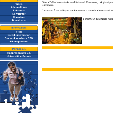
Oltre all’affascinante storia e architettura di Cuernavaca, nei giorni pi
Video
Cuernavaca.
Album di foto
Referenze
Cuernavaca è ben collegata tramite autobus a varie città interessanti, c
Newsletter
Contattaci
L’interno di un negozio nella
Downloads
Informazioni
Visto
Crediti universitari
Studenti svedesi - CSN
Bildungsurlaub
Partner E.I.
Rappresentanti E.I.
Università e Scuole