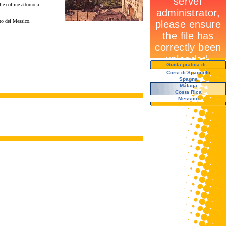
le colline attorno a
nto del Messico.
Guida pratica di...
Corsi di Spagnolo
Spagna
Málaga
Costa Rica
Messico