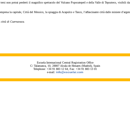
ù tersi non potrai perderti il magnifico spettacolo del Vulcano Popocatepetl e della Valle di Tepozteco, visibili dal
ompresa la capitale, Città del Messico, la spiaggia di Acapulco e Taxco, l’affascinante città dalle miniere d’arge
 città di Cuernavaca.
Escuela Internacional Central Registration Office
C/ Talamanca, 10, 28807 Alcala de Henares (Madrid), Spain
Telephone: +34 91 883 12 64, Fax: +34 91 883 13 01
e-mail:
info@escuelai.com