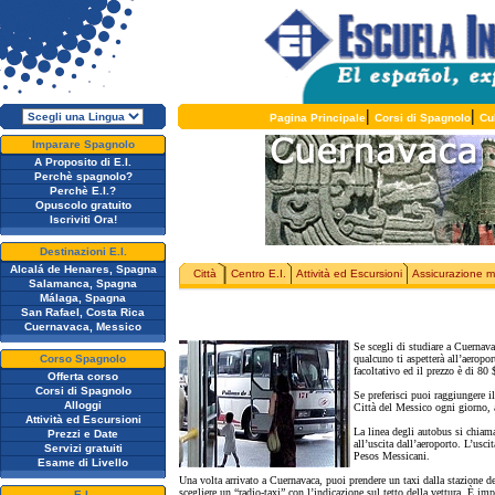
|
|
Pagina Principale
Corsi di Spagnolo
Cu
Imparare Spagnolo
A Proposito di E.I.
Perchè spagnolo?
Perchè E.I.?
Opuscolo gratuito
Iscriviti Ora!
Destinazioni E.I.
Alcalá de Henares, Spagna
Città
Centro E.I.
Attività ed Escursioni
Assicurazione m
Salamanca, Spagna
Málaga, Spagna
San Rafael, Costa Rica
Cuernavaca, Messico
Se scegli di studiare a Cuernavac
Corso Spagnolo
qualcuno ti aspetterà all’aeropo
facoltativo ed il prezzo è di 80
Offerta corso
Corsi di Spagnolo
Se preferisci puoi raggiungere 
Alloggi
Città del Messico ogni giorno, a
Attività ed Escursioni
La linea degli autobus si chia
Prezzi e Date
all’uscita dall’aeroporto. L’usci
Servizi gratuiti
Pesos Messicani.
Esame di Livello
Una volta arrivato a Cuernavaca, puoi prendere un taxi dalla stazione de
scegliere un “radio-taxi” con l’indicazione sul tetto della vettura. È impo
E.I.