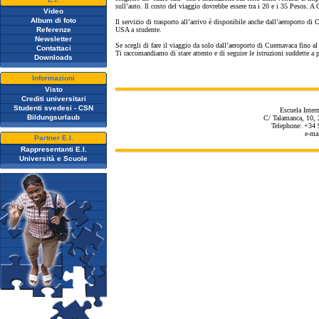
sull’auto. Il costo del viaggio dovrebbe essere tra i 20 e i 35 Pesos. A
Video
Album di foto
Il servizio di trasporto all’arrivo è disponibile anche dall’aeroporto di
Referenze
USA a studente.
Newsletter
Se scegli di fare il viaggio da solo dall’aeroporto di Cuernavaca fino al
Contattaci
Ti raccomandiamo di stare attento e di seguire le istruzioni suddette a p
Downloads
Informazioni
Visto
Crediti universitari
Studenti svedesi - CSN
Escuela Inter
Bildungsurlaub
C/ Talamanca, 10, 
Telephone: +34 
e-ma
Partner E.I.
Rappresentanti E.I.
Università e Scuole