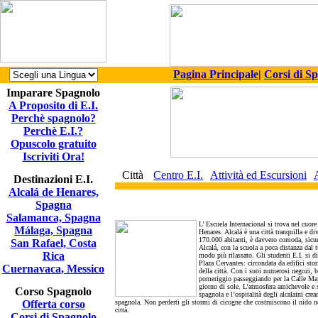
Pagina Principale
|
Corsi di S
Imparare Spagnolo
A Proposito di E.I.
Perchè spagnolo?
Perchè E.I.?
Opuscolo gratuito
Iscriviti Ora!
Città
Centro E.I.
Attività ed Escursioni
Destinazioni E.I.
Alcalá de Henares,
Spagna
Salamanca, Spagna
L’ Escuela Internacional si trova nel cuore 
Málaga, Spagna
Henares. Alcalá è una città tranquilla e d
170.000 abitanti, è davvero comoda, sicura
San Rafael, Costa
Alcalá, con la scuola a poca distanza dal 
Rica
modo più rilassato. Gli studenti E.I. si d
Plaza Cervantes: circondata da edifici stori
Cuernavaca, Messico
della città. Con i suoi numerosi negozi, bo
pomeriggio passeggiando per la Calle Mayor
giorno di sole. L’atmosfera amichevole e s
Corso Spagnolo
spagnola e l’ospitalità degli alcalaini crea
Offerta corso
spagnola. Non perderti gli stormi di cicogne che costruiscono il nido nell
città.
Corsi di Spagnolo