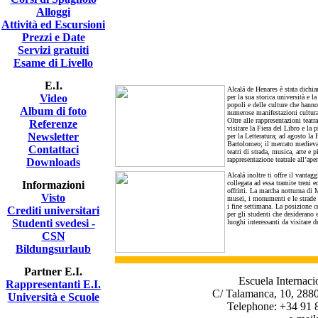
Alloggi
Attività ed Escursioni
Prezzi e Date
Servizi gratuiti
Esame di Livello
E.I.
Alcalá de Henares è stata dich
Video
per la sua storica università e la
popoli e delle culture che hanno
Album di foto
numerose manifestazioni cultural
Oltre alle rappresentazioni teatr
Referenze
visitare la Fiera del Libro e la
Newsletter
per la Letteratura; ad agosto la 
Bartolomeo; il mercato medieva
Contattaci
teatri di strada, musica, arte e p
rappresentazione teatrale all’ap
Downloads
Alcalá inoltre ti offre il vanta
Informazioni
collegata ad essa tramite treni 
offrirti. La marcha notturna di M
Visto
musei, i monumenti e le strade 
i fine settimana. La posizione ce
Crediti universitari
per gli studenti che desiderano 
Studenti svedesi -
luoghi interessanti da visitare 
CSN
Bildungsurlaub
Partner E.I.
Escuela Internaci
Rappresentanti E.I.
C/ Talamanca, 10, 2880
Università e Scuole
Telephone: +34 91 