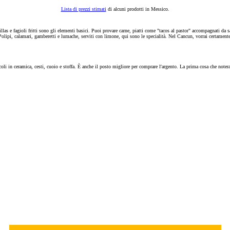
Lista di prezzi stimati
di alcuni prodotti in Messico.
llas e fagioli fritti sono gli elementi basici. Puoi provare carne, piatti come "tacos al pastor" accompagnati da s
 Polipi, calamari, gamberetti e lumache, serviti con limone, qui sono le specialità. Nel Cancun, vorrai certamente p
coli in ceramica, cesti, cuoio e stoffa.
È
anche il posto migliore per comprare l'argento. La prima cosa che notera
.