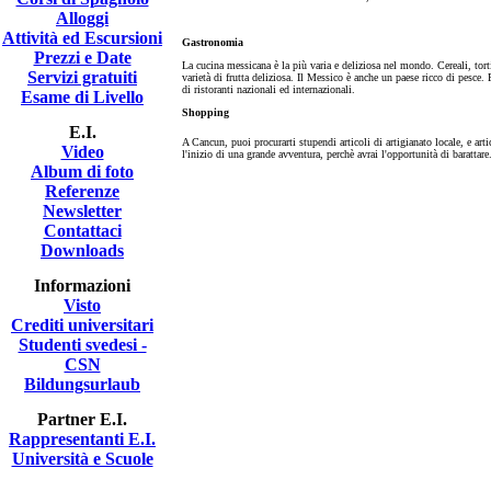
Alloggi
Attività ed Escursioni
Gastronomia
Prezzi e Date
La cucina messicana è la più varia e deliziosa nel mondo. Cereali, torti
Servizi gratuiti
varietà di frutta deliziosa. Il Messico è anche un paese ricco di pesce.
di ristoranti nazionali ed internazionali.
Esame di Livello
Shopping
E.I.
A Cancun, puoi procurarti stupendi articoli di artigianato locale, e arti
Video
l'inizio di una grande avventura, perchè avrai l'opportunità di barattare
Album di foto
Referenze
Newsletter
Contattaci
Downloads
Informazioni
Visto
Crediti universitari
Studenti svedesi -
CSN
Bildungsurlaub
Partner E.I.
Rappresentanti E.I.
Università e Scuole