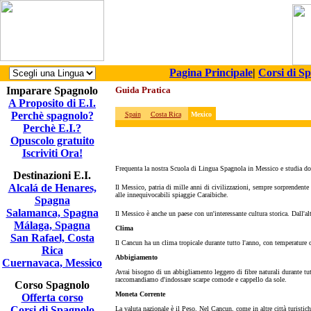
Pagina Principale
|
Corsi di S
Imparare Spagnolo
Guida Pratica
A Proposito di E.I.
Perchè spagnolo?
Spain
Costa Rica
Mexico
Perchè E.I.?
Opuscolo gratuito
Iscriviti Ora!
Frequenta la nostra Scuola di Lingua Spagnola in Messico e studia do
Destinazioni E.I.
Alcalá de Henares,
Il Messico, patria di mille anni di civilizzazioni, sempre sorprendente 
alle innequivocabili spiaggie Caraibiche.
Spagna
Salamanca, Spagna
Il Messico è anche un paese con un'interessante cultura storica. Dall'al
Málaga, Spagna
Clima
San Rafael, Costa
Il Cancun ha un clima tropicale durante tutto l'anno, con temperature 
Rica
Abbigiamento
Cuernavaca, Messico
Avrai bisogno di un abbigliamento leggero di fibre naturali durante tut
raccomandiamo d'indossare scarpe comode e cappello da sole.
Corso Spagnolo
Moneta Corrente
Offerta corso
Corsi di Spagnolo
La valuta nazionale è il Peso. Nel Cancun, come in altre città turistich