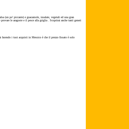
alsa (un po' piccante) e guacamole, insalate, vegetali ed una gran
rovare le aragoste e il pesce alla griglia . Scoprirai anche tanti generi
i facendo i tuoi acquisti in Messico
è
che il prezzo fissato è solo