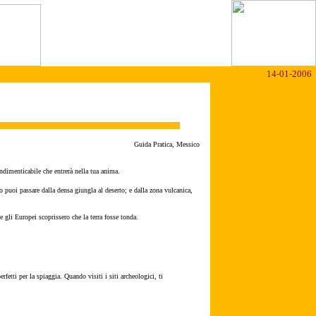
14-01-2006
Guida Pratica, Messico
ndimenticabile che entrerà nella tua anima.
puoi passare dalla densa giungla al deserto; e dalla zona vulcanica,
e gli Europei scoprissero che la terra fosse tonda.
etti per la spiaggia. Quando visiti i siti archeologici, ti