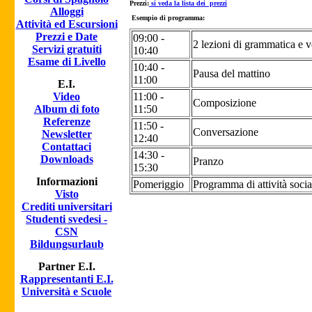
Prezzi:
si veda la lista dei prezzi
Alloggi
Esempio di programma:
Attività ed Escursioni
Prezzi e Date
09:00 -
2 lezioni di grammatica e 
Servizi gratuiti
10:40
Esame di Livello
10:40 -
Pausa del mattino
11:00
E.I.
Video
11:00 -
Composizione
Album di foto
11:50
Referenze
11:50 -
Conversazione
Newsletter
12:40
Contattaci
14:30 -
Downloads
Pranzo
15:30
Informazioni
Pomeriggio
Programma di attività social
Visto
Crediti universitari
Studenti svedesi -
CSN
Bildungsurlaub
Partner E.I.
Rappresentanti E.I.
Università e Scuole