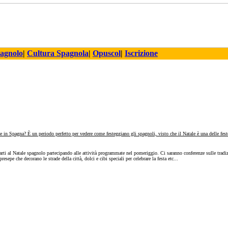
pagnolo
|
Cultura Spagnola
|
Opuscol
|
Iscrizione
le in Spagna? È un periodo perfetto per vedere come festeggiano gli spagnoli, visto che il Natale è una delle fes
narti al Natale spagnolo partecipando alle attività programmate nel pomeriggio. Ci saranno conferenze sulle tradizi
resepe che decorano le strade della città, dolci e cibi speciali per celebrare la festa etc...