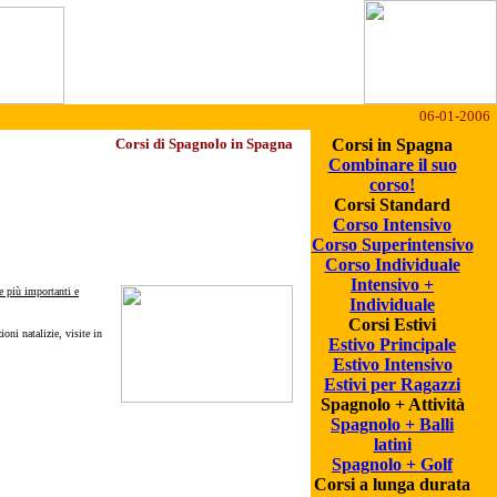
06-01-2006
Corsi di Spagnolo in Spagna
Corsi in Spagna
Combinare il suo
corso!
Corsi Standard
Corso Intensivo
Corso Superintensivo
Corso Individuale
Intensivo +
te più importanti e
Individuale
Corsi Estivi
oni natalizie, visite in
Estivo Principale
Estivo Intensivo
Estivi per Ragazzi
Spagnolo + Attività
Spagnolo + Balli
latini
Spagnolo + Golf
Corsi a lunga durata