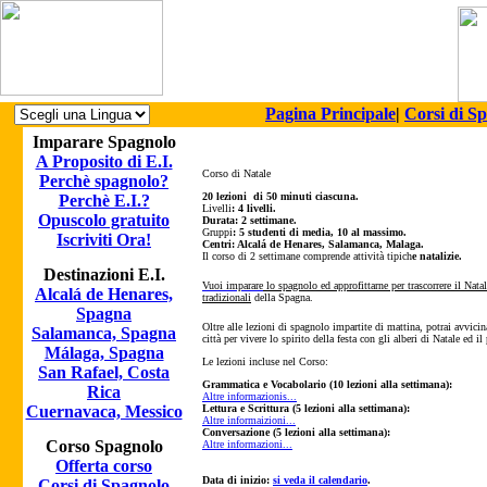
Pagina Principale
|
Corsi di S
Imparare Spagnolo
A Proposito di E.I.
Corso di Natale
Perchè spagnolo?
20 lezioni di 50 minuti ciascuna.
Perchè E.I.?
Livelli
: 4 livelli.
Opuscolo gratuito
Durata:
2 settimane
.
Gruppi
: 5 studenti di media, 10 al massimo.
Iscriviti Ora!
Centri: Alcalá de Henares, Salamanca, Malaga.
Il corso di 2 settimane comprende attività tipich
e natalizie.
Destinazioni E.I.
Vuoi imparare
lo spagnolo ed approfittarne per trascorrere il Nata
Alcalá de Henares,
tradizionali
della Spagna.
Spagna
Oltre alle lezioni di spagnolo impartite di mattina
, potrai avvici
Salamanca, Spagna
città per vivere lo spirito della festa con gli alberi
di Natale ed il p
Málaga, Spagna
Le lezioni incluse nel Corso:
San Rafael, Costa
Grammatica e Vocabolario (10 lezioni alla settimana):
Rica
Altre informazionis...
Cuernavaca, Messico
Lettura e Scrittura (5 lezioni alla settimana):
Altre informaizioni...
Conversazione (5 lezioni alla settimana):
Corso Spagnolo
Altre informazioni...
Offerta corso
Data di inizio:
si veda il calendario
.
Corsi di Spagnolo