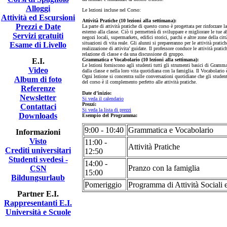
Alloggi
Le lezioni incluse nel Corso:
Attività ed Escursioni
Attività Pratiche (10 lezioni alla settimana):
Prezzi e Date
La parte di attività pratiche di questo corso è progettata per rinforzare
esterno alla classe. Ciò ti permetterà di sviluppare e migliorare le tue ab
Servizi gratuiti
negozi locali, supermarkets, edifici storici, parchi e altre zone della c
situazioni di vita reale. Gli alunni si prepareranno per le attività pratic
Esame di Livello
realizzazione di attivita’ guidate. Il professore conduce le attività pra
relazione di classe e da una discussione di gruppo.
E.I.
Grammatica e Vocabolario (10 lezioni alla settimana):
Le lezioni forniscono agli studenti tutti gli strumenti basici di Gramma
Video
dalla classe e nella loro vita quotidiana con la famiglia. Il Vocabolario 
Ogni lezione si concentra sulle conversazioni quotidiane che gli student
Album di foto
del corso è il complemento perfetto alle attività pratiche.
Referenze
Date d’inizio:
Newsletter
Si veda il calendario
Prezzi:
Contattaci
Si veda la lista di prezzi
Downloads
Esempio del Programma:
9:00 - 10:40
Grammatica e Vocabolario
Informazioni
Visto
11:00 -
Attività Pratiche
Crediti universitari
12:50
Studenti svedesi -
14:00 -
Pranzo con la famiglia
CSN
15:00
Bildungsurlaub
Pomeriggio
Programma di Attività Sociali e
Partner E.I.
Rappresentanti E.I.
Università e Scuole