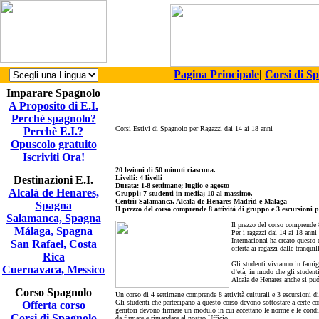
Pagina Principale
|
Corsi di S
Imparare Spagnolo
A Proposito di E.I.
Perchè spagnolo?
Corsi Estivi di Spagnolo per Ragazzi dai 14 ai 18 anni
Perchè E.I.?
Opuscolo gratuito
Iscriviti Ora!
20 lezioni di 50 minuti ciascuna.
Destinazioni E.I.
Livelli: 4 livelli
Durata: 1-8 settimane; luglio e agosto
Alcalá de Henares,
Gruppi: 7 studenti in media; 10 al massimo.
Centri: Salamanca, Alcala de Henares-Madrid e Malaga
Spagna
Il prezzo del corso comprende 8 attività di gruppo e 3 escursioni p
Salamanca, Spagna
Il prezzo del corso comprende 8
Málaga, Spagna
Per i ragazzi dai 14 ai 18 anni
Internacional ha creato questo
San Rafael, Costa
offerta ai ragazzi dalle tranqu
Rica
Gli studenti vivranno in famig
Cuernavaca, Messico
d’età, in modo che gli student
Alcala de Henares anche si puó 
Corso Spagnolo
Un corso di 4 settimane comprende 8 attività culturali e 3 escursioni di 
Gli studenti che partecipano a questo corso devono sottostare a certe c
Offerta corso
genitori devono firmare un modulo in cui accettano le norme e le con
Corsi di Spagnolo
da firmare e rimandare al nostro Ufficio.