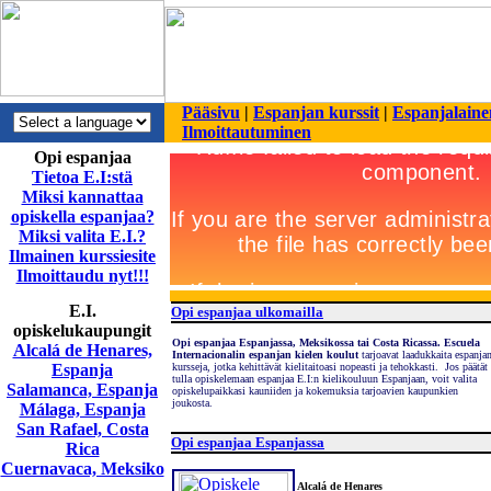
Pääsivu
|
Espanjan kurssit
|
Espanjalaine
Ilmoittautuminen
Opi espanjaa
Tietoa E.I:stä
Miksi kannattaa
opiskella espanjaa?
Miksi valita E.I.?
Ilmainen kurssiesite
Ilmoittaudu nyt!!!
E.I.
Opi espanjaa ulkomailla
opiskelukaupungit
Opi espanjaa Espanjassa, Meksikossa tai Costa Ricassa. Escuela
Alcalá de Henares,
Internacionalin espanjan kielen koulut
tarjoavat laadukkaita espanja
Espanja
kursseja, jotka kehittävät kielitaitoasi nopeasti ja tehokkasti. Jos päätät
tulla opiskelemaan espanjaa E.I:n kielikouluun Espanjaan, voit valita
Salamanca, Espanja
opiskelupaikkasi kauniiden ja kokemuksia tarjoavien kaupunkien
joukosta.
Málaga, Espanja
San Rafael, Costa
Opi espanjaa Espanjassa
Rica
Cuernavaca, Meksiko
Alcalá de Henares