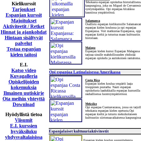
Tehokasta espanjan opiskelua historiallisess
Kielikurssit
kaupungissa, joka on Miguel de Cervantesi
Tarjoukset
syntymäpaikka. Opi espanjaa Alcalássa
kauniissa ympäristössä.
Espanjan kurssit
Majoitukset
Salamanca
Osallistu espanjan kielikurssille Salamanca
Aktiviteetit / Retket
espanjan kielen koulussa ja opi espanjaa
Hinnat ja ajankohdat
Espanjassa. Voit matkustaa Espanjassa, opp
espanjan kieltä ja tutustua maan kulttuuriin 
Hintaan sisältyvät
historiaan.
palvelut
Malaga
Testaa espanjan
Espanjan kielen kurssi Espanjan Malagassa
kielen taitosi
tarjoaa sinulle mahdollisuuden yhdistää
espanjan opiskelu ja aurinkoinen rantaloma.
E.I.
Katso video
Opi espanjaa Latinalaisessa Amerikassa
Kuvagalleria
Costa Rica
Opiskelijoiden
Espanjan kielen koulua ympäröi laaja
kokemuksia
trooppinen puutarha. Nauti espanjan
opiskelusta laadukkailla espanjan kursseilla
Ilmainen uutiskirje
rauhallisessa luontoympäristössä.
Ota meihin yhteyttä
Download
Meksiko
Opi espanjaa Cuernavacassa, jossa on tarjoll
tehokasta espanjan kielen opetusta.Opi
Hyödyllistä tietoa
espanjan kieltä ja tutustu meksikolaiseen
kulttuuriin siirtomaa-aikaisessa kaupungissa
Viisumit
E.I. kurssien
hyväksiluku
Espanjalaiset kulttuuriaktiviteetit
yhdysvaltalaisissa
Espanjan kielen koulun suunnittelemia