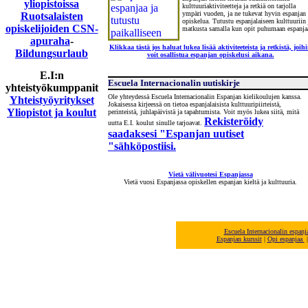
yliopistoissa
kulttuuriaktiviteetteja ja retkiä on tarjolla
ympäri vuoden, ja ne tukevat hyvin espanjan
Ruotsalaisten
opiskelua. Tutustu espanjalaiseen kulttuuriin 
opiskelijoiden CSN-
matkusta samalla kun opit puhumaan espanja
apuraha
-
Klikkaa tästä jos haluat lukea lisää aktiviteeteista ja retkistä, joih
Bildungsurlaub
voit osallistua espanjan opiskelusi aikana.
E.I:n
Escuela Internacionalin uutiskirje
yhteistyökumppanit
Ole yhteydessä Escuela Internacionalin Espanjan kielikoulujen kanssa.
Yhteistyöyritykset
Jokaisessa kirjeessä on tietoa espanjalaisista kulttuuripiirteistä,
Yliopistot ja koulut
perinteistä, juhlapäivistä ja tapahtumista. Voit myös lukea siitä, mitä
Rekisteröidy
uutta E.I. koulut sinulle tarjoavat.
saadaksesi "Espanjan uutiset
"sähköpostiisi.
Vietä välivuotesi Espanjassa
Vietä vuosi Espanjassa opiskellen espanjan kieltä ja kulttuuria.
Escuela Internacionalin espan
E
spanjan
kurssit
|
Opi espanjaa