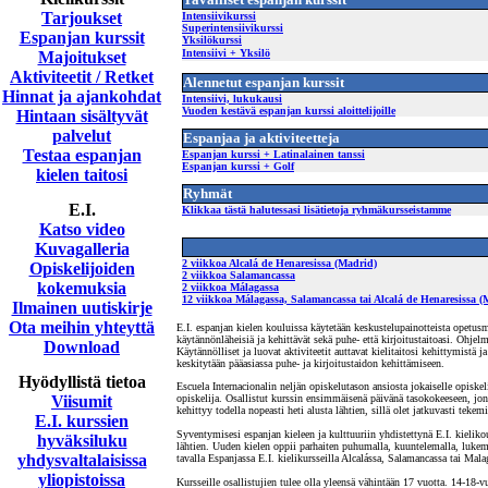
Tarjoukset
Intensiivikurssi
Superintensiivikurssi
Espanjan kurssit
Yksilökurssi
Intensiivi + Yksilö
Majoitukset
Aktiviteetit / Retket
Alennetut espanjan kurssit
Hinnat ja ajankohdat
Intensiivi, lukukausi
Vuoden kestävä espanjan kurssi aloittelijoille
Hintaan sisältyvät
palvelut
Espanjaa ja aktiviteetteja
Testaa espanjan
Espanjan kurssi + Latinalainen tanssi
Espanjan kurssi + Golf
kielen taitosi
Ryhmät
E.I.
Klikkaa tästä halutessasi lisätietoja ryhmäkursseistamme
Katso video
Kuvagalleria
2 viikkoa Alcalá de Henaresissa (Madrid)
Opiskelijoiden
2 viikkoa Salamancassa
kokemuksia
2 viikkoa Málagassa
12 viikkoa Málagassa, Salamancassa tai Alcalá de Henaresissa (
Ilmainen uutiskirje
Ota meihin yhteyttä
E.I. espanjan kielen kouluissa käytetään keskustelupainotteista opetusm
käytännönläheisiä ja kehittävät sekä puhe- että kirjoitustaitoasi. Ohjelm
Download
Käytännölliset ja luovat aktiviteetit auttavat kielitaitosi kehittymistä 
keskitytään pääasiassa puhe- ja kirjoitustaidon kehittämiseen.
Hyödyllistä tietoa
Escuela Internacionalin neljän opiskelutason ansiosta jokaiselle opiskeli
Viisumit
opiskelija. Osallistut kurssin ensimmäisenä päivänä tasokokeeseen, jonka p
kehittyy todella nopeasti heti alusta lähtien, sillä olet jatkuvasti tekem
E.I. kurssien
Syventymisesi espanjan kieleen ja kulttuuriin yhdistettynä E.I. kielik
hyväksiluku
lähtien. Uuden kielen oppii parhaiten puhumalla, kuuntelemalla, lukema
yhdysvaltalaisissa
tavalla Espanjassa E.I. kielikursseilla Alcalássa, Salamancassa tai Mal
yliopistoissa
Kursseille osallistujien tulee olla yleensä vähintään 17 vuotta. 14-18-vu