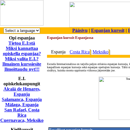
Pääsivu
|
Espanjan kurssit
|
E
Opi espanjaa
Espanjan kurssit Espanjassa
Tietoa E.I:stä
Miksi kannattaa
Espanja
Costa Rica
Meksiko
opiskella espanjaa?
Miksi valita E.I.?
Ilmainen kurssiesite
Escuela Internacionalissa on tarjolla paljon erilaisia espanjan kursseja,
kaupallisen espanjan kursseja sekä espanjan opettajien kursseja. Tältä s
Ilmoittaudu nyt!!!
sisältyy, kuinka monta oppituntia viikossa järjestetään jne.
E.I.
opiskelukaupungit
Alcalá de Henares,
Espanja
Salamanca, Espanja
Málaga, Espanja
San Rafael, Costa
Rica
Cuernavaca, Meksiko
Kielikurssit
Tavalliset espanjan kurssit