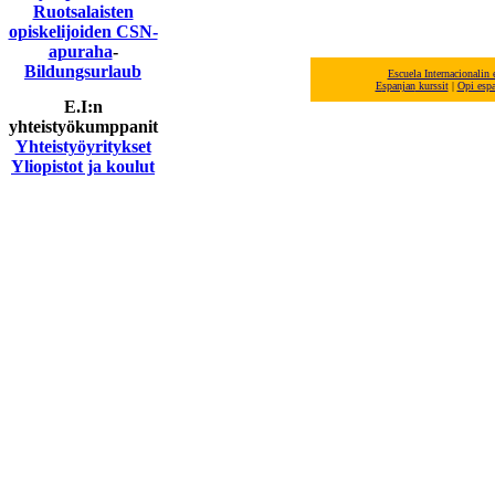
Ruotsalaisten
opiskelijoiden CSN-
apuraha
-
Bildungsurlaub
Escuela Internacionalin
E
spanjan
kurssit
|
Opi esp
E.I:n
yhteistyökumppanit
Yhteistyöyritykset
Yliopistot ja koulut