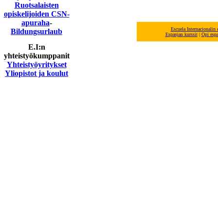
Ruotsalaisten
opiskelijoiden CSN-
apuraha
-
Escuela Internacionalin
Bildungsurlaub
E
spanjan
kurssit
|
Opi esp
E.I:n
yhteistyökumppanit
Yhteistyöyritykset
Yliopistot ja koulut