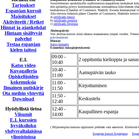
Suosittelemme opiskelijoille osallistumista kaupallisen keskuksen kokee
Tarjoukset
että opiskelija pystyy kommunikoimaan normaaleissa liike-elämän tilan
Espanjan kurssit
keskuksessa (Chamber of Commerce, Madrid). Escuela Internacional vo
Alla olevista linkeistä pääset Chamber of Commerce, Madridin kotisivuil
Majoitukset
a)
certificado basico
b)
certificado superior
Aktiviteetit / Retket
c)
certificado Diploma
Hinnat ja ajankohdat
Aloituspäivät:
Hintaan sisältyvät
Voit aloittaa kurssin minä tahansa maanantaina ympäri vuoden. Yleensä 
päivämäärää.
palvelut
Hinnat:
Testaa espanjan
Katso hinnasto
Esimerkki lukujärjestyksestä:
kielen taitosi
09:00 -
2 oppituntia kielioppia ja sanas
E.I.
10:40
Katso video
10:40 -
Kuvagalleria
Aamupäivän tauko
11:00
Opiskelijoiden
kokemuksia
11:00 -
Kirjoittaminen
Ilmainen uutiskirje
11:50
Ota meihin yhteyttä
11:50 -
Keskustelu
Download
12:40
Hyödyllistä tietoa
12:40 -
Kaupallinen espanja
Viisumit
14:00
E.I. kurssien
hyväksiluku
( Hiljaisempina kausina oppitunnit pidetään vain aamuisin. Kiireisinä k
yhdysvaltalaisissa
Espanjan kurssit Espanjassa
Espan
yliopistoissa