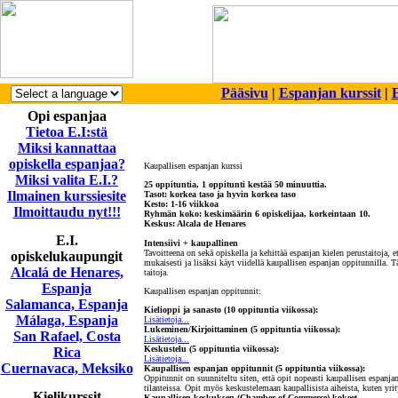
Pääsivu
|
Espanjan kurssit
|
E
Opi espanjaa
Tietoa E.I:stä
Miksi kannattaa
opiskella espanjaa?
Kaupallisen espanjan kurssi
Miksi valita E.I.?
25 oppituntia, 1 oppitunti kestää 50 minuuttia.
Ilmainen kurssiesite
Tasot: korkea taso ja hyvin korkea taso
Kesto: 1-16 viikkoa
Ilmoittaudu nyt!!!
Ryhmän koko: keskimäärin 6 opiskelijaa, korkeintaan 10.
Keskus: Alcala de Henares
E.I.
Intensiivi + kaupallinen
Tavoitteena on sekä opiskella ja kehittää espanjan kielen perustaitoja, e
opiskelukaupungit
mukaisesti ja lisäksi käyt viidellä kaupallisen espanjan oppitunnilla. Tä
Alcalá de Henares,
taitoja.
Espanja
Kaupallisen espanjan oppitunnit:
Salamanca, Espanja
Kielioppi ja sanasto (10 oppituntia viikossa):
Málaga, Espanja
Lisätietoja...
Lukeminen/Kirjoittaminen (5 oppituntia viikossa):
San Rafael, Costa
Lisätietoja...
Keskustelu (5 oppituntia viikossa):
Rica
Lisätietoja...
Cuernavaca, Meksiko
Kaupallisen espanjan oppitunnit (5 oppituntia viikossa):
Oppitunnit on suunniteltu siten, että opit nopeasti kaupallisen espanja
tilanteissa. Opit myös keskustelemaan kaupallisista aiheista, kuten yri
Kielikurssit
Kaupallisen keskuksen (Chamber of Commerce) kokeet