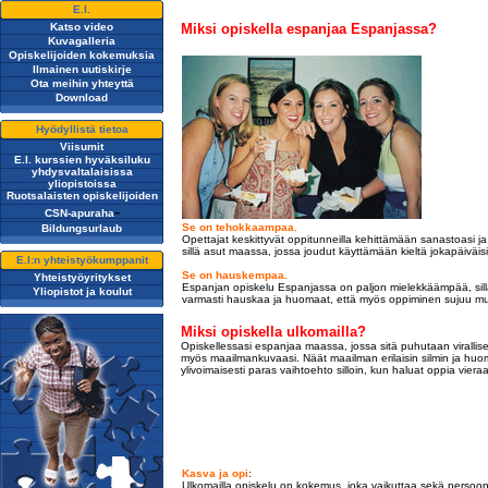
E.I.
Katso video
Miksi opiskella espanjaa Espanjassa?
Kuvagalleria
Opiskelijoiden kokemuksia
Ilmainen uutiskirje
Ota meihin yhteyttä
Download
Hyödyllistä tietoa
Viisumit
E.I. kurssien hyväksiluku
yhdysvaltalaisissa
yliopistoissa
Ruotsalaisten opiskelijoiden
-
CSN-apuraha
Se on tehokkaampaa.
Bildungsurlaub
Opettajat keskittyvät oppitunneilla kehittämään sanastoasi 
sillä asut maassa, jossa joudut käyttämään kieltä jokapäiväisis
E.I:n yhteistyökumppanit
Se on hauskempaa.
Yhteistyöyritykset
Espanjan opiskelu Espanjassa on paljon mielekkäämpää, sillä op
Yliopistot ja koulut
varmasti hauskaa ja huomaat, että myös oppiminen sujuu 
Miksi opiskella ulkomailla?
Opiskellessasi espanjaa maassa, jossa sitä puhutaan virallisen
myös maailmankuvaasi. Näät maailman erilaisin silmin ja hu
ylivoimaisesti paras vaihtoehto silloin, kun haluat oppia vie
Kasva ja opi
:
Ulkomailla opiskelu on kokemus, joka vaikuttaa sekä persoonal