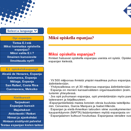
Miksi opiskella espanjaa?
Opi espanjaa
Tietoa E.I:stä
Miksi kannattaa opiskella
espanjaa?
Miksi valita E.I.?
Miksi opiskella espanjaa?
Ilmainen kurssiesite
Ihmiset haluavat opiskella espanjaa useista eri syistä. Opisk
Ilmoittaudu nyt!!!
espanjan kielestä.
E.I. opiskelukaupungit
Alcalá de Henares, Espanja
Salamanca, Espanja
· Yli 500 miljoonaa ihmistä ympäri maailmaa puhuu espanjaa. E
Málaga, Espanja
äidinkielenään.
San Rafael, Costa Rica
· Yhdysvalloissa on yli 30 miljoonaa espanjaa äidinkielenä
Cuernavaca, Meksiko
· Espanja on monien kansainvälisten organisaatioiden (esim. Yh
turismin yhteydessä.
· Jos opit puhumaan espanjaa, opit ymmärtämään myös paremmin
Kielikurssit
taiteeseen ja kirjallisuuteen.
Tarjoukset
-Espanjankielisistä maista kotoisin olevia kuuluisia taiteilijoit
Espanjan kurssit
mm. Cervantes, Garcia Marques ja Isabel Allende.
· Espanjan ja etelä-Amerikan talouden viime vuosikymmente
Majoitukset
kaupankäynnin (NAFTA) lisääntymisen myötä espanjasta on tull
Aktiviteetit / Retket
· Espanjalainen kulttuuri houkuttaa: Espanjassa vierailee vuos
Hinnat ja ajankohdat
Hintaan sisältyvät palvelut
Testaa espanjan kielen taitosi