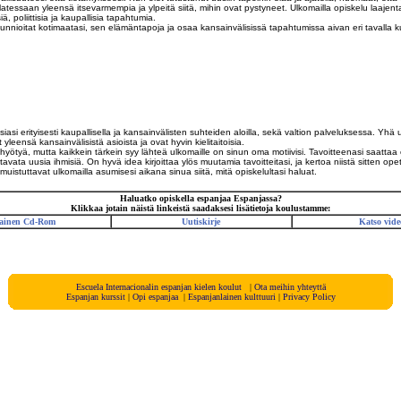
palatessaan yleensä itsevarmempia ja ylpeitä siitä, mihin ovat pystyneet. Ulkomailla opiskelu laajent
poliittisia ja kaupallisia tapahtumia.
unnioitat kotimaatasi, sen elämäntapoja ja osaa kansainvälisissä tapahtumissa aivan eri tavalla k
asi erityisesti kaupallisella ja kansainvälisten suhteiden aloilla, sekä valtion palveluksessa. Yh
t yleensä kansainvälisistä asioista ja ovat hyvin kielitaitoisia.
n hyötyä, mutta kaikkein tärkein syy lähteä ulkomaille on sinun oma motiivisi. Tavoitteenasi saattaa
vata uusia ihmisiä. On hyvä idea kirjoittaa ylös muutamia tavoitteitasi, ja kertoa niistä sitten opet
muistuttavat ulkomailla asumisesi aikana sinua siitä, mitä opiskelultasi haluat.
Haluatko opiskella espanjaa Espanjassa?
Klikkaa jotain näistä linkeistä saadaksesi lisätietoja koulustamme:
ainen Cd-Rom
Uutiskirje
Katso vide
Escuela Internacionalin espanjan kielen koulut
|
Ota meihin yhteyttä
E
spanjan
kurssit
|
Opi espanjaa
|
E
spanjanlainen
kulttuuri
|
Privacy Policy