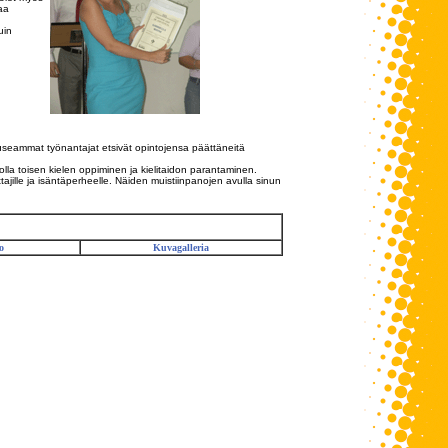
aa
uin
ä useammat työnantajat etsivät opintojensa päättäneitä
 olla toisen kielen oppiminen ja kielitaidon parantaminen.
tajille ja isäntäperheelle. Näiden muistiinpanojen avulla sinun
o
Kuvagalleria