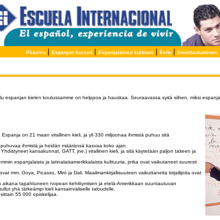
|
|
|
|
Pääsivu
Espanjan kurssit
Espanjalainen kulttuuri
Esite
Ilmoittautuminen
elu espanjan kielen koulussamme on helppoa ja hauskaa. Seuraavassa syitä siihen, miksi espanjan ki
spanja on 21 maan virallinen kieli, ja yli 330 miljoonaa ihmistä puhuu sitä
än puhuvaa ihmistä ja heidän määränsä kasvaa koko ajan.
distyneet kansakunnat, GATT, jne.) virallinen kieli, ja sitä käytetään paljon taiteen ja
 espanjalaista ja latinalaisamerikkalaista kulttuuria, jotka ovat vaikutaneet suuresti
a ovat mm. Goya, Picasso, Miró ja Dali. Maailmankirjallisuuteen vaikuttaneita kirjailijoita ovat
n aikana tapahtuneen nopean kehittymisen ja etelä-Amerikkaan suuntautuvan
ut yhä tärkeämpi kieli kansainväliselle taloudelle.
ittain 55 000 opiskelijaa.