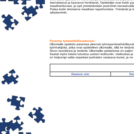
itsenäistynyt ja kasvanut henkisesti. Opiskelijat ovat kotiin 
maailmankuvasi, ja opit ymmärtämään paremmin kansainvälisiä, 
Palaa kotiin tietoisena maailman tapahtumista. Ymmärrät ja k
aikaisemmin.
Paranna työmahdollisuuksiasi:
Ulkomailla opiskelu parantaa yleensä työnsaantimahdollisuuksi
työnhakijoita, jotka ovat opiskelleet ulkomailla, sillä he tietävä
Sinun tavoitteesi ja motiivisi: Ulkomailla opiskelusta on paljo
Saatat myös haluta tutustua uuteen kulttuuriin, matkustaa ja ta
on helpompi valita tarpeitasi parhaiten vastaava kurssi, ja ne 
Ilmainen esite
Ilm