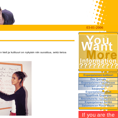
03-01-2006
eli ja kulttuuri on nykyisin niin suosittua, sekä tietoa
Espanjalainen kulttuuri
Don Quixote
Espanjalainen kirjallisuus
Espanjan provinssit ja
kaupungit
Espanjalaiset juhlat
Tyypillistä Espanjaa
Ansioituneita espanjalaisia
Espanjalainen keittiö
Salamancan Plaza Mayor