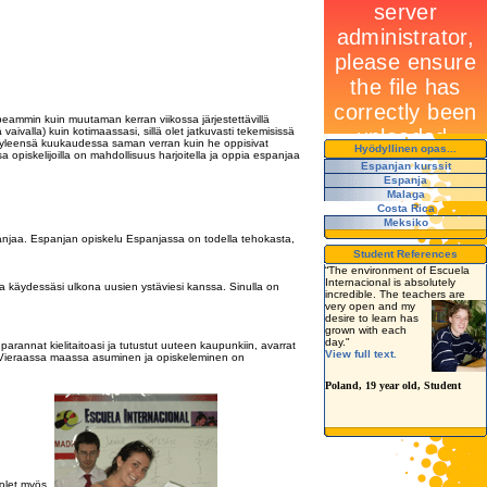
eammin kuin muutaman kerran viikossa järjestettävillä
ivalla) kuin kotimaassasi, sillä olet jatkuvasti tekemisissä
at yleensä kuukaudessa saman verran kuin he oppisivat
Hyödyllinen opas...
piskelijoilla on mahdollisuus harjoitella ja oppia espanjaa
Espanjan kurssit
Espanja
Malaga
Costa Rica
Meksiko
panjaa. Espanjan opiskelu Espanjassa on todella tehokasta,
Student References
“The environment of Escuela
Internacional is absolutely
i ja käydessäsi ulkona uusien ystäviesi kanssa. Sinulla on
incredible. The teachers are
very open and my
desire to learn has
grown with each
day."
parannat kielitaitoasi ja tutustut uuteen kaupunkiin, avarrat
View full text.
. Vieraassa maassa asuminen ja opiskeleminen on
Poland, 19 year old, Student
 olet myös