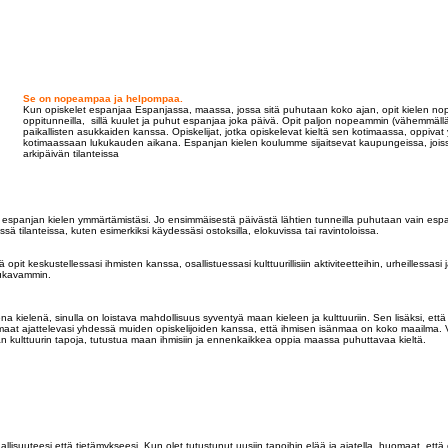
Se on nopeampaa ja helpompaa.
Kun opiskelet espanjaa Espanjassa, maassa, jossa sitä puhutaan koko ajan, opit kielen nop
oppitunneilla, sillä kuulet ja puhut espanjaa joka päivä. Opit paljon nopeammin (vähemmällä va
paikallisten asukkaiden kanssa. Opiskelijat, jotka opiskelevat kieltä sen kotimaassa, oppiv
kotimaassaan lukukauden aikana. Espanjan kielen koulumme sijaitsevat kaupungeissa, joissa o
arkipäivän tilanteissa
ja espanjan kielen ymmärtämistäsi. Jo ensimmäisestä päivästä lähtien tunneilla puhutaan vain es
sä tilanteissa, kuten esimerkiksi käydessäsi ostoksilla, elokuvissa tai ravintoloissa.
it keskustellessasi ihmisten kanssa, osallistuessasi kulttuurillisiin aktiviteetteihin, urheillessas
mukavammin.
a kielenä, sinulla on loistava mahdollisuus syventyä maan kieleen ja kulttuuriin. Sen lisäksi, että 
omaat ajattelevasi yhdessä muiden opiskelijoiden kanssa, että ihmisen isänmaa on koko maailma
raan kulttuurin tapoja, tutustua maan ihmisiin ja ennenkaikkea oppia maassa puhuttavaa kieltä.
lisuuteesi että tietämykseesi. Kun olet tutustunut uusiin tapoihin elää ja ajatella, huomaat, että