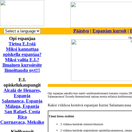
Pääsivu
|
Espanjan kurssit
|
E
Opi espanjaa
Op
Tietoa E.I:stä
Miksi kannattaa
opiskella espanjaa?
Miksi valita E.I.?
Ilmainen kurssiesite
Ilmoittaudu nyt!!!
E.I.
opiskelukaupungit
Alcalá de Henares,
Opi espanjaa samalla kun nautit unohtumattomasta lomasta vuonna 200
Espanja
Salamancassa! Escuela Internacional tarjoaa monia erilaisia kielikursse
Salamanca, Espanja
Kaksi viikkoa kestävä espanjan kurssi Salamancassa
Málaga, Espanja
San Rafael, Costa
Rica
Tämä hinta sisältää
Cuernavaca, Meksiko
2 viikkoa kestävän intensiivikurssin
2 viikkoa kestävän majoituksen opiskelija-asunnossa, omas
Kielikurssit