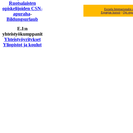
Ruotsalaisten
opiskelijoiden CSN-
Escuela Internacionalin
E
spanjan
kurssit
|
Opi esp
apuraha
-
Bildungsurlaub
E.I:n
yhteistyökumppanit
Yhteistyöyritykset
Yliopistot ja koulut