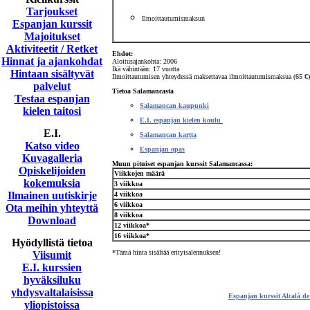
Tarjoukset
Ilmoittautumismaksun
Espanjan kurssit
Majoitukset
Aktiviteetit / Retket
Ehdot:
Hinnat ja ajankohdat
Aloitusajankohta: 2006
Ikä vähintään: 17 vuotta
Hintaan sisältyvät
Ilmoittautumisen yhteydessä maksettavaa ilmoittautumismaksua (65 €) 
palvelut
Tietoa
Salamancasta
Testaa espanjan
Salamancan kaupunki
kielen taitosi
E.I. espanjan kielen koulu
E.I.
Salamancan kartta
Katso video
Espanjan opas
Kuvagalleria
Muun pituiset espanjan kurssit Salamancassa:
Opiskelijoiden
Viikkojen määrä
kokemuksia
3 viikkoa
Ilmainen uutiskirje
4 viikkoa
6 viikkoa
Ota meihin yhteyttä
8 viikkoa
Download
12 viikkoa*
16 viikkoa*
Hyödyllistä tietoa
*Tämä hinta sisältää erityisalennuksen!
Viisumit
E.I. kurssien
hyväksiluku
yhdysvaltalaisissa
Espanjan kurssit Alcalá de
yliopistoissa