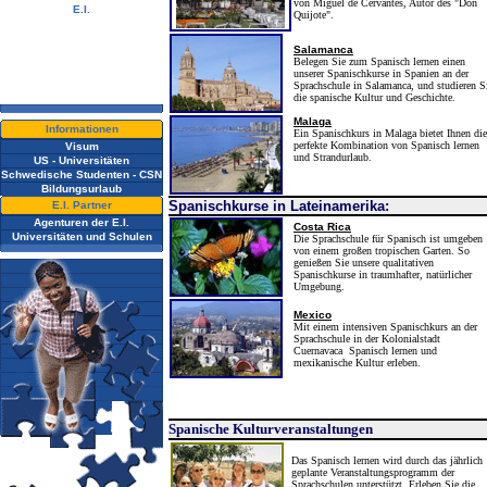
von Miguel de Cervantes, Autor des "Don
E.I.
Quijote".
Video Tour
Fotoalbum
Salamanca
Ehemalige Schüler
Belegen Sie zum Spanisch lernen einen
Newsletter
unserer Spanischkurse in Spanien an der
Kontaktieren Sie uns !
Sprachschule in Salamanca, und studieren S
Downloads
die spanische Kultur und Geschichte.
Malaga
Informationen
Ein Spanischkurs in Malaga bietet Ihnen die
perfekte Kombination von Spanisch lernen
Visum
und Strandurlaub.
US - Universitäten
Schwedische Studenten - CSN
Bildungsurlaub
Spanischkurse in Lateinamerika:
E.I. Partner
Agenturen der E.I.
Costa Rica
Universitäten und Schulen
Die Sprachschule für Spanisch ist umgeben
von einem gr
oßen tropischen Garten. So
genießen Sie unsere qualitativen
Spanischkurse in traumhafter, natürlicher
Umgebung.
Mexico
Mit einem intensiven Spanischkurs an der
Sprachschule in der Kolonialstadt
Cuernavaca Spanisch lernen und
mexikanische Kultur erleben.
Spanische Kulturveranstaltungen
Das Spanisch lernen wird durch das jährlich
geplante Veranstaltungsprogramm der
Sprachschulen unterstützt. Erleben Sie die