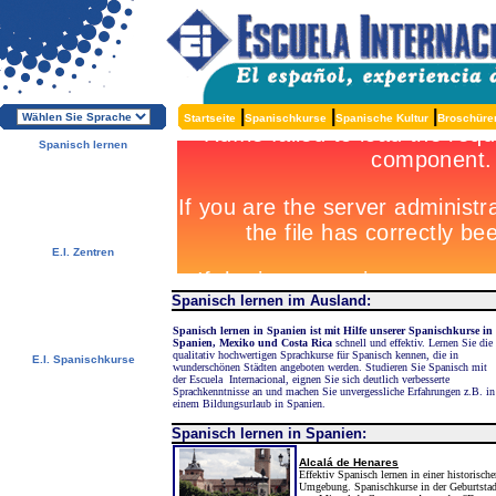
|
|
|
Startseite
Spanischkurse
Spanische Kultur
Broschüre
Spanisch lernen
Über die E.I.
Warum Spanisch lernen?
Warum E.I.?
Kostenlose Broschüren
Melden Sie sich direkt an !
E.I. Zentren
Alcalá, Spanien
Salamanca, Spanien
Málaga, Spanien
Spanisch lernen im Ausland:
San Rafael, Costa Rica
Cuernavaca, Mexiko
Spanisch lernen in Spanien ist mit Hilfe unserer Spanischkurse in
Spanien, Mexiko und Costa Rica
schnell und effektiv. Lernen Sie die
qualitativ hochwertigen Sprachkurse für Spanisch kennen, die in
E.I. Spanischkurse
wunderschönen Städten angeboten werden. Studieren Sie Spanisch mit
Spezialangebote
der Escuela Internacional, eignen Sie sich deutlich verbesserte
Spanischkurse
Sprachkenntnisse an und machen Sie unvergessliche Erfahrungen z.B. in
einem
Bildungsurlaub in Spanien.
Unterkünfte
Aktivitäten / Exkursionen
Spanisch lernen in Spanien:
Preise und Daten
Kostenlose Services
Testen Sie Ihr Spanisch
Alcalá de Henares
Niveau
Effektiv Spanisch lernen in einer historisch
Umgebung. Spanischkurse in der Geburtstad