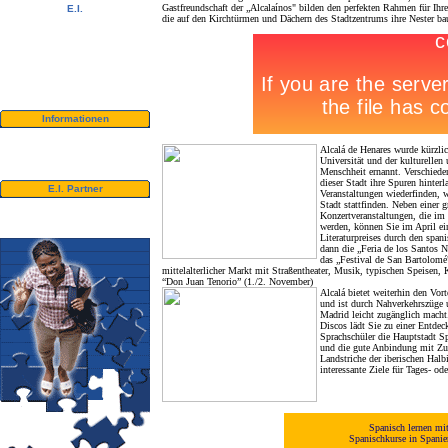
Gastfreundschaft der „Alcalaínos" bilden den perfekten Rahmen für Ihr
E.I.
die auf den Kirchtürmen und Dächern des Stadtzentrums ihre Nester ba
Video Tour
Fotoalbum
Ehemalige Schüler
Newsletter
Kontaktieren Sie uns !
Downloads
Informationen
Visum
US - Universitäten
Alcalá de Henares wurde kürzl
Schwedische Studenten - CSN
Universität und der kulturellen 
Menschheit ernannt. Verschiede
Bildungsurlaub
dieser Stadt ihre Spuren hinterl
E.I. Partner
Veranstaltungen wiederfinden, w
Agenturen der E.I.
Stadt stattfinden. Neben einer 
Konzertveranstaltungen, die im 
Universitäten und Schulen
werden, können Sie im April ei
Literaturpreises durch den spa
dann die „Feria de los Santos N
das „Festival de San Bartolomé"
mittelalterlicher Markt mit Straßentheater, Musik, typischen Speisen,
“Don Juan Tenorio” (1./2. November)
Alcalá bietet weiterhin den Vor
und ist durch Nahverkehrszüge
Madrid leicht zugänglich macht
Discos lädt Sie zu einer Entde
Sprachschüler die Hauptstadt S
und die gute Anbindung mit Zug
Landstriche der iberischen Halb
interessante Ziele für Tages- od
Spanisch lernen mi
Spanischkurse in Spani