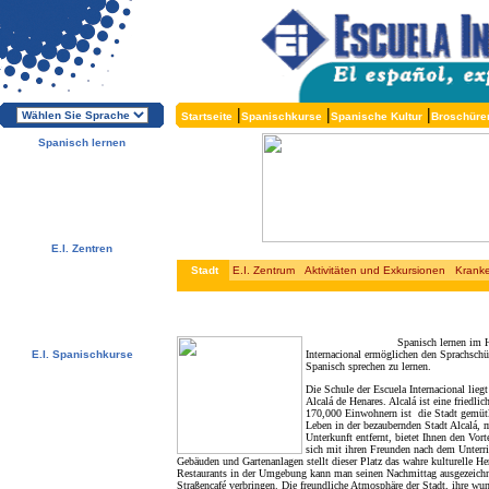
|
|
|
Startseite
Spanischkurse
Spanische Kultur
Broschüre
Spanisch lernen
Über die E.I.
Warum Spanisch lernen?
Warum E.I.?
Kostenlose Broschüren
Melden Sie sich direkt an !
E.I. Zentren
Alcalá, Spanien
Stadt
E.I. Zentrum
Aktivitäten und Exkursionen
Kranke
Salamanca, Spanien
Málaga, Spanien
San Rafael, Costa Rica
Cuernavaca, Mexiko
Spanisch lernen im Herzen Spani
E.I. Spanischkurse
Internacional ermöglichen den Sprachschül
Spanisch sprechen zu lernen.
Spezialangebote
Spanischkurse
Die Schule der Escuela Internacional lieg
Unterkünfte
Alcalá de Henares. Alcalá ist eine friedl
170,000 Einwohnern ist die Stadt gemütli
Aktivitäten / Exkursionen
Leben in der bezaubernden Stadt Alcalá, 
Preise und Daten
Unterkunft entfernt, bietet Ihnen den Vort
Kostenlose Services
sich mit ihren Freunden nach dem Unterri
Testen Sie Ihr Spanisch
Gebäuden und Gartenanlagen stellt dieser Platz das wahre kulturelle He
Niveau
Restaurants in der Umgebung kann man seinen Nachmittag ausgezeich
Straßencafé verbringen. Die freundliche Atmosphäre der Stadt, ihre wu