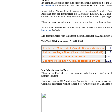
Im Zug:
Im Terminal 2 befindet sich eine Metrohaltestelle. Nachdem Sie Ihr G
Bahn Plan
von Madrid werfen.) Dort nehmen Sie die U-Bahn von der S
In der Station Nuevos Ministerios suchen Sie dann die Schilder „Tren
Ausschau nach den Bahnsteigen der „Cercanías"-Linien C-1, C-2 und C-
Guadalajara und wird im Zug rechtzeitig vor Einfahrt des Zuges anges
Wenn Sie in Alcalá ankommen, empfehlen wir Ihnen ein Taxi zu Ihrer 
Falls Sie ein Studentenapartment ausgewählt haben, können Sie Ihre Z
Henares
befindet.
Die gesamte Reise vom Flughafen bis zum Bahnhof in Alcalá dauert 
Tele-Taxi Telefonnummer: 91 882 2188.
1 einfaches Metro Ticket (Airport - Nuevos Ministerios)
1
1 einfaches Zug - Ticket (Nuevos Ministerios - Alcalá)
2
Taxi vom Bahnhof zu Ihrer Unterkunft
4.00 
Gesamte Reise nach Alcalá de Henares im Zug
7.25 
Von Madrid aus im Bus:
Wenn Sie im Flughafen aus der Gepäckausgabe kommen, folgen Sie den 
nehmen können:
Der blaue Bus Nr. 89 Plaza Colon/Aeropuerto - Dies ist ein spezielle
Canillejas aussteigen wollen. Sagen Sie: "Quiero bajar en Canillejas, 