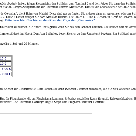
epäck abgeholt haben, folgen Sie zunächst den Schildern zum Terminal 2 und dort folgen Sie dann den Schilder
tation Barajas/Aeropuerto bis zur Haltestelle Nuevos Ministerios. Dies ist die Endhaltestelle der Linie Numm
 de Cercanías", die S-Bahn von Madrid. Diese sind gut zu finden. Sie müssen dann am Automaten oder am Schal
7. Diese 3 Linien bringen Sie nach Alcalá de Henares. Die Linien C-1 und C-7 enden in Alcalá de Henares. Die L
agt.
Bitte beachten Sie hierzu den Plan der Züge der „Cercanías"
.
Unterkunft zu nehmen. Sie finden Taxis gleich wenn Sie aus dem Bahnhof kommen. Sie können dort am öffentli
immerschlüssel im Hostal Don Juan I abholen, bevor Sie sich zu Ihrer Unterkunft begeben. Ein Schlüssel marki
ungefähr 1 Std. und 20 Minuten.
.15 €
.10 €
- 6.00 €
- 9.25 €
Zeichen zur Bushaltestelle. Dort können Sie dann zwischen 2 Bussen auswählen, die Sie zur Haltestelle Canil
r Bus für Flugreisende, die am Flughafen ankommen. Er besitzt speziellen Raum für große Reisegepäckstücke. B
por favor". Die Haltestelle Canillejas liegt 3 Stops vom Flughafen Terminal 1 entfernt.