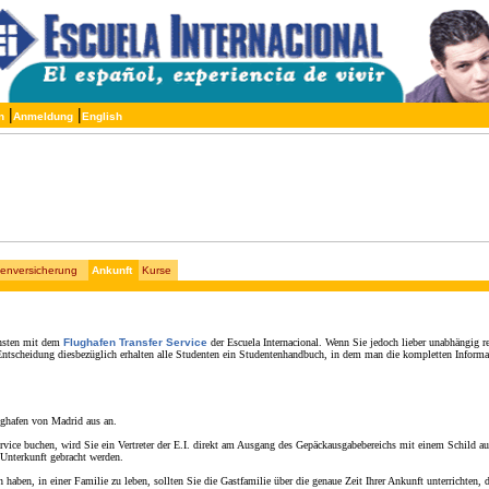
|
|
n
Anmeldung
English
enversicherung
Ankunft
Kurse
chsten mit dem
Flughafen Transfer Service
der Escuela Internacional. Wenn Sie jedoch lieber unabhängig r
ntscheidung diesbezüglich erhalten alle Studenten ein Studentenhandbuch, in dem man die kompletten Informat
ghafen von Madrid aus an.
rvice buchen, wird Sie ein Vertreter der E.I. direkt am Ausgang des Gepäckausgabebereichs mit einem Schild a
 Unterkunft gebracht werden.
n haben, in einer Familie zu leben, sollten Sie die Gastfamilie über die genaue Zeit Ihrer Ankunft unterrichten, 