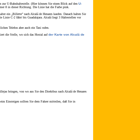
n zur U-Bahnhaltestelle. (Hier können Sie einen Blick auf den
U-
er 8 in dieser Richtung. Die Linie hat die Farbe pink.
ter ein „Billette" nach Alcalá de Henares kaufen. Danach halten Sie
inie C-2 fährt bis Guadalajara. Alcalá liegt 3 Haltestellen vor
chen Telefon aber auch ein Taxi rufen.
ert die Stelle, wo sich das Hostal auf
der Karte von Alcalá de
lejas bringen, von wo aus Sie den Direktbus nach Alcalá de Henares
eim Einsteigen sollten Sie dem Fahrer mitteilen, daß Sie in