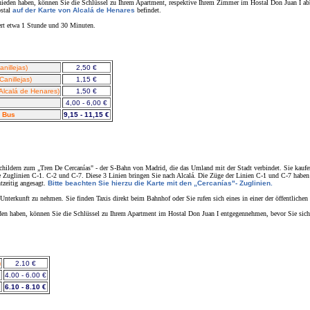
hieden haben, können Sie die Schlüssel zu Ihrem Apartment, respektive Ihrem Zimmer im Hostal Don Juan I abh
ostal
auf der Karte von Alcalá de Henares
befindet.
rt etwa 1 Stunde und 30 Minuten.
nillejas)
2,50 €
anillejas)
1,15 €
 Alcalá de Henares)
1,50 €
4,00 - 6,00 €
 Bus
9,15 - 11,15 €
ildern zum „Tren De Cercanías" - der S-Bahn von Madrid, die das Umland mit der Stadt verbindet. Sie kaufen
 Zuglinien C-1. C-2 und C-7. Diese 3 Linien bringen Sie nach Alcalá. Die Züge der Linien C-1 und C-7 haben Ih
tzeitig angesagt.
Bitte beachten Sie hierzu die Karte mit den „Cercanías"- Zuglinien.
terkunft zu nehmen. Sie finden Taxis direkt beim Bahnhof oder Sie rufen sich eines in einer der öffentlichen 
den haben, können Sie die Schlüssel zu Ihrem Apartment im Hostal Don Juan I entgegennehmen, bevor Sie sich z
)
2.10 €
4.00 - 6.00 €
6.10 - 8.10 €