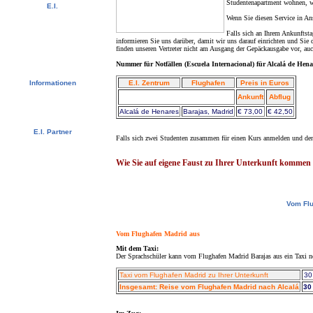
Studentenapartment wohnen, wi
E.I.
Video Tour
Wenn Sie diesen Service in Ans
Fotoalbum
Falls sich an Ihrem Ankunftsta
Ehemalige Schüler
informieren Sie uns darüber, damit wir uns darauf einrichten und Si
Newsletter
finden unseren Vertreter nicht am Ausgang der Gepäckausgabe vor, auc
Kontaktieren Sie uns !
Downloads
Nummer für Notfällen (Escuela Internacional) für Alcalá de Henar
Informationen
E.I. Zentrum
Flughafen
Preis in Euros
Visum
Ankunft
Abflug
US - Universitäten
Alcalá de Henares
Barajas, Madrid
€ 73,00
€ 42,50
Schwedische Studenten - CSN
Bildungsurlaub
E.I. Partner
Falls sich zwei Studenten zusammen für einen Kurs anmelden und den T
Agenturen der E.I.
Universitäten und Schulen
Wie Sie auf eigene Faust zu Ihrer Unterkunft kommen
Vom Flu
Vom Flughafen Madrid aus
Mit dem Taxi:
Der Sprachschüler kann vom Flughafen Madrid Barajas aus ein Taxi ne
Taxi vom Flughafen Madrid zu Ihrer Unterkunft
30
Insgesamt: Reise vom Flughafen Madrid nach Alcalá
30