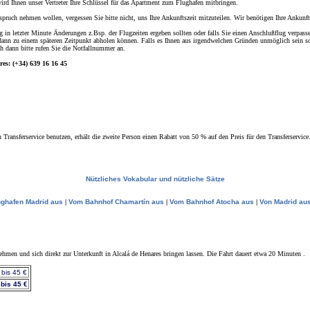
rd Ihnen unser Vertreter Ihre Schlüssel für das Apartment zum Flughafen mitbringen.
pruch nehmen wollen, vergessen Sie bitte nicht, uns Ihre Ankunftszeit mitzuteilen. Wir benötigen Ihre Ankunf
g in letzter Minute Änderungen z.Bsp. der Flugzeiten ergeben sollten oder falls Sie einen Anschlußflug verpasse
e dann zu einem späteren Zeitpunkt abholen können. Falls es Ihnen aus irgendwelchen Gründen unmöglich sein s
h dann bitte rufen Sie die Notfallnummer an.
es: (+34) 639 16 16 45
ransferservice benutzen, erhält die zweite Person einen Rabatt von 50 % auf den Preis für den Transferservice.
Nützliches Vokabular und nützliche Sätze
ghafen Madrid aus
|
Vom Bahnhof Chamartín aus
|
Vom Bahnhof Atocha aus
|
Von Madrid au
hmen und sich direkt zur Unterkunft in Alcalá de Henares bringen lassen. Die Fahrt dauert etwa 20 Minuten .
 bis 45 €
 bis 45 €