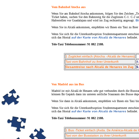
Vom Bahnhof Atocha aus
Wenn Sie am Bahnhof Atocha ankommen, folgen Sie den Zeichen „Tren 
Ticket haben, suchen Sie den Bahnsteig für die Zuglinien C-1. C-2 und
Haltestellen vor Guadalajara und wird im Zug rechtzeitig angesagt.
Bi
Wenn Sie in Alcalá ankommen, empfehlen wir Ihnen ein Taxi zu Ihrer Un
Wenn Sie sich für die Unterkunftsoption Studentenapartment entschie
sich das Hostal
auf der Karte von Alcalá de Henares
befindet.
Tele-Taxi Telefonnummer: 91 882 2188.
1 Zugticket einfach (Atocha - Alcalá de Henares)
Taxi vom Bahnhof zu ihrer Unterkunft
4
Gesamtreise nach Alcalá de Henares im Zug
6
Von Madrid aus im Bus
Madrid ist mit Alcalá de Henares sehr gut verbunden durch die Bussta
können Ihr Gepäck dann im unteren seitliche Stauraum des Busse depon
Wenn Sie dann in Alcalá ankommen, empfehlen wir Ihnen ein Taxi bis 
Wenn Sie sich für die Unterkunftsoption Studentenapartment entschie
sich das Hostal
auf der Karte von Alcalá de Henares
befindet.
Tele-Taxi Telefonnummer: 91 882 2188.
1 Bus -Ticket einfach (Avda. De América-Alcalá de
Taxi von der Busstation zu ihrer Unterkunft