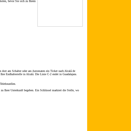
olen, bevor Sie sich zu Ihrem
 dort am Schalter oder am Automaten ein Ticket nach Alcalá de
re Endhaltestelle in Alcalá. Die Linie C-2 endet in Guadalajara.
Telefonzellen.
u Ihrer Unterkunft begeben. Ein Schlüssel markiert die Stelle, wo