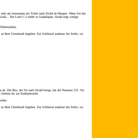
 oder am Automaten ein Ticket nach Alcalá de Henares. Wenn Sie das
calá. . Die Linie C-2 endet in Guadalajara. Alcalá liegt wenige
Telefonzellen.
u Ihrer Unterkunft begeben. Ein Schlüssel markiert die Stelle, wo
n ab. Der Bus, der Sie nach Alcalá bringt, hat die Nummer 223. Sie
bleiben bis zur Endhaltestelle.
rufen.
u Ihrer Unterkunft begeben. Ein Schlüssel markiert die Stelle, wo