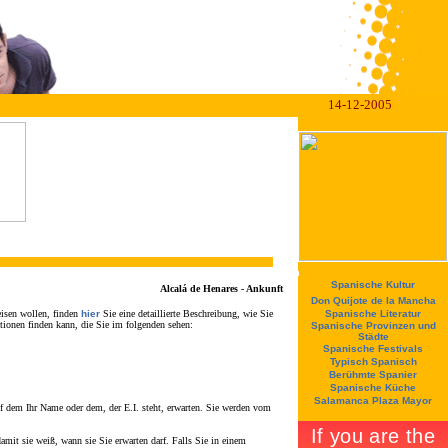
14-12-2005
Spanische Kultur
Alcalá de Henares - Ankunft
Don Quijote de la Mancha
eisen wollen, finden
hier
Sie eine detaillierte Beschreibung, wie Sie
Spanische Literatur
ionen finden kann, die Sie im folgenden sehen:
Spanische Provinzen und
Städte
Spanische Festivals
Typisch Spanisch
Berühmte Spanier
Spanische Küche
Salamanca Plaza Mayor
uf dem Ihr Name oder dem, der E.I. steht, erwarten. Sie werden vom
damit sie weiß, wann sie Sie erwarten darf. Falls Sie in einem