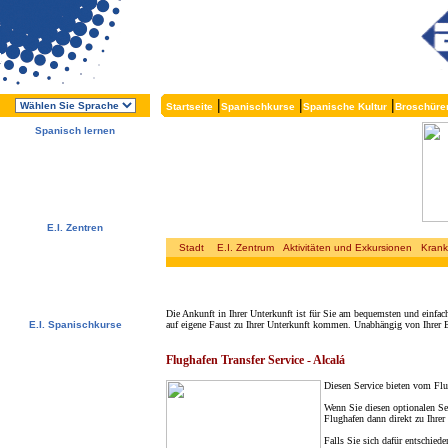
|
|
|
Startseite
Spanischkurse
Spanische Kultur
Broschüre
Spanisch lernen
Über die E.I.
Warum Spanisch lernen?
Warum E.I.?
Kostenlose Broschüren
Melden Sie sich direkt an !
E.I. Zentren
Alcalá, Spanien
Stadt
E.I. Zentrum
Aktivitäten und Exkursionen
Krank
Salamanca, Spanien
Málaga, Spanien
San Rafael, Costa Rica
Cuernavaca, Mexiko
Die Ankunft in Ihrer Unterkunft ist für Sie am bequemsten und einfa
E.I. Spanischkurse
auf
eigene Faust zu Ihrer Unterkunft kommen. Unabhängig von Ihrer E
Spezialangebote
Spanischkurse
Flughafen Transfer Service - Alcalá
Unterkünfte
Aktivitäten / Exkursionen
Diesen Service bieten vom Flu
Preise und Daten
Kostenlose Services
Wenn Sie diesen optionalen Se
Testen Sie Ihr Spanisch
Flughafen dann direkt zu Ihrer
Niveau
Falls Sie sich dafür entschiede