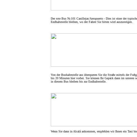
Der rote Bus Nr.101 Canillejas/Aeropuerto - Dies ist einer der typis
Endhaltestelle bleiben, wo der Fahrer Sie bitten wird auszusteigen.
Von der Bushaltestelle aus überqueren Sie die Straße mittels der Fuß
bis 20 Minuten hier vorbei. Sie können Ihr Gepäck dann im unteren se
in diesem Bus bleiben bis zur Endhaltestelle.
Wenn Sie dann in Alcalá ankommen, empfehlen wir Ihnen ein Taxi bis 