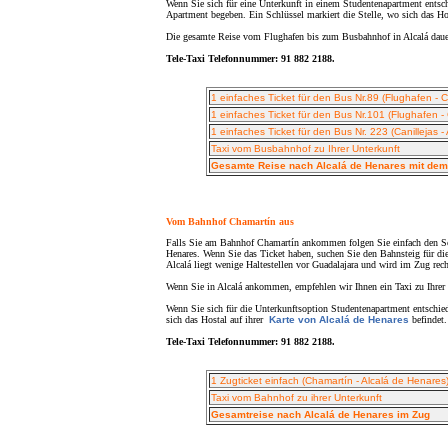
Wenn Sie sich für eine Unterkunft in einem Studentenapartment entsc
Apartment begeben. Ein Schlüssel markiert die Stelle, wo sich das H
Die gesamte Reise vom Flughafen bis zum Busbahnhof in Alcalá daue
Tele-Taxi Telefonnummer: 91 882 2188.
1 einfaches Ticket für den Bus Nr.89 (Flughafen - Ca
1 einfaches Ticket für den Bus Nr.101 (Flughafen - C
1 einfaches Ticket für den Bus Nr. 223 (Canillejas -
Taxi vom Busbahnhof zu Ihrer Unterkunft
Gesamte Reise nach Alcalá de Henares mit dem
Vom Bahnhof Chamartín aus
Falls Sie am Bahnhof Chamartín ankommen folgen Sie einfach den Sch
Henares. Wenn Sie das Ticket haben, suchen Sie den Bahnsteig für die
Alcalá liegt wenige Haltestellen vor Guadalajara und wird im Zug rech
Wenn Sie in Alcalá ankommen, empfehlen wir Ihnen ein Taxi zu Ihrer Un
Wenn Sie sich für die Unterkunftsoption Studentenapartment entschie
sich das Hostal auf ihrer
Karte von Alcalá de Henares
befindet.
Tele-Taxi Telefonnummer: 91 882 2188.
1 Zugticket einfach (Chamartín - Alcalá de Henares
Taxi vom Bahnhof zu ihrer Unterkunft
Gesamtreise nach Alcalá de Henares im Zug