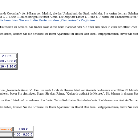
de Cercanías"- der S-Bahn von Madrid, die das Umland mit der Stadt verbindet. Sie kaufen dort am Schalter
 C-7. Diese 3 Linien bringen Sie nach Alcalá. Die Züge der Linien C-1 und C-7 haben Ihre Endhaltestelle in Al
tte beachten Sie auch die Karte mit den „Cercanías" - Zuglinien.
terkunft zu nehmen. Sie finden Taxis direkt beim Bahnhof oder Sie rufen sich eines in einer der öffentlichen 
den haben, können Sie die Schlüssel zu Ihrem Apartment im Hostal Don Juan I entgegennehmen, bevor Sie sich z
2.10 €
.00 - 6.00 €
.10 - 8.10 €
tion „Avenida de America". Ein Bus nach Alcalá de Henares fährt von Avenida de América alle 10 bis 20 Minute
ieren, bevor Sie einsteigen. Sagen Sie dem Fahrer: "Quiero ir a Alcalá de Henares". Sie können in diesem Bus 
zu ihrer Unterkunft zu nehmen. Sie finden Taxis direkt beim Busbahnhof oder Sie können von dort ein Taxi an
den haben, können Sie die Schlüssel zu Ihrem Apartment im Hostal Don Juan I entgegennehmen, bevor Sie sich z
 Henares)
1,90 €
4.00 - 6.00 €