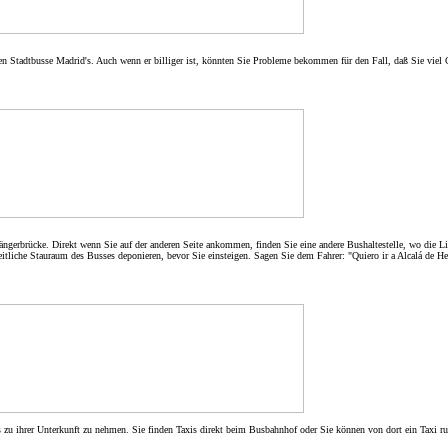
chen Stadtbusse Madrid's. Auch wenn er billiger ist, könnten Sie Probleme bekommen für den Fall, daß Sie viel
gängerbrücke. Direkt wenn Sie auf der anderen Seite ankommen, finden Sie eine andere Bushaltestelle, wo die L
itliche Stauraum des Busses deponieren, bevor Sie einsteigen. Sagen Sie dem Fahrer: "Quiero ir a Alcalá de He
zu ihrer Unterkunft zu nehmen. Sie finden Taxis direkt beim Busbahnhof oder Sie können von dort ein Taxi ru