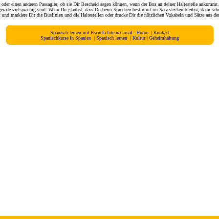
 oder einen anderen Passagier, ob sie Dir Bescheid sagen können, wenn der Bus an deiner Haltestelle ankommt.
erade vielsprachig sind. Wenn Du glaubst, dass Du beim Sprechen bestimmt im Satz stecken bleibst, dann schre
 und markiere Dir die Buslinien und die Haltestellen oder drucke Dir die nützlichen Vokabeln und Sätze aus 
Spanisch lernen mit Escuela Internacional - Home
|
Kontakt
Spanischkurse in Spanien
|
Spanisch lernen
|
Kultur
|
Geheimhaltung