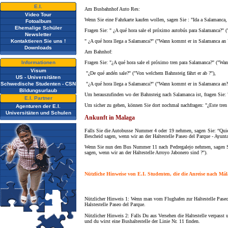
E.I.
Am Busbahnhof Auto Res:
Video Tour
Wenn Sie eine Fahrkarte kaufen wollen, sagen Sie : "Ida a Salamanca, 
Fotoalbum
Ehemalige Schüler
Fragen Sie: " ¿A qué hora sale el próximo autobús para Salamanca?" (
Newsletter
Kontaktieren Sie uns !
" ¿A qué hora llega a Salamanca?" ("Wann kommt er in Salamanca an ?
Downloads
Am Bahnhof:
Informationen
Fragen Sie: "¿A qué hora sale el próximo tren para Salamanca?" ("Wan
Visum
"¿De qué andén sale?" ("Von welchem Bahnsteig fährt er ab ?"),
US - Universitäten
Schwedische Studenten - CSN
"¿A qué hora llega a Salamanca?" ("Wann kommt er in Salamanca an?
Bildungsurlaub
Um herauszufinden wo der Bahnsteig nach Salamanca ist, fragen Sie:
E.I. Partner
Um sicher zu gehen, können Sie dort nochmal nachfragen: "¿Este tren
Agenturen der E.I.
Universitäten und Schulen
Ankunft in Malaga
Falls Sie die Autobusse Nummer 4 oder 19 nehmen, sagen Sie: “Quiero 
Bescheid sagen, wenn wir an der Haltestelle Paseo del Parque - Ayunt
Wenn Sie nun den Bus Nummer 11 nach Pedregalejo nehmen, sagen Sie: 
sagen, wenn wir an der Haltestelle Arroyo Jabonero sind ?").
Nützliche Hinweise von E.I. Studenten, die die Anreise nach Má
Nützlicher Hinweis 1: Wenn man vom Flughafen zur Haltestelle Paseo d
Halstestelle Paseo del Parque.
Nützlicher Hinweis 2: Falls Du aus Versehen die Haltestelle verpasst u
und du wirst eine Bushaltestelle der Linie Nr. 11 finden.