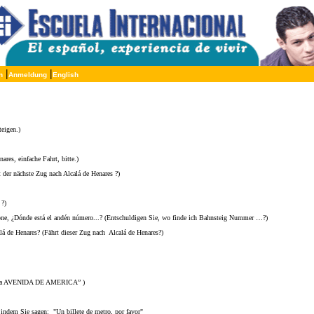
|
|
n
Anmeldung
English
teigen.)
ares, einfache Fahrt, bitte.)
t der nächste Zug nach Alcalá de Henares ?)
 ?)
done, ¿Dónde está el andén número...? (Entschuldigen Sie, wo finde ich Bahnsteig Nummer …?)
lá de Henares? (Fährt dieser Zug nach Alcalá de Henares?)
en la AVENIDA DE AMERICA” )
dem Sie sagen: "Un billete de metro, por favor"