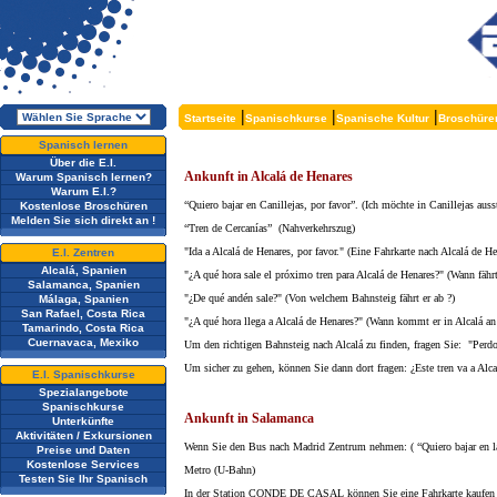
|
|
|
Startseite
Spanischkurse
Spanische Kultur
Broschüre
Spanisch lernen
Über die E.I.
Ankunft in Alcalá de Henares
Warum Spanisch lernen?
Warum E.I.?
“Quiero bajar en Canillejas, por favor”. (Ich möchte in Canillejas auss
Kostenlose Broschüren
Melden Sie sich direkt an !
“Tren de Cercanías” (Nahverkehrszug)
"Ida a Alcalá de Henares, por favor." (Eine Fahrkarte nach Alcalá de Hen
E.I. Zentren
Alcalá, Spanien
"¿A qué hora sale el próximo tren para Alcalá de Henares?" (Wann fähr
Salamanca, Spanien
"¿De qué andén sale?" (Von welchem Bahnsteig fährt er ab ?)
Málaga, Spanien
San Rafael, Costa Rica
"¿A qué hora llega a Alcalá de Henares?" (Wann kommt er in Alcalá an
Tamarindo, Costa Rica
Cuernavaca, Mexiko
Um den richtigen Bahnsteig nach Alcalá zu finden, fragen Sie: "Per
Um sicher zu gehen, können Sie dann dort fragen: ¿Este tren va a Alca
E.I. Spanischkurse
Spezialangebote
Spanischkurse
Ankunft in Salamanca
Unterkünfte
Aktivitäten / Exkursionen
Wenn Sie den Bus nach Madrid Zentrum nehmen: ( “Quiero bajar 
Preise und Daten
Kostenlose Services
Metro (U-Bahn)
Testen Sie Ihr Spanisch
In der Station CONDE DE CASAL können Sie eine Fahrkarte kaufen in