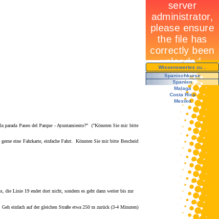
Wissenswertes zu...
Spanischkurse
Spanien
Malaga
Costa Rica
Mexiko
a la parada Paseo del Parque - Ayuntamiento?” ("Könnten Sie mir bitte
gerne eine Fahrkarte, einfache Fahrt. Könnten Sie mir bitte Bescheid
die Linie 19 endet dort nicht, sondern es geht dann weiter bis zur
Geh einfach auf der gleichen Stra
ß
e etwa 250 m zurück (3-4 Minuten)