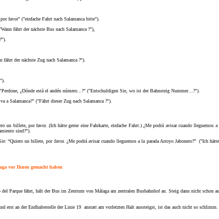
por favor" ("einfache Fahrt nach Salamanca bitte").
"Wann fährt der nächste Bus nach Salamanca ?"),
").
n fährt der nächste Zug nach Salamanca ?").
").
 "Perdone, ¿Dónde está el andén número...?" ("Entschuldigen Sie, wo ist der Bahnsteig Nummer…?").
 va a Salamanca?" ("Fährt dieser Zug nach Salamanca ?").
un billete, por favor. (Ich hätte gerne eine Fahrkarte, einfache Fahrt.) ¿Me podrá avisar cuando lleguemos 
amiento sind?").
“Quiero un billete, por favor. ¿Me podrá avisar cuando lleguemos a la parada Arroyo Jabonero?” ("Ich hätte 
laga vor Ihnen gemacht haben
el Parque fährt, hält der Bus im Zentrum von Málaga am zentralen Busbahnhof an. Steig dann nicht schon aus, 
nd erst an der Endhaltestelle der Linie 19
anstatt am vorletzten Halt aussteigst, ist das auch nicht so schlimm.