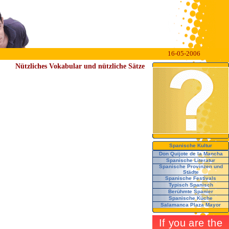
16-05-2006
Nützliches Vokabular und nützliche Sätze
Spanische Kultur
Don Quijote de la Mancha
Spanische Literatur
Spanische Provinzen und
Städte
Spanische Festivals
Typisch Spanisch
Berühmte Spanier
Spanische Küche
Salamanca Plaza Mayor