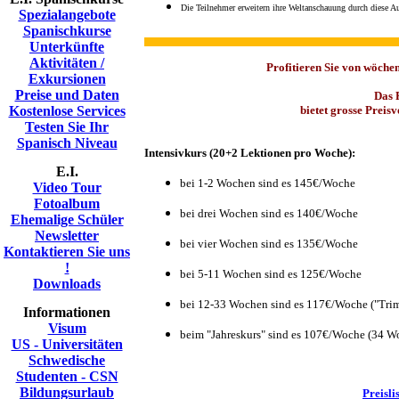
Die Teilnehmer erweitern ihre Weltanschauung durch diese Au
Spezialangebote
Spanischkurse
Unterkünfte
Aktivitäten /
Profitieren Sie von wöch
Exkursionen
Preise und Daten
Das 
Kostenlose Services
bietet grosse Preis
Testen Sie Ihr
Spanisch Niveau
Intensivkurs (20+2 Lektionen pro Woche):
E.I.
bei 1-2 Wochen sind es 145€/Woche
Video Tour
Fotoalbum
bei drei Wochen sind es 140€/Woche
Ehemalige Schüler
Newsletter
bei vier Wochen sind es 135€/Woche
Kontaktieren Sie uns
!
bei 5-11 Wochen sind es 125€/Woche
Downloads
bei 12-33 Wochen sind es 117€/Woche ("Trim
Informationen
Visum
beim "Jahreskurs" sind es 107€/Woche (34 W
US - Universitäten
Schwedische
Studenten - CSN
Bildungsurlaub
Preisli