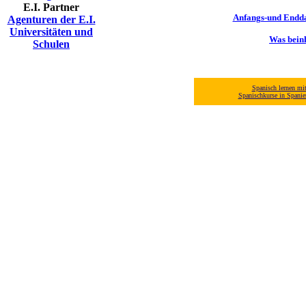
E.I. Partner
Anfangs-und Endda
Agenturen der E.I.
Universitäten und
Was bein
Schulen
Spanisch lernen mi
Spanischkurse in Spani