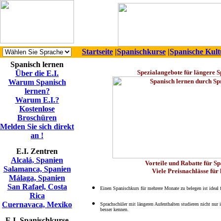
Startseite
|
Spanischkurse
|
Spanische Kult
Spanisch lernen
Spezialangebote für längere 
Über die E.I.
Warum Spanisch
lernen?
Warum E.I.?
Kostenlose
Broschüren
Melden Sie sich direkt
an !
E.I. Zentren
Alcalá, Spanien
Vorteile und Rabatte für S
Salamanca, Spanien
Viele Preisnachlässe für
Málaga, Spanien
San Rafael, Costa
Einen Spanischkurs für mehrere Monate zu belegen ist ideal f
Rica
Cuernavaca, Mexiko
Sprachschüler mit längeren Aufenthalten
studieren nicht nur 
besser kennen.
E.I. Spanischkurse