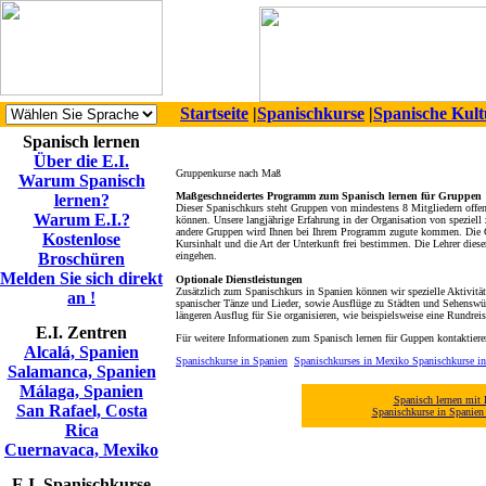
Startseite
|
Spanischkurse
|
Spanische Kult
Spanisch lernen
Über die E.I.
Gruppenkurse nach Maß
Warum Spanisch
Maßgeschneidertes Programm zum Spanisch lernen für Gruppen
lernen?
Dieser Spanischkurs steht Gruppen von mindestens 8 Mitgliedern offe
Warum E.I.?
können. Unsere langjährige Erfahrung in der Organisation von speziel
andere Gruppen wird Ihnen bei Ihrem Programm zugute kommen. Die G
Kostenlose
Kursinhalt und die Art der Unterkunft frei bestimmen. Die Lehrer dies
Broschüren
eingehen.
Melden Sie sich direkt
Optionale Dienstleistungen
Zusätzlich zum Spanischkurs in Spanien können wir spezielle Aktivität
an !
spanischer Tänze und Lieder, sowie Ausflüge zu Städten und Sehensw
längeren Ausflug für Sie organisieren, wie beispielsweise eine Rundrei
E.I. Zentren
Für weitere Informationen zum Spanisch lernen für Guppen kontaktier
Alcalá, Spanien
Spanischkurse in Spanien
Spanischkurses in Mexiko
Spanischkurse in
Salamanca, Spanien
Málaga, Spanien
Spanisch lernen mit 
San Rafael, Costa
Spanischkurse in Spanie
Rica
Cuernavaca, Mexiko
E.I. Spanischkurse