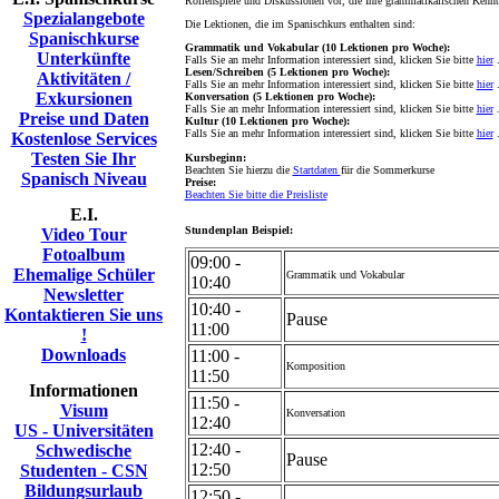
Rollenspiele und Diskussionen vor, die Ihre grammatikalischen Kenntn
Spezialangebote
Die Lektionen, die im Spanischkurs enthalten sind:
Spanischkurse
Grammatik und Vokabular (10 Lektionen pro Woche):
Unterkünfte
Falls Sie an mehr Information interessiert sind, klicken Sie bitte
hier
Lesen/Schreiben (5 Lektionen pro Woche):
Aktivitäten /
Falls Sie an mehr Information interessiert sind, klicken Sie bitte
hier
Exkursionen
Konversation (5 Lektionen pro Woche):
Falls Sie an mehr Information interessiert sind, klicken Sie bitte
hier
Preise und Daten
Kultur (10 Lektionen pro Woche):
Falls Sie an mehr Information interessiert sind, klicken Sie bitte
hier
Kostenlose Services
Testen Sie Ihr
Kursbeginn:
Beachten Sie hierzu die
Startdaten
für die Sommerkurse
Spanisch Niveau
Preise:
Beachten Sie bitte die Preisliste
E.I.
Stundenplan Beispiel:
Video Tour
Fotoalbum
09:00 -
Ehemalige Schüler
Grammatik und Vokabular
10:40
Newsletter
10:40 -
Kontaktieren Sie uns
Pause
11:00
!
Downloads
11:00 -
Komposition
11:50
Informationen
11:50 -
Visum
Konversation
12:40
US - Universitäten
12:40 -
Schwedische
Pause
12:50
Studenten - CSN
Bildungsurlaub
12:50 -