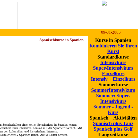
09-01-2006
Spanischkurse in Spanien
Kurse in Spanien
Kombinieren Sie Ihren
Kurs!
Standardkurse
Intensivkurs
Super-Intensivkurs
Einzelkurs
Intensiv + Einzelkurs
Sommerkurse
SommerIntensivkurs
Sommer: Super-
Intensivkurs
Sommer - Jugend -
Kurs
Spanisch + Aktivitäten
Spanisch plus Tanz
n Sprachschülern einen tollen Sprachurlaub in Spanien, einem
ereichert Ihren intensiven Kontakt mit der Sprache zusätzlich. Mit
Spanisch plus Golf
n von kulturellem und historischem Interesse.
Langzeitkurse
chüler effetiv Spanisch lernen. Aktive Lehrer bereiten