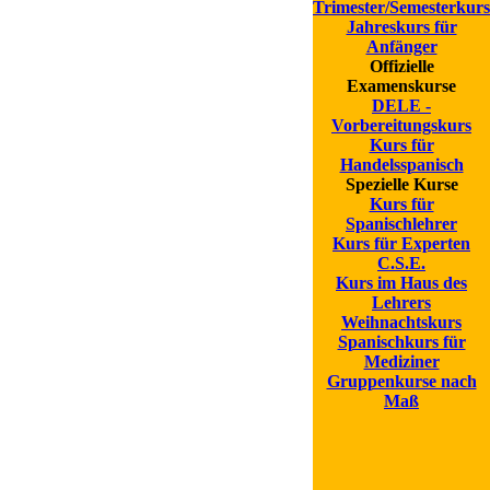
Trimester/Semesterkurs
Jahreskurs für
Anfänger
Offizielle
Examenskurse
DELE -
Vorbereitungskurs
Kurs für
Handelsspanisch
Spezielle Kurse
Kurs für
Spanischlehrer
Kurs für Experten
C.S.E.
Kurs im Haus des
Lehrers
Weihnachtskurs
Spanischkurs für
Mediziner
Gruppenkurse nach
Maß