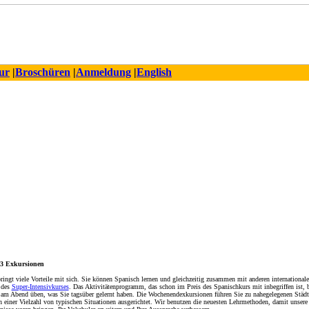
ur
|
Broschüren
|
Anmeldung
|
English
 3 Exkursionen
ngt viele Vorteile mit sich. Sie können Spanisch lernen und gleichzeitig zusammen mit anderen internationale
 des
Super-Intensivkurses
. Das Aktivitätenprogramm, das schon im Preis des Spanischkurs mit inbegriffen ist, b
 am Abend üben, was Sie tagsüber gelernt haben. Die Wochenendexkursionen führen Sie zu nahegelegenen Städte
einer Vielzahl von typischen Situationen ausgerichtet. Wir benutzen die neuesten Lehrmethoden, damit unsere S