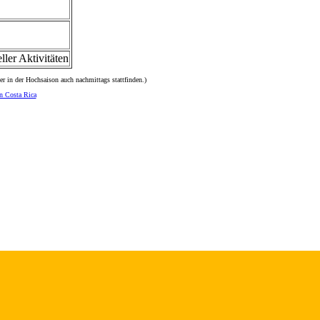
ler Aktivitäten
er in der Hochsaison auch nachmittags stattfinden.)
n Costa Rica