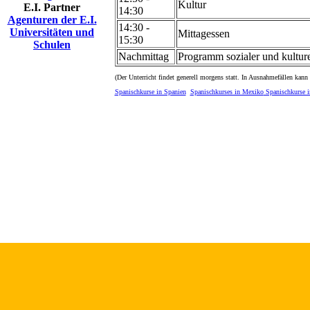
Kultur
E.I. Partner
14:30
Agenturen der E.I.
14:30 -
Universitäten und
Mittagessen
15:30
Schulen
Nachmittag
Programm sozialer und kulturel
(Der Unterricht findet generell morgens statt. In Ausnahmefällen kann 
Spanischkurse in Spanien
Spanischkurses in Mexiko
Spanischkurse i