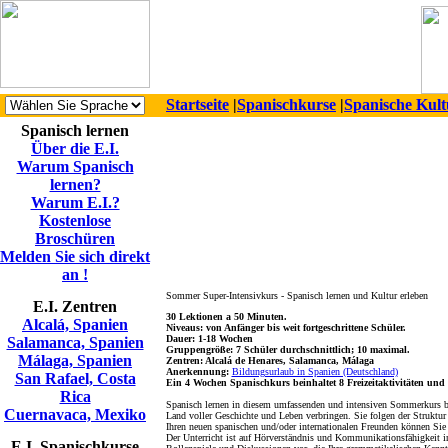
Startseite
|
Spanischkurse
|
Spanische Kult
Spanisch lernen
Über die E.I.
Warum Spanisch
lernen?
Warum E.I.?
Kostenlose
Broschüren
Melden Sie sich direkt
an !
Sommer Super-Intensivkurs - Spanisch lernen und Kultur erleben
E.I. Zentren
30 Lektionen a 50 Minuten.
Alcalá, Spanien
Niveaus: von Anfänger bis weit fortgeschrittene Schüler.
Dauer: 1-18 Wochen
Salamanca, Spanien
Gruppengröße: 7 Schüler durchschnittlich; 10 maximal.
Málaga, Spanien
Zentren: Alcalá de Henares, Salamanca, Málaga
Anerkennung:
Bildungsurlaub in Spanien (Deutschland)
San Rafael, Costa
Ein 4 Wochen Spanischkurs beinhaltet 8 Freizeitaktivitäten und
Rica
Spanisch lernen in diesem umfassenden und intensiven Sommerkurs bri
Cuernavaca, Mexiko
Land voller Geschichte und Leben verbringen. Sie folgen der Struktur
Ihren neuen spanischen und/oder internationalen Freunden können Sie
Der Unterricht ist auf Hörverständnis und Kommunikationsfähigkeit in 
E.I. Spanischkurse