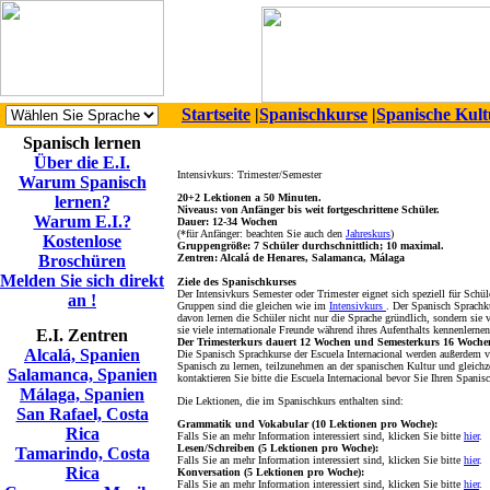
Startseite
|
Spanischkurse
|
Spanische Kult
Spanisch lernen
Über die E.I.
Intensivkurs: Trimester/Semester
Warum Spanisch
20+2 Lektionen a 50 Minuten.
lernen?
Niveaus: von Anfänger bis weit fortgeschrittene Schüler.
Warum E.I.?
Dauer: 12-34 Wochen
(*für Anfänger: beachten Sie auch den
Jahreskurs
)
Kostenlose
Gruppengröße: 7 Schüler durchschnittlich; 10 maximal.
Broschüren
Zentren: Alcalá de Henares, Salamanca, Málaga
Melden Sie sich direkt
Ziele des Spanischkurses
Der Intensivkurs Semester oder Trimester eignet sich speziell für Schü
an !
Gruppen sind die gleichen wie im
Intensivkurs
. Der Spanisch Sprachku
davon lernen die Schüler nicht nur die Sprache gründlich, sondern sie 
sie viele internationale Freunde während ihres Aufenthalts kennenlernen
E.I. Zentren
Der Trimesterkurs dauert 12 Wochen und Semesterkurs 16 Wochen
Alcalá, Spanien
Die Spanisch Sprachkurse der Escuela Internacional werden außerdem vo
Spanisch zu lernen, teilzunehmen an der spanischen Kultur und gleichzei
Salamanca, Spanien
kontaktieren Sie bitte die Escuela Internacional bevor Sie Ihren Spani
Málaga, Spanien
Die Lektionen, die im Spanischkurs enthalten sind:
San Rafael, Costa
Grammatik und Vokabular (10 Lektionen pro Woche):
Rica
Falls Sie an mehr Information interessiert sind, klicken Sie bitte
hier
.
Lesen/Schreiben (5 Lektionen pro Woche):
Tamarindo, Costa
Falls Sie an mehr Information interessiert sind, klicken Sie bitte
hier
.
Rica
Konversation (5 Lektionen pro Woche):
Falls Sie an mehr Information interessiert sind, klicken Sie bitte
hier
.