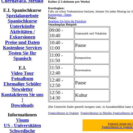
Cuernavaca, Mexiko
Kultur (2 Lektionen pro Woche)
Kursbeginn:
E.I. Spanischkurse
Falls sie schon Vorkenntnisse besitzen, können Sie jeden Montag im Ja
Spezialangebote
Kursbeginn - Daten
.
Preise:
Spanischkurse
Beachten Sie bitte die Preisliste
Stundenplan Beispiel:
Unterkünfte
09:00 -
Aktivitäten /
Grammatik und Vokabular
10:40
Exkursionen
Preise und Daten
10:40 -
Pause
Kostenlose Services
11:00
Testen Sie Ihr
11:00 -
Spanisch
Komposition
11:50
11:50 -
E.I.
Konversation
12:40
Video Tour
Fotoalbum
12:40 -
Pause
Ehemalige Schüler
12:50
Newsletter
12:50 -
Kontaktieren Sie uns
Kultur
14:30
!
Downloads
(Der Unterricht findet generell morgens statt, in Ausnahmefällen kann e
Spanischkurse in Spanien
Spanischkurses in Mexiko
Spanischkurse in
Informationen
Visum
Spanisch lernen mit 
US - Universitäten
Spanischkurse in Spanie
Schwedische