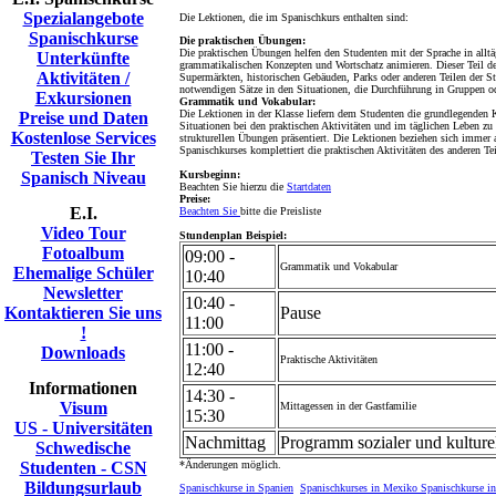
Spezialangebote
Die Lektionen, die im Spanischkurs enthalten sind:
Spanischkurse
Die praktischen Übungen:
Die praktischen Übungen helfen den Studenten mit der Sprache in all
Unterkünfte
grammatikalischen Konzepten und Wortschatz animieren. Dieser Teil de
Aktivitäten /
Supermärkten, historischen Gebäuden, Parks oder anderen Teilen der Sta
notwendigen Sätze in den Situationen, die Durchführung in Gruppen ode
Exkursionen
Grammatik und Vokabular:
Die Lektionen in der Klasse liefern dem Studenten die grundlegenden 
Preise und Daten
Situationen bei den praktischen Aktivitäten und im täglichen Leben zu
Kostenlose Services
strukturellen Übungen präsentiert. Die Lektionen beziehen sich immer au
Spanischkurses komplettiert die praktischen Aktivitäten des anderen Tei
Testen Sie Ihr
Spanisch Niveau
Kursbeginn:
Beachten Sie hierzu die
Startdaten
Preise:
E.I.
Beachten Sie
bitte die Preisliste
Video Tour
Stundenplan Beispiel:
Fotoalbum
09:00 -
Grammatik und Vokabular
Ehemalige Schüler
10:40
Newsletter
10:40 -
Kontaktieren Sie uns
Pause
11:00
!
11:00 -
Downloads
Praktische Aktivitäten
12:40
Informationen
14:30 -
Visum
Mittagessen in der Gastfamilie
15:30
US - Universitäten
Nachmittag
Programm sozialer und kulturel
Schwedische
Studenten - CSN
*Änderungen möglich.
Bildungsurlaub
Spanischkurse in Spanien
Spanischkurses in Mexiko
Spanischkurse in