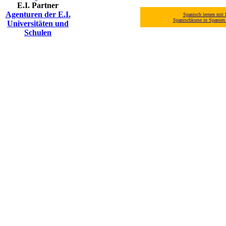
E.I. Partner
Agenturen der E.I.
Spanisch lernen mit 
Spanischkurse in Spanie
Universitäten und
Schulen