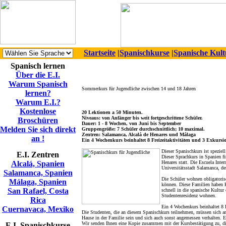
Startseite
|
Spanischkurse
|
Spanische Kult
Spanisch lernen
Über die E.I.
Warum Spanisch
Sommerkurs für Jugendliche zwischen 14 und 18 Jahren
lernen?
Warum E.I.?
Kostenlose
20 Lektionen a 50 Minuten.
Niveaus: von Anfänger bis weit fortgeschrittene Schüler.
Broschüren
Dauer: 1 - 8 Wochen, von Juni bis September
Melden Sie sich direkt
Gruppengröße: 7 Schüler durchschnittlich; 10 maximal.
Zentren: Salamanca, Alcalá de Henares und Málaga
an !
Ein 4 Wochenkurs beinhaltet 8 Freizeitaktivitäten und 3 Exkursi
Dieser Spanischkurs ist speziel
E.I. Zentren
Dieser Sprachkurs in Spanien f
Alcalá, Spanien
Henares statt. Die Escuela Inter
Universitätsstadt Salamanca, d
Salamanca, Spanien
Die Schüler wohnen obligatoris
Málaga, Spanien
können. Diese Familien haben K
San Rafael, Costa
schnell in die spanische Kultur
Studentenresidenz wohnen.
Rica
Ein 4 Wochenkurs beinhaltet 8 F
Cuernavaca, Mexiko
Die Studenten, die an diesem Spanischkurs teilnehmen, müssen sich a
Hause in der Familie sein und sich auch sonst angemessen verhalten. 
Wir senden Ihnen eine Kopie zusammen mit der Kursbestätigung zu, di
E.I. Spanischkurse