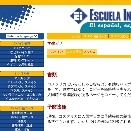
|
|
ホ－ム
スペイン語コ－ス
スペイン文化
学生ビザ
スペイン留学
E.I.
について
スペイン
コスタリカ
メキシコ
なぜスペイン語？
なぜ
E.I.
？
無料パンフレット
今すぐ お申し込み！
E.I.
行き先
書類
アルカラ デ
エナーレス、スペイン
コスタリカにいらっしゃるならば、有効なパスポ
サラマンカ、スペイン
をして、原本ではなく、コピーを随時持ち歩かれ
マラガ、スペイン
入国時の捺印記録があるページをコピーしてくだ
サンラファエル、コスタリカ
クエルナバカ、メキシコ
予防接種
スペイン語コ－ス
特別割引コ－ス
現在、コスタリカに入国する際に予防接種の義務
スペイン語コ－ス
る学生もいます。かかりつけの医師に相談される
滞在先
課外活動・遠足
値段・日程