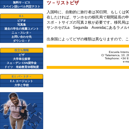
ツ－リストビザ
無料
サ－ビス
スペイン語レベル判定テスト
入国時に、自動的に旅行者は
30
日間、もしくは
9
E.I.
在したければ、サンホセの移民局で期間延長の申
ビデオ
スポ－トサイズの写真２枚が必要です。移民局は
写真集
サンホセの
La
Segunda
Avenida
にあるラメル
過去の学生の推薦コメント
ニュ－スレタ－
お問い合わせ先
出身国によってビザの種類は異なりますので、こ
ダウンロ－ド
役立ち情報
Escuela Interna
ビザ
C/ Talamanca, 10, 2
Telephone: +34 9
大学単位振替
e-ma
スェ－デン CSN奨学金
ドイツ 有給教育休暇制度
E.I. パ－トナ－
E.I.
エージェント
大学と学校